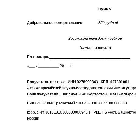
Сумма
Добровольное пожертвование
850 рублей
Восемьсот пятьдесят рублей
(сумма прописью)
Плательщик
______________________________________
«___» __________
20___г.
Получатель платежа: ИНН 0278990343 КПП 027801001
АНО «Евразийский научно-исследовательский институт пр
Банк получателя:
Филиал «Башкортостан» ОАО «Альфа-ба
БИК 048073940, расчетный счет 40703810044000000008
корр. счет 30101810100000000940 в ГРКЦ НБ Респ. Башкорто
России