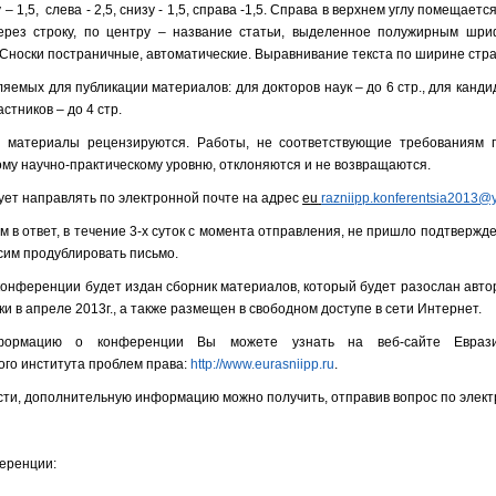
 – 1,5, слева - 2,5, снизу - 1,5, справа -1,5. Справа в верхнем углу помещае
через строку, по центру – название статьи, выделенное полужирным шр
 Сноски постраничные, автоматические. Выравнивание текста по ширине стр
емых для публикации материалов: для докторов наук – до 6 стр., для кандид
астников – до 4 стр.
 материалы рецензируются. Работы, не соответствующие требованиям 
му научно-практическому уровню, отклоняются и не возвращаются.
ет направлять по электронной почте на адрес
e
u
razniipp.konferentsia2013@
м в ответ, в течение 3-х суток с момента отправления, не пришло подтвержд
сим продублировать письмо.
конференции будет издан сборник материалов, который будет разослан авт
и в апреле 2013г., а также размещен в свободном доступе в сети Интернет.
ормацию о конференции Вы можете узнать на веб-сайте Евразий
ого института проблем права:
http://www.eurasniipp.ru
.
ти, дополнительную информацию можно получить, отправив вопрос по элект
еренции: