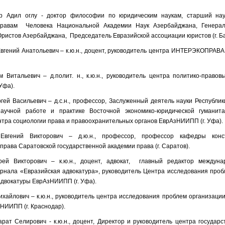
р Адил оглу - доктор философии по юридическим наукам, старший нау
Правам Человека Национальной Академии Наук Азербайджана, Генерал
истов Азербайджана, Председатель Евразийской ассоциации юристов (г. Ба
вгений Анатольевич – к.ю.н., доцент, руководитель центра ИНТЕРЭКОПРАВА
 Витальевич – д.полит. н., к.ю.н., руководитель центра политико-правов
Уфа).
гей Васильевич – д.с.н., профессор, Заслуженный деятель науки Республи
аучной работе и практике Восточной экономико-юридической гуманита
нтра социологии права и правоохранительных органов ЕврАзНИИПП (г. Уфа).
 Евгений Викторович – д.ю.н., профессор, профессор кафедры конс
права Саратовской государственной академии права (г. Саратов).
рей Викторович – к.ю.н., доцент, адвокат, главный редактор междуна
урнала «Евразийская адвокатура», руководитель Центра исследования проб
адвокатуры ЕврАзНИИПП (г. Уфа).
ихайлович – к.ю.н., руководитель центра исследования проблем организаци
НИИПП (г. Краснодар).
рат Селирович - к.ю.н., доцент, Директор и руководитель центра государ