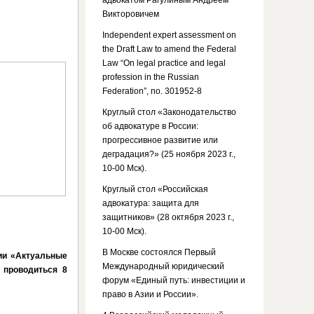
адвокатом Рагулиным Андреем
Викторовичем
Independent expert assessment on
the Draft Law to amend the Federal
Law “On legal practice and legal
profession in the Russian
Federation”, no. 301952-8
Круглый стол «Законодательство
об адвокатуре в России:
прогрессивное развитие или
деградация?» (25 ноября 2023 г.,
10-00 Мск).
Круглый стол «Российская
адвокатура: защита для
защитников» (28 октября 2023 г.,
10-00 Мск).
В Москве состоялся Первый
ции «Актуальные
Международный юридический
 проводиться 8
форум «Единый путь: инвестиции и
право в Азии и России».