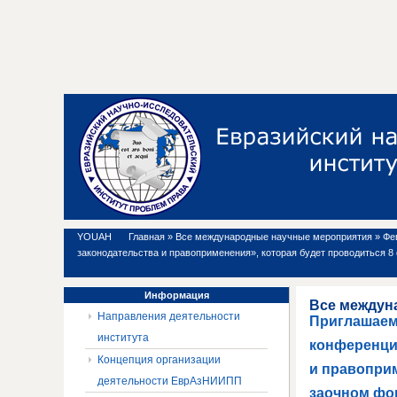
YOUAH
Главная
»
Все международные научные мероприятия
»
Фе
законодательства и правоприменения», которая будет проводиться 8 
Информация
Все междун
Направления деятельности
Приглашаем 
института
конференци
Концепция организации
и правоприм
деятельности ЕврАзНИИПП
заочном фо