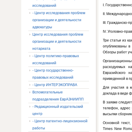
I. Государственн
исследований
- Центр исследования проблем
II. Международно
организации и деятельности
III. Гражданско-п
адвокатуры
IV. Уголовно-пра
Центр исследования проблем
Три статьи из к
организации и деятельности
опубликованы в 
нотариата
Обзоры работ уч
- Центр политико-правовых
Организационн
исследований
расходуемых на
- Центр государственно-
Евразийского н
правовых исследований
приведенной в п
- Центр ИНТЕРЭКОПРАВА
Для участия в к
Вспомогательные
доклада в виде 
подразделения ЕврАЗНИИПП
В заявке следует
- Редакционный издательский
телефон, адрес 
центр
высылки сборник
- Центр патентно-лицензионной
Основной текст
работы
Times New Roma