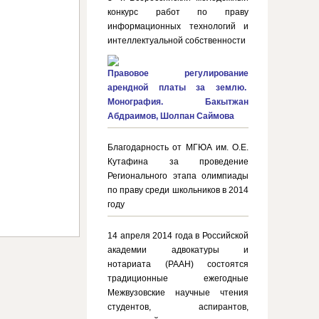
конкурс работ по праву
информационных технологий и
интеллектуальной собственности
Правовое регулирование
арендной платы за землю.
Монография. Бакытжан
Абдраимов, Шолпан Саймова
Благодарность от МГЮА им. О.Е.
Кутафина за проведение
Регионального этапа олимпиады
по праву среди школьников в 2014
году
14 апреля 2014 года в Российской
академии адвокатуры и
нотариата (РААН) состоятся
традиционные ежегодные
Межвузовские научные чтения
студентов, аспирантов,