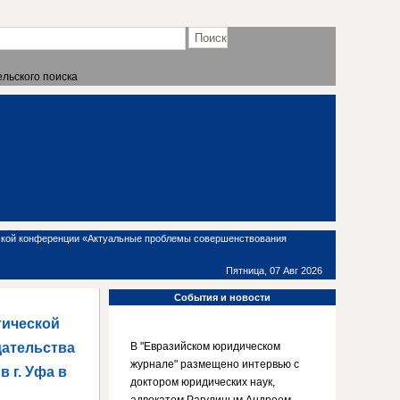
льского поиска
еской конференции «Актуальные проблемы совершенствования
Пятница, 07 Авг 2026
События
и новости
тической
ательства
В "Евразийском юридическом
журнале" размещено интервью с
 г. Уфа в
доктором юридических наук,