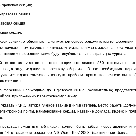
о-правовая секция;
-правовая секция;
равовая секция;
вовая секция.
аждой секции, отобранные на конкурсной основе оргкомитетом конференции,
международном научно-практическом журнале «Евразийская адвокатура» в
астников конференции также будут опубликованы на страницах журнала.
ый взнос за участие в конференции составляет 850 (восемьсот пять
 подготовку, издание и рассылку сборника. Взнос необходимо переч
аучно-исследовательского института проблем права по реквизитам и (
риложении 1.
онференции необходимо до 8 февраля 2013г. (включительно) представить
файлов, приложенных к электронному письму.
 указать: Ф.И.О. автора, ученое звание и (или) степень, место работы, должн
электронной почты, наименование секции, название доклада, индекс и поч
а.
, представляемый для публикации должен быть набран через двойной ин
n 14 в текстовом редакторе MS Word 1997-2003. (расширение файла – .