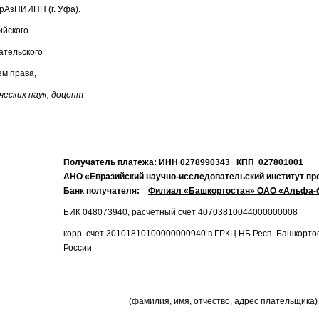
рАзНИИПП (г. Уфа).
ийского
ательского
ем права,
еских наук, доцент
Получатель платежа: ИНН 0278990343 КПП 027801001
АНО «Евразийский научно-исследовательский институт пр
Банк получателя:
Филиал «Башкортостан» ОАО «Альфа-ба
БИК 048073940, расчетный счет 40703810044000000008
корр. счет 30101810100000000940 в ГРКЦ НБ Респ. Башкорто
России
(фамилия, имя, отчество, адрес плательщика)