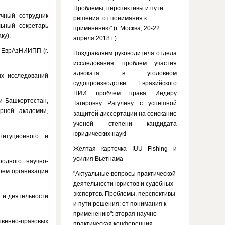
Проблемы, перспективы и пути
чный сотрудник
решения: от понимания к
ьный секретарь
применению" (г. Москва, 20-22
ку).
апреля 2018 г.)
 ЕврАзНИИПП (г.
Поздравляем руководителя отдела
исследования проблем участия
адвоката в уголовном
ых исследований
судопроизводстве Евразийского
НИИ проблем права Индиру
ки Башкортостан,
Тагировну Рагулину с успешной
рной академии,
защитой диссертации на соискание
ученой степени кандидата
юридических наук!
титуционного и
Желтая карточка IUU Fishing и
усилия Вьетнама
родного научно-
лем организации
"Актуальные вопросы практической
деятельности юристов и судебных
экспертов. Проблемы, перспективы
и и деятельности
и пути решения: от понимания к
применению": вторая научно-
ственно-правовых
практическая конференция