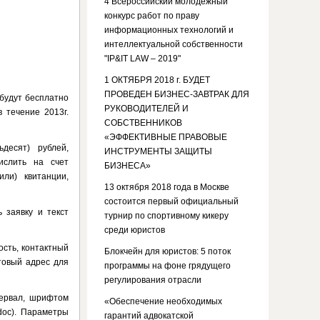
4 Всероссийский молодежный
конкурс работ по праву
информационных технологий и
интеллектуальной собственности
"IP&IT LAW – 2019"
1 ОКТЯБРЯ 2018 г. БУДЕТ
ПРОВЕДЕН БИЗНЕС-ЗАВТРАК ДЛЯ
 будут бесплатно
РУКОВОДИТЕЛЕЙ И
 течение 2013г.
СОБСТВЕННИКОВ
«ЭФФЕКТИВНЫЕ ПРАВОВЫЕ
десят) рублей,
ИНСТРУМЕНТЫ ЗАЩИТЫ
ислить на счет
БИЗНЕСА»
или) квитанции,
13 октября 2018 года в Москве
состоится первый официальный
 заявку и текст
турнир по спортивному кикеру
среди юристов
ость, контактный
Блокчейн для юристов: 5 поток
товый адрес для
программы на фоне грядущего
регулирования отрасли
тервал, шрифтом
«Обеспечение необходимых
doc). Параметры
гарантий адвокатской