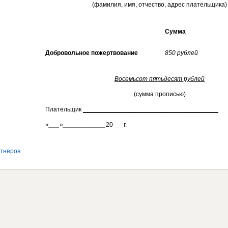
(фамилия, имя, отчество, адрес плательщика)
Сумма
Добровольное пожертвование
850 рублей
Восемьсот пятьдесят рублей
(сумма прописью)
Плательщик
______________________________________
«___»____________
20___г.
ртнёров