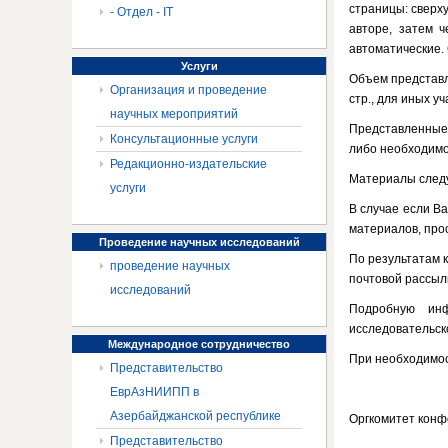
страницы: сверху
- Отдел - IT
авторе, затем 
автоматические.
Услуги
Объем представля
Организация и проведение
стр., для иных уч
научных мероприятий
Представленные
Консультационные услуги
либо необходимо
Редакционно-издательские
Материалы следу
услуги
В случае если Ва
материалов, про
Проведение
научных исследований
По результатам 
проведение научных
почтовой рассылк
исследований
Подробную инф
исследовательск
Международное
сотрудничество
При необходимос
Представительство
ЕврАзНИИПП в
Азербайджанской республике
Оргкомитет конф
Представительство