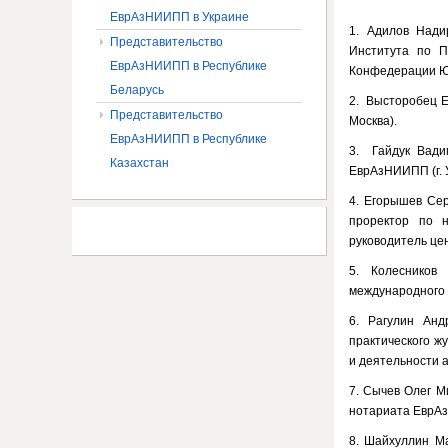
ЕврАзНИИПП в Украине
1. Адилов Нади
Представительство
Института по 
ЕврАзНИИПП в Республике
Конфедерации Юр
Беларусь
2. Высторобец Е
Представительство
Москва).
ЕврАзНИИПП в Республике
3. Гайдук Вадим
Казахстан
ЕврАзНИИПП (г. 
4. Егорышев Сер
проректор по н
руководитель це
5. Колесников
международного 
6. Рагулин Анд
практического ж
и деятельности 
7. Сычев Олег М
нотариата ЕврАз
8. Шайхуллин Ма