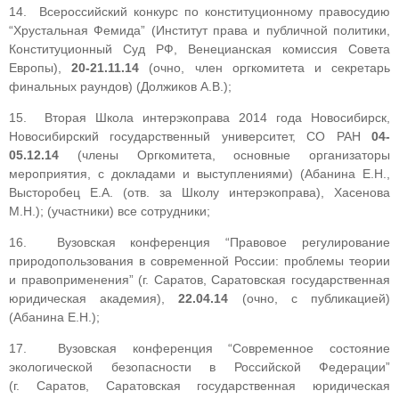
14. Всероссийский конкурс по конституционному правосудию
“Хрустальная Фемида” (Институт права и публичной политики,
Конституционный Суд РФ, Венецианская комиссия Совета
Европы),
20-21.11.14
(очно, член оргкомитета и секретарь
финальных раундов) (Должиков А.В.);
15. Вторая Школа интерэкоправа 2014 года Новосибирск,
Новосибирский государственный университет, СО РАН
04-
05.12.14
(члены Оргкомитета, основные организаторы
мероприятия, с докладами и выступлениями) (Абанина Е.Н.,
Высторобец Е.А. (отв. за Школу интерэкоправа), Хасенова
М.Н.); (участники) все сотрудники;
16. Вузовская конференция “Правовое регулирование
природопользования в современной России: проблемы теории
и правоприменения” (г. Саратов, Саратовская государственная
юридическая академия),
22.04.14
(очно, с публикацией)
(Абанина Е.Н.);
17. Вузовская конференция “Современное состояние
экологической безопасности в Российской Федерации”
(г. Саратов, Саратовская государственная юридическая