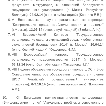
факультета международных отношений Белорусского
государственного университета (г. Минск, Республика
Беларусь),
04.02.14
(очно, с публикацией) (Коннова Е.В.);
V Всероссийская научно-практическая конференция
“Конкретизация права: проблемы теории и практики”
(г.Москва),
13.05.14
(очно, с публикацией) (Зюбина А.Ф.);
VI Всероссийский Конгресс “Государственное
регулирование охраны окружающей среды и обеспечения
экологической безопасности 2014” (г. Москва),
10.04.14
(очно, без публикации) (Хлуденева Н.И.);
VIII Всероссийский конгресс “Государственное
регулирование недропользования 2014” (г. Москва),
03.12.14
(очно, без публикации) (Хлуденева Н.И.);
VIII Неделя образования государств - членов ШОС и 5-ое
Совещание министров образования государств - членов
ШОС (Алтайский государственный университет,
г. Барнаул),
6-9.10.14
(очно, член оргкомитета) (Должиков
А.В.);
10. XII Ежегодная научно-практическая конференция
(Блищенковские чтения) “Актуальные проблемы современного