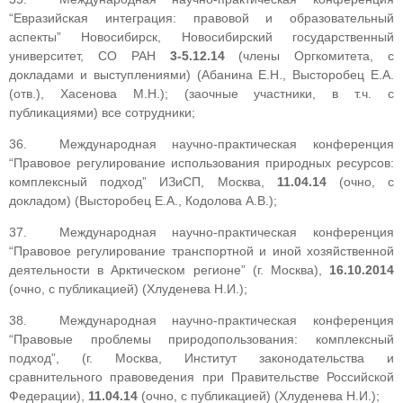
“Евразийская интеграция: правовой и образовательный
аспекты” Новосибирск, Новосибирский государственный
университет, СО РАН
3-5.12.14
(члены Оргкомитета, с
докладами и выступлениями) (Абанина Е.Н., Высторобец Е.А.
(отв.), Хасенова М.Н.); (заочные участники, в т.ч. с
публикациями) все сотрудники;
36. Международная научно-практическая конференция
“Правовое регулирование использования природных ресурсов:
комплексный подход” ИЗиСП, Москва,
11.04.
14
(очно, с
докладом) (Высторобец Е.А., Кодолова А.В.);
37. Международная научно-практическая конференция
“Правовое регулирование транспортной и иной хозяйственной
деятельности в Арктическом регионе” (г. Москва),
16.10.2014
(очно, с публикацией) (Хлуденева Н.И.);
38. Международная научно-практическая конференция
“Правовые проблемы природопользования: комплексный
подход”, (г. Москва, Институт законодательства и
сравнительного правоведения при Правительстве Российской
Федерации),
11.04.14
(очно, с публикацией) (Хлуденева Н.И.);