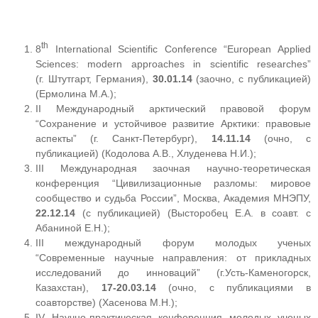
th
8
International Scientific Conference “European Applied
Sciences: modern approaches in scientific researches”
(г. Штутгарт, Германия),
30.01.14
(заочно, с публикацией)
(Ермолина М.А.);
II Международный арктический правовой форум
“Сохранение и устойчивое развитие Арктики: правовые
аспекты” (г. Санкт-Петербург),
14.11.14
(очно, с
публикацией) (Кодолова А.В., Хлуденева Н.И.);
III Международная заочная научно-теоретическая
конференция “Цивилизационные разломы: мировое
сообщество и судьба России”, Москва, Академия МНЭПУ,
22.12.14
(с публикацией) (Высторобец Е.А. в соавт. с
Абаниной Е.Н.);
III международный форум молодых ученых
“Современные научные направления: от прикладных
исследований до инноваций” (г.Усть-Каменогорск,
Казахстан),
17-20.03.14
(очно, с публикациями в
соавторстве) (Хасенова М.Н.);
IV Научно-практическая конференция молодых ученых