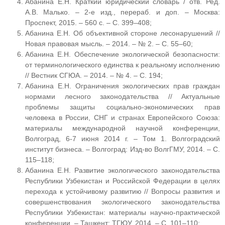
Абанина Е.Н. Краткий юридический словарь / отв. Ред.
А.В. Малько. – 2-е изд., перераб. и доп. – Москва:
Проспект, 2015. – 560 с. – С. 399–408;
Абанина Е.Н. Об объективной стороне лесонарушений //
Новая правовая мысль. – 2014. – № 2. – С. 55–60;
Абанина Е.Н. Обеспечение экологической безопасности:
от терминологического единства к реальному исполнению
// Вестник СГЮА. – 2014. – № 4. – С. 194;
Абанина Е.Н. Ограничения экологических прав граждан
нормами лесного законодательства // Актуальные
проблемы защиты социально-экономических прав
человека в России, СНГ и странах Европейского Союза:
материалы международной научной конференции,
Волгоград, 6-7 июня 2014 г. – Том 1. Волгоградский
институт бизнеса. – Волгоград: Изд-во ВолгГМУ, 2014. – С.
115–118;
Абанина Е.Н. Развитие экологического законодательства
Республики Узбекистан и Российской Федерации в целях
перехода к устойчивому развитию // Вопросы развития и
совершенствования экологического законодательства
Республики Узбекистан: материалы научно-практической
конференции. – Ташкент: ТГЮУ, 2014. – С. 101–110;