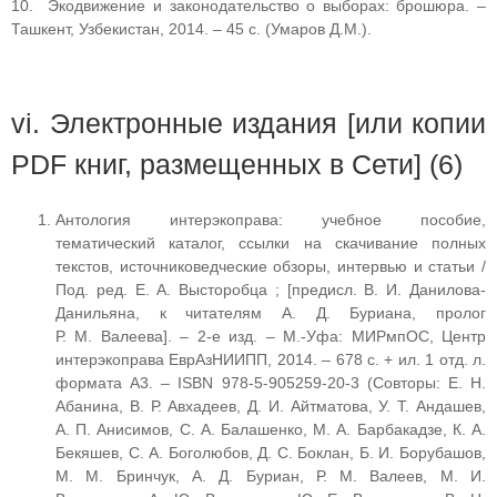
10. Экодвижение и законодательство о выборах: брошюра. –
Ташкент, Узбекистан, 2014. – 45 с. (Умаров Д.М.).
vi. Электронные издания [или копии
PDF книг, размещенных в Сети] (6)
Антология интерэкоправа: учебное пособие,
тематический каталог, ссылки на скачивание полных
текстов, источниковедческие обзоры, интервью и статьи /
Под. ред. Е. А. Высторобца ; [предисл. В. И. Данилова-
Данильяна, к читателям А. Д. Буриана, пролог
Р. М. Валеева]. – 2-е изд. – М.-Уфа: МИРмпОС, Центр
интерэкоправа ЕврАзНИИПП, 2014. – 678 с. + ил. 1 отд. л.
формата А3. – ISBN 978-5-905259-20-3 (Совторы: Е. Н.
Абанина, В. Р. Авхадеев, Д. И. Айтматова, У. Т. Андашев,
А. П. Анисимов, С. А. Балашенко, М. А. Барбакадзе, К. А.
Бекяшев, С. А. Боголюбов, Д. С. Боклан, Б. И. Борубашов,
М. М. Бринчук, А. Д. Буриан, Р. М. Валеев, М. И.