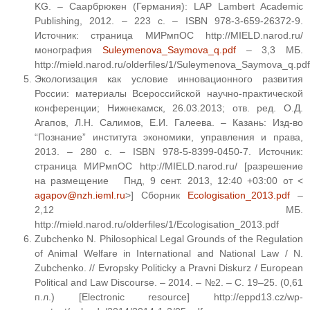
KG. – Саарбрюкен (Германия): LAP Lambert Academic
Publishing, 2012. – 223 c. – ISBN 978-3-659-26372-9.
Источник: страница МИРмпОС http://MIELD.narod.ru/
монография
Suleymenova_Saymova_q.pdf
– 3,3 МБ.
http://mield.narod.ru/olderfiles/1/Suleymenova_Saymova_q.pdf
Экологизация как условие инновационного развития
России: материалы Всероссийской научно-практической
конференции; Нижнекамск, 26.03.2013; отв. ред. О.Д.
Агапов, Л.Н. Салимов, Е.И. Галеева. – Казань: Изд-во
“Познание” института экономики, управления и права,
2013. – 280 с. – ISBN 978-5-8399-0450-7. Источник:
страница МИРмпОС http://MIELD.narod.ru/ [разрешение
на размещение Пнд, 9 сент. 2013, 12:40 +03:00 от <
agapov@nzh.ieml.ru
>] Сборник
Ecologisation_2013.pdf
–
2,12 МБ.
http://mield.narod.ru/olderfiles/1/Ecologisation_2013.pdf
Zubchenko N. Philosophical Legal Grounds of the Regulation
of Animal Welfare in International and National Law / N.
Zubchenko. // Evropsky Politicky a Pravni Diskurz / European
Political and Law Discourse. – 2014. – №2. – С. 19–25. (0,61
п.л.) [Electronic resource] http://eppd13.cz/wp-