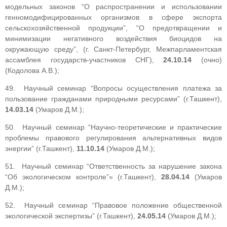
модельных законов “О распространении и использовании
генномодифицированных организмов в сфере экспорта
сельскохозяйственной продукции”, “О предотвращении и
минимизации негативного воздействия биоцидов на
окружающую среду”, (г. Санкт-Петербург, Межпарламентская
ассамблея государств-участников СНГ),
24.10.14
(очно)
(Кодолова А.В.);
49. Научный семинар “Вопросы осуществления платежа за
пользование гражданами природными ресурсами” (г.Ташкент),
14.03.14
(Умаров Д.М.);
50. Научный семинар “Научно-теоретические и практические
проблемы правового регулирования альтернативных видов
энергии” (г.Ташкент),
11.10.14
(Умаров Д.М.);
51. Научный семинар “Ответственность за нарушение закона
“Об экологическом контроле”» (г.Ташкент),
28.04.14
(Умаров
Д.М.);
52. Научный семинар “Правовое положение общественной
экологической экспертизы” (г.Ташкент),
24.05.14
(Умаров Д.М.);