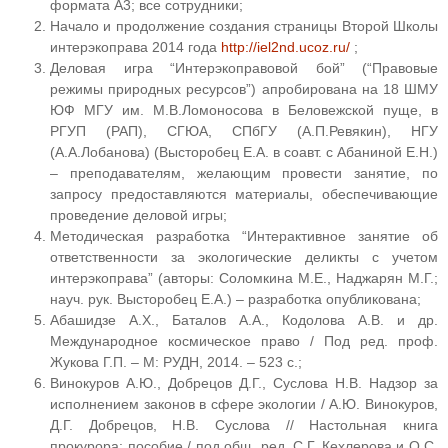
формата А3; все сотрудники;
Начало и продолжение создания страницы Второй Школы
интерэкоправа 2014 года
http://iel2nd.ucoz.ru/
;
Деловая игра “Интерэкоправовой бой” (“Правовые
режимы природных ресурсов”) апробирована на 18 ШМУ
ЮФ МГУ им. М.В.Ломоносова в Беловежской пуще, в
РГУП (РАП), СГЮА, СПбГУ (А.П.Ревякин), НГУ
(А.А.Лобанова) (Высторобец Е.А. в соавт. с Абаниной Е.Н.)
– преподавателям, желающим провести занятие, по
запросу предоставляются материалы, обеспечивающие
проведение деловой игры;
Методическая разработка “Интерактивное занятие об
ответственности за экологические деликты с учетом
интерэкоправа” (авторы: Соломкина М.Е., Наджарян М.Г.;
науч. рук. Высторобец Е.А.) – разработка опубликована;
Абашидзе А.Х., Баталов А.А., Кодолова А.В. и др.
Международное космическое право / Под ред. проф.
Жукова Г.П. – М: РУДН, 2014. – 523 с.;
Винокуров А.Ю., Добрецов Д.Г., Суслова Н.В. Надзор за
исполнением законов в сфере экологии / А.Ю. Винокуров,
Д.Г. Добрецов, Н.В. Суслова // Настольная книга
прокурора: пособие / под общ. ред. С.Г. Кехлерова и О.С.