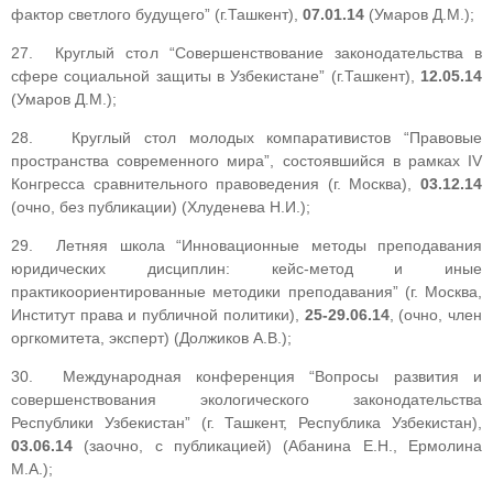
фактор светлого будущего” (г.Ташкент),
07.01.14
(Умаров Д.М.);
27. Круглый стол “Совершенствование законодательства в
сфере социальной защиты в Узбекистане” (г.Ташкент),
12.05.14
(Умаров Д.М.);
28. Круглый стол молодых компаративистов “Правовые
пространства современного мира”, состоявшийся в рамках IV
Конгресса сравнительного правоведения (г. Москва),
03.12.14
(очно, без публикации) (Хлуденева Н.И.);
29. Летняя школа “Инновационные методы преподавания
юридических дисциплин: кейс-метод и иные
практикоориентированные методики преподавания” (г. Москва,
Институт права и публичной политики),
25-29.06.14
, (очно, член
оргкомитета, эксперт) (Должиков А.В.);
30. Международная конференция “Вопросы развития и
совершенствования экологического законодательства
Республики Узбекистан” (г. Ташкент, Республика Узбекистан),
03.06.14
(заочно, с публикацией) (Абанина Е.Н., Ермолина
М.А.);