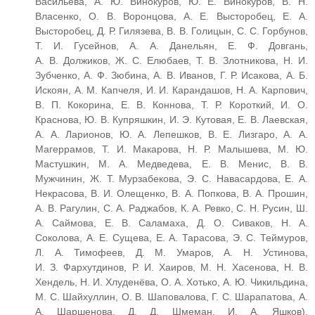
Васильева, А. Ю. Винокуров, Ю. Е. Винокуров, В. Н.
Власенко, О. В. Воронцова, А. Е. Высторобец, Е. А.
Высторобец, Д. Р. Гилязева, В. В. Голицын, С. С. Горбунов,
Т. И. Гусейнов, А. А. Данельян, Е. Ф. Довгань,
А. В. Должиков, Ж. С. Елюбаев, Т. В. Злотникова, Н. И.
Зубченко, А. Ф. Зюбина, А. В. Иванов, Г. Р. Исакова, А. Б.
Искоян, А. М. Капчеля, И. И. Карандашов, Н. А. Карпович,
В. П. Кокорина, Е. В. Коннова, Т. Р. Короткий, И. О.
Краснова, Ю. В. Купряшкин, И. Э. Кутовая, Е. В. Лаевская,
А. А. Ларионов, Ю. А. Лепешков, В. Е. Лизгаро, А. А.
Магеррамов, Т. И. Макарова, Н. Р. Малышева, М. Ю.
Мастушкин, М. А. Медведева, Е. В. Менис, В. В.
Мужчинин, Ж. Т. Мурзабекова, Э. С. Навасардова, Е. А.
Некрасова, В. И. Олещенко, В. А. Попкова, В. А. Прошин,
А. В. Рагулин, С. А. Раджабов, К. А. Ревко, С. Н. Русин, Ш.
А. Саймова, Е. В. Саламаха, Д. О. Сиваков, Н. А.
Соколова, А. Е. Сущева, Е. А. Тарасова, Э. С. Теймуров,
Л. А. Тимофеев, Д. М. Умаров, А. Н. Устинова,
И. З. Фархутдинов, Р. И. Хаиров, М. Н. Хасенова, Н. В.
Хендель, Н. И. Хлуденёва, О. А. Хотько, А. Ю. Чикильдина,
М. С. Шайхуллин, О. В. Шаповалова, Г. С. Шарапатова, А.
А. Шаршенова, Д. Д. Шмеман, И. А. Яшков).