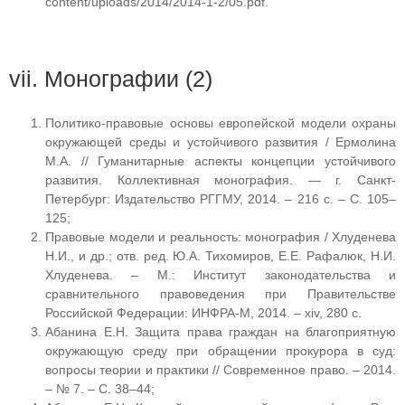
content/uploads/2014/2014-1-2/05.pdf.
vii. Монографии (2)
Политико-правовые основы европейской модели охраны
окружающей среды и устойчивого развития / Ермолина
М.А. // Гуманитарные аспекты концепции устойчивого
развития. Коллективная монография. — г. Санкт-
Петербург: Издательство РГГМУ, 2014. – 216 с. – С. 105–
125;
Правовые модели и реальность: монография / Хлуденева
Н.И., и др.; отв. ред. Ю.А. Тихомиров, Е.Е. Рафалюк, Н.И.
Хлуденева. – М.: Институт законодательства и
сравнительного правоведения при Правительстве
Российской Федерации: ИНФРА-М, 2014. – xiv, 280 с.
Абанина Е.Н. Защита права граждан на благоприятную
окружающую среду при обращении прокурора в суд:
вопросы теории и практики // Современное право. – 2014.
– № 7. – С. 38–44;