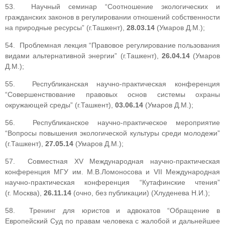
53. Научный семинар “Соотношение экологических и
гражданских законов в регулировании отношений собственности
на природные ресурсы” (г.Ташкент),
28.03.14
(Умаров Д.М.);
54. Проблемная лекция “Правовое регулирование пользования
видами альтернативной энергии” (г.Ташкент),
26.04.14
(Умаров
Д.М.);
55. Республиканская научно-практическая конференция
“Совершенствование правовых основ системы охраны
окружающей среды” (г.Ташкент),
03.06.14
(Умаров Д.М.);
56. Республиканское научно-практическое мероприятие
“Вопросы повышения экологической культуры среди молодежи”
(г.Ташкент),
27.05.14
(Умаров Д.М.);
57. Совместная XV Международная научно-практическая
конференция МГУ им. М.В.Ломоносова и VII Международная
научно-практическая конференция “Кутафинские чтения”
(г. Москва),
26.11.14
(очно, без публикации) (Хлуденева Н.И.);
58. Тренинг для юристов и адвокатов “Обращение в
Европейский Суд по правам человека с жалобой и дальнейшее