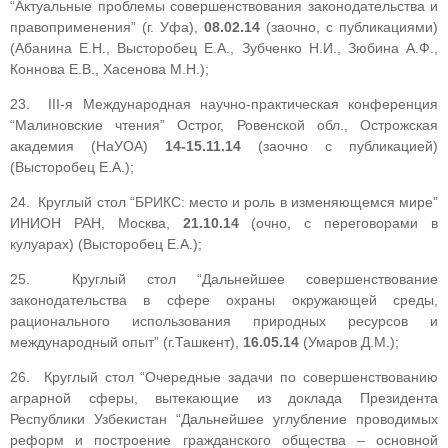
“Актуальные проблемы совершенствования законодательства и
правоприменения” (г. Уфа),
0
8.02.14
(заочно, с публикациями)
(Абанина Е.Н., Высторобец Е.А., Зубченко Н.И., Зюбина А.Ф.,
Коннова Е.В., Хасенова М.Н.);
23. ІІI-я Международная научно-практическая конференция
“Малиновские чтения” Острог, Ровенской обл., Острожская
академия (НаУОА)
14-15.11.14
(заочно с публикацией)
(Высторобец Е.А.);
24. Круглый стол “БРИКС: место и роль в изменяющемся мире”
ИНИОН РАН, Москва,
21.10.14
(очно, с переговорами в
кулуарах) (Высторобец Е.А.);
25. Круглый стол “Дальнейшее совершенствование
законодательства в сфере охраны окружающей среды,
рационального использования природных ресурсов и
международный опыт” (г.Ташкент),
16.05.14
(Умаров Д.М.);
26. Круглый стол “Очередные задачи по совершенствованию
аграрной сферы, вытекающие из доклада Президента
Республики Узбекистан “Дальнейшее углубление проводимых
реформ и построение гражданского общества – основной