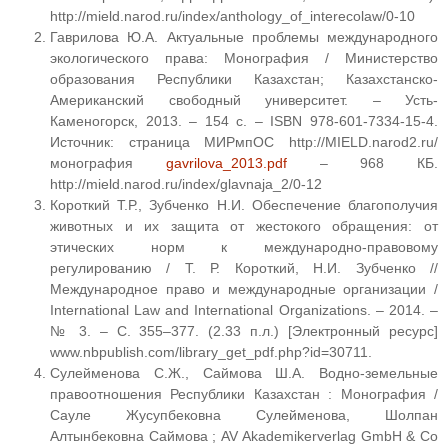
http://mield.narod.ru/index/anthology_of_interecolaw/0-10
Гаврилова Ю.А. Актуальные проблемы международного
экологического права: Монография / Министерство
образования Республики Казахстан; Казахстанско-
Американский свободный университет. – Усть-
Каменогорск, 2013. – 154 с. – ISBN 978-601-7334-15-4.
Источник: страница МИРмпОС http://MIELD.narod2.ru/
монография
gavrilova_2013.pdf
– 968 КБ.
http://mield.narod.ru/index/glavnaja_2/0-12
Короткий Т.Р., Зубченко Н.И. Обеспечение благополучия
животных и их защита от жестокого обращения: от
этических норм к международно-правовому
регулированию / Т. Р. Короткий, Н.И. Зубченко //
Международное право и международные организации /
International Law and International Organizations. – 2014. –
№ 3. – С. 355–377. (2.33 п.л.) [Электронный ресурс]
www.nbpublish.com/library_get_pdf.php?id=30711.
Сулейменова С.Ж., Саймова Ш.А. Водно-земельные
правоотношения Республики Казахстан : Монография /
Сауле Жусупбековна Сулейменова, Шолпан
Алтынбековна Саймова ; AV Akademikerverlag GmbH & Co