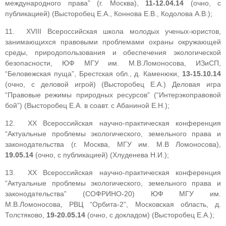
международного права” (г. Москва),
11-12.04.14
(очно, с
публикацией) (Высторобец Е.А., Коннова Е.В., Кодолова А.В.);
11. XVIII Всероссийская школа молодых ученых-юристов,
занимающихся правовыми проблемами охраны окружающей
среды, природопользования и обеспечения экологической
безопасности, ЮФ МГУ им. М.В.Ломоносова, ИЗиСП,
“Беловежская пуща”, Брестская обл., д. Каменюки,
13-15.10.14
(очно, с деловой игрой) (Высторобец Е.А.) Деловая игра
“Правовые режимы природных ресурсов” (“Интерэкоправовой
бой”) (Высторобец Е.А. в соавт. с Абаниной Е.Н.);
12. XX Всероссийская научно-практическая конференция
“Актуальные проблемы экологического, земельного права и
законодательства (г. Москва, МГУ им. М.В Ломоносова),
19.05.14
(очно, с публикацией) (Хлуденева Н.И.);
13. XX Всероссийская научно-практическая конференция
“Актуальные проблемы экологического, земельного права и
законодательства” (СОФРИНО-20) ЮФ МГУ им.
М.В.Ломоносова, РВЦ “Орбита-2”, Московская область, д.
Толстяково,
19-20.05.14
(очно, с докладом) (Высторобец Е.А.);