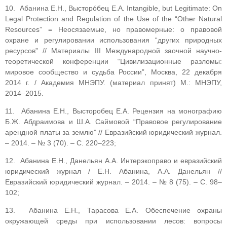
10. Абанина Е.Н., Высторóбец Е.А. Intangible, but Legitimate: On
Legal Protection and Regulation of the Use of the “Other Natural
Resources” = Неосязаемые, но правомерные: о правовой
охране и регулировании использования “других природных
ресурсов” // Материалы III Международной заочной научно-
теоретической конференции “Цивилизационные разломы:
мировое сообщество и судьба России”, Москва, 22 декабря
2014 г. / Академия МНЭПУ. (материал принят) М.: МНЭПУ,
2014–2015.
11. Абанина Е.Н., Высторобец Е.А. Рецензия на монографию
Б.Ж. Абдраимова и Ш.А. Саймовой “Правовое регулирование
арендной платы за землю” // Евразийский юридический журнал.
– 2014. – № 3 (70). – С. 220–223;
12. Абанина Е.Н., Данельян А.А. Интерэкоправо и евразийский
юридический журнал / Е.Н. Абанина, А.А. Данельян //
Евразийский юридический журнал. – 2014. – № 8 (75). – С. 98–
102;
13. Абанина Е.Н., Тарасова Е.А. Обеспечение охраны
окружающей среды при использовании лесов: вопросы