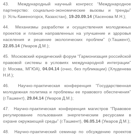
43. Международный научный конгресс “Международное
партнерство: социально-экономические вызовы и тренды”
(г. Усть-Каменогорск, Казахстан),
19-20.09.14
(Хасенова М.Н.);
44. Механизмы разработки и осуществления молодежных
проектов и планов направленных на улучшение и здоровья
населения и решение экологических проблем” (г.Ташкент),
22.05.14
(Умаров Д.М.);
45. Московский юридический форум “Гармонизация российской
правовой системы в условиях международной интеграции”
(г. Москва, МГЮА),
04.04.14
(очно, без публикации) (Хлуденева
Н.И.);
46. Научно-практическая конференция “Государственная
молодежная политика и проблемы ее правового обеспечения”
(г.Ташкент),
29.04.14
(Умаров Д.М.);
47. Научно-практическая конференция магистров “Правовое
регулирование пользования энергетическим ресурсами в
охране окружающей среды” (г.Ташкент),
06.05.14
(Умаров Д.М.);
48. Научно-практический семинар по обсуждению проектов