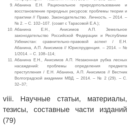
Абанина Е.Н. Рациональное природопользование и
восстановление природных ресурсов: проблемы теории и
практики // Право. Законодательство. Личность. – 2014. –
№ 2. – С. 102–107. (соавт с Тарасовой Е.А.);
Абанина Е.Н., Анисимов А.П. Земельное
законодательство Российской Федерации и Республики
Узбекистан: сравнительно-правовой аспект / Е.Н.
Абанина, А.П. Анисимов // Юриспруденция. – 2014. – №
1/2014. – С. 108–114;
Абанина Е.Н., Анисимов А.П. Незаконная рубка лесных
насаждений: проблемы определения предмета
преступления / Е.Н. Абанина, А.П. Анисимов // Вестник
Волгоградской академии МВД. – 2014. – № 2 (29). – С.
32–37;
viii. Научные статьи, материалы,
тезисы, составные части изданий
(79)