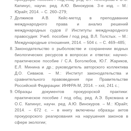
Капинус, научн. ред. А.Ю. Винокуров. 3-е изд. – М.:
Юрайт, 2014. – С. 260–279;
Должиков А.В. Кейс-метод в преподавании
международного права и анализ решений
международных судов // Институты международного
правосудия: Учеб. пособие / под ред. В.Л. Толстых. – М.:
Международные отношения, 2014. – 504 с. – С. 469–485;
Законодательство о рыболовстве и сохранении водных
биологических ресурсов в вопросах и ответах: научно-
практическое пособие / С.А. Боголюбов, Ю.Г. Жариков,
Е.Л. Минина и др.; руководитель авторского коллектива
Д.О. Сиваков. – М.: Институт законодательства и
сравнительного правоведения при Правительстве
Российской Федерации: ИНФРА-М, 2014. – xxii, 241 с.;
Образцы документов прокурорской практики:
практическое пособие / под общ. ред. А.Э. Буксмана и
О.С. Капинус, научн. ред. А.Ю. Винокуров. – М.: Юрайт,
2014. – 672 с. – в книгу включены образцы актов
прокурорского реагирования на нарушения законов в
сфере экологии;