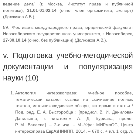
ведение дела” (г. Москва, Институт права и публичной
политики),
31.01-01.02.14
(очно, член оргкомитета, эксперт)
(Должиков А.В.);
59. Фестиваль международного права, юридический факультет
Новосибирского государственного университета, г. Новосибирск,
27-30.10.14
(очно, без публикации) (Должиков А.В.).
v. Подготовка учебно-методической
документации и популяризация
науки (10)
Антология интерэкоправа: учебное пособие,
тематический каталог, ссылки на скачивание полных
текстов, источниковедческие обзоры, интервью и статьи /
Под. ред. Е. А. Высторобца ; [предисл. В. И. Данилова-
Данильяна, к читателям А. Д. Буриана, пролог
Р. М. Валеева]. – 2-е изд. – М.-Уфа: МИРмпОС, Центр
интерэкоправа ЕврАзНИИПП, 2014. – 678 с. + ил. 1 отд. л.