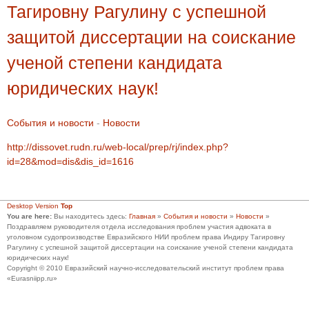
Тагировну Рагулину с успешной
защитой диссертации на соискание
ученой степени кандидата
юридических наук!
События и новости
-
Новости
http://dissovet.rudn.ru/web-local/prep/rj/index.php?
id=28&mod=dis&dis_id=1616
Desktop Version
Top
You are here:
Вы находитесь здесь:
Главная
»
События и новости
»
Новости
»
Поздравляем руководителя отдела исследования проблем участия адвоката в
уголовном судопроизводстве Евразийского НИИ проблем права Индиру Тагировну
Рагулину с успешной защитой диссертации на соискание ученой степени кандидата
юридических наук!
Copyright © 2010 Евразийский научно-исследовательский институт проблем права
«Eurasniipp.ru»