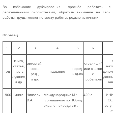
Во избежание дублирования, просьба работать с
региональными библиотеками, обратить внимание на свои
работы, труды коллег по месту работы, редкие источники.
Образец
1
2
3
4
5
6
книга,
автор(ы),
страниц и/
статья,
нах
сост.,
город,
или знаков
год
часть
название
допол
ред.,
изд-во
с
издания,
данны
и др.
пробелами
и др.
ан
1966
книга
Чичварин
Международные
М.:
420 с.
ИНИ
В.А.
соглашения по
Юрид.
Сб.
охране природы
лит.
всту
с