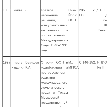
1993
книга
-
Краткое
Нью-
286 c.,
ST/LE
изложение
Йорк:
PDF
д
решений,
ООН
ко
консультативных
Ш
заключений и
Север
постановлений
Международного
Суда 1948–1991
годы
1997
часть
Бекяшев
О роли ООН в
М.:
С.146-152.
ИНИО
издания
К.А.
кодификации и
МГЮА
№ III.
прогрессивном
развитии
международного
экологического
права // Труды
Московской
государственной