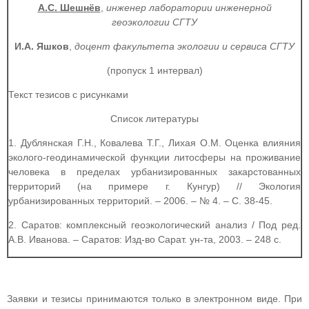
А.С. Шешнёв
,
инженер лаборатории инженерной
геоэкологии СГТУ
И.А. Яшков
,
доцент факультета экологии и сервиса СГТУ
(пропуск 1 интервал)
Текст тезисов с рисунками
Список литературы
1. Дублянская Г.Н., Ковалева Т.Г., Лихая О.М. Оценка влияния
эколого-геодинамической функции литосферы на проживание
человека в пределах урбанизированных закарстованных
территорий (на примере г. Кунгур) // Экология
урбанизированных территорий. – 2006. – № 4. – С. 38-45.
2. Саратов: комплексный геоэкологический анализ / Под ред.
А.В. Иванова. – Саратов: Изд-во Сарат. ун-та, 2003. – 248 с.
Заявки и тезисы принимаются только в электронном виде. При