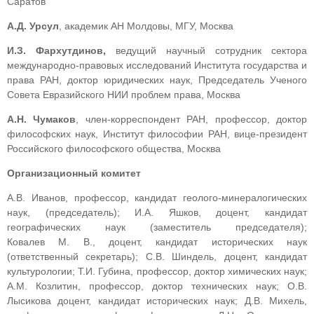
Саратов
А.Д. Урсул
, академик АН Молдовы, МГУ, Москва
И.З. Фархутдинов,
ведущий научный сотрудник сектора
международно-правовых исследований Института государства и
права РАН, доктор юридических наук, Председатель Ученого
Совета Евразийского НИИ проблем права, Москва
А.Н. Чумаков
, член-корреспондент РАН, профессор, доктор
философских наук, Институт философии РАН, вице-президент
Российского философского общества, Москва
Организационный комитет
А.В. Иванов, профессор, кандидат геолого-минералогических
наук, (председатель); И.А. Яшков, доцент, кандидат
географических наук (заместитель председателя);
Ковалев М. В., доцент, кандидат исторических наук
(ответственный секретарь); С.В. Шиндель, доцент, кандидат
культурологии; Т.И. Губина, профессор, доктор химических наук;
А.М. Козлитин, профессор, доктор технических наук; О.В.
Лысикова доцент, кандидат исторических наук; Д.В. Михель,