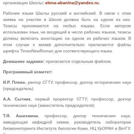
организации Школы
:
elena-abanina@yandex.ru
.
Рабочие языки Школы русский и английский. В связи с этим
заявка на участие в Школе должна быть на одном из них.
Тезисы принимаются на любых языках. Если автором
использован язык, не входящий в число рабочих языков, тезисы
должны включать аннотацию на одном из рабочих языков. В
этом случае к заявке дополнительно прилагаются файлы
шрифта TimesNewRoman для соответствующего языка.
Домашнее задание:
прилагается отдельным файлом.
Программный комитет:
И.Р. Плеве
, ректор СГТУ, профессор, доктор исторических наук
(председатель)
А.А. Сытник
, первый проректор СГТУ, профессор, доктор
технических наук (заместитель председателя)
Т.Я. Ашихмина
, профессор, доктор технических наук,
заведующая кафедрой химии, руководитель лаборатории
биомониторинга Института биологии Коми, НЦ УрОРАН и ВятГУ,