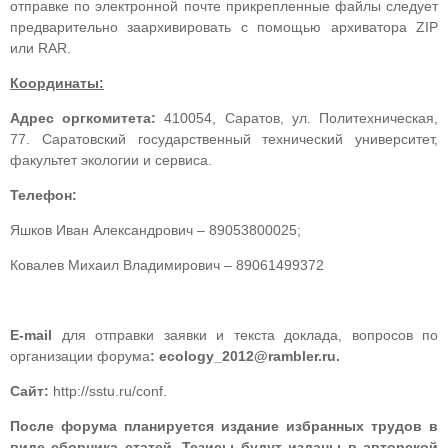
отправке по электронной почте прикрепленные файлы следует
предварительно заархивировать с помощью архиватора ZIP
или RAR.
Координаты:
Адрес оргкомитета:
410054, Саратов, ул. Политехническая,
77. Саратовский государственный технический университет,
факультет экологии и сервиса.
Телефон:
Яшков Иван Александрович – 89053800025;
Ковалев Михаил Владимирович – 89061499372
E
-
mail
для отправки заявки и текста доклада, вопросов по
организации форума
:
ecology
_2012@
rambler
.
ru
.
Сайт:
http://sstu.ru/conf.
После форума планируется издание избранных трудов в
виде сборника статей. Тезисы будут изданы в авторской