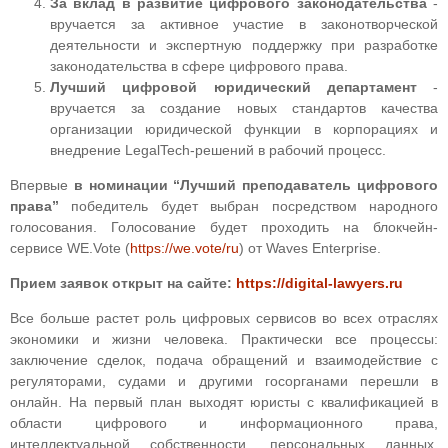
За вклад в развитие цифрового законодательства
-
вручается за активное участие в законотворческой
деятельности и экспертную поддержку при разработке
законодательства в сфере цифрового права.
Лучший цифровой юридический департамент
-
вручается за создание новых стандартов качества
организации юридической функции в корпорациях и
внедрение LegalTech-решений в рабочий процесс.
Впервые
в номинации “Лучший преподаватель цифрового
права”
победитель будет выбран посредством народного
голосования. Голосование будет проходить на блокчейн-
сервисе WE.Vote (
https://we.vote/ru
) от Waves Enterprise.
Прием заявок открыт на сайте:
https://digital-lawyers.ru
Все больше растет роль цифровых сервисов во всех отраслях
экономики и жизни человека. Практически все процессы:
заключение сделок, подача обращений и взаимодействие с
регуляторами, судами и другими госорганами перешли в
онлайн. На первый план выходят юристы с квалификацией в
области цифрового и информационного права,
интеллектуальной собственности, персональных данных,