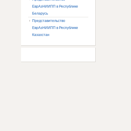
ЕврАзНИИПП в Республике
Беларусь
Представительство
ЕврАзНИИПП в Республике
Казахстан