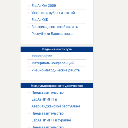
ЕврАзЮж 2009
Указатель рубрик и статей
ЕврАзЮЖ
Вестник адвокатской палаты
Республики Башкортостан
Издания
института
Монографии
Материалы конференций
Учебно-методические работы
Международное
сотрудничество
Представительство
ЕврАзНИИПП в
Азербайджанской республике
Представительство
ЕврАзНИИПП в Украине
Представительство