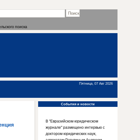
льского поиска
Пятница, 07 Авг 2026
События
и новости
В "Евразийском юридическом
енция
журнале" размещено интервью с
доктором юридических наук,