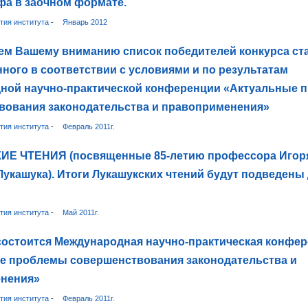
. Уфа в заочном формате.
тия института
-
Январь 2012
ем Вашему вниманию список победителей конкурса ста
ного в соответствии с условиями и по результатам
ной научно-практической конференции «Актуальные 
вования законодательства и правоприменения»
тия института
-
Февраль 2011г.
Е ЧТЕНИЯ (посвященные 85-летию профессора Игор
укашука). Итоги Лукашукских чтений будут подведены 
тия института
-
Май 2011г.
. состоится Международная научно-практическая конфе
е проблемы совершенствования законодательства и
нения»
тия института
-
Февраль 2011г.