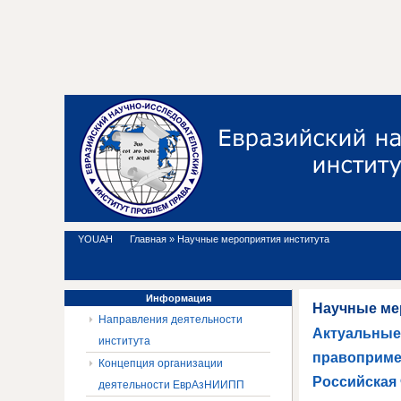
YOUAH
Главная
»
Научные мероприятия института
Информация
Научные ме
Направления деятельности
Актуальные
института
правоприме
Концепция организации
Российская 
деятельности ЕврАзНИИПП