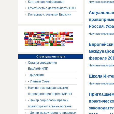
Контактная информация
Научные мероприя
Отчетность о деятельности НКО
Актуальные
Интервью с учеными Евразии
правоприме
Россия, Уфа
Научные мероприя
Европейский
международ
Структура
института
феврале 201
Органы управления
Научные мероприя
ЕврАзНИИПП
- Дирекция
Школа Интер
- Ученый Совет
Научные мероприя
Научно-исследовательские
Приглашаем 
подразделения ЕврАзНИИПП
- Центр социологии права и
практическ
правоохранительных органов
законодател
- Центр международно-правовых