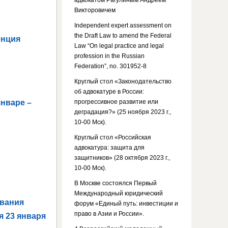
адвокатом Рагулиным Андреем
Викторовичем
Independent expert assessment on
the Draft Law to amend the Federal
енция
Law “On legal practice and legal
profession in the Russian
Federation”, no. 301952-8
Круглый стол «Законодательство
об адвокатуре в России:
нваре –
прогрессивное развитие или
деградация?» (25 ноября 2023 г.,
10-00 Мск).
Круглый стол «Российская
адвокатура: защита для
защитников» (28 октября 2023 г.,
10-00 Мск).
В Москве состоялся Первый
Международный юридический
вания
форум «Единый путь: инвестиции и
право в Азии и России».
я 23 января