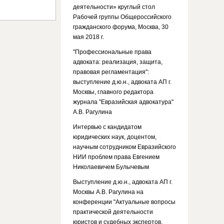
деятельности» круглый стол
Рабочей группы Общероссийского
гражданского форума, Москва, 30
мая 2018 г.
"Профессиональные права
адвоката: реализация, защита,
правовая регламентация":
выступление д.ю.н., адвоката АП г.
Москвы, главного редактора
журнала "Евразийская адвокатура"
А.В. Рагулина
Интервью с кандидатом
юридических наук, доцентом,
научным сотрудником Евразийского
НИИ проблем права Евгением
Николаевичем Булычевым
Выступление д.ю.н., адвоката АП г.
Москвы А.В. Рагулина на
конференции "Актуальные вопросы
практической деятельности
юристов и судебных экспертов.