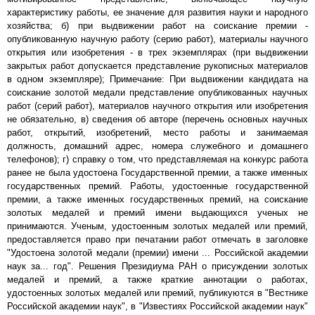
характеристику работы, ее значение для развития науки и народного
хозяйства; б) при выдвижении работ на соискание премии -
опубликованную научную работу (серию работ), материалы научного
открытия или изобретения - в трех экземплярах (при выдвижении
закрытых работ допускается представление рукописных материалов
в одном экземпляре); Примечание: При выдвижении кандидата на
соискание золотой медали представление опубликованных научных
работ (серий работ), материалов научного открытия или изобретения
не обязательно, в) сведения об авторе (перечень основных научных
работ, открытий, изобретений, место работы и занимаемая
должность, домашний адрес, номера служебного и домашнего
телефонов); г) справку о том, что представляемая на конкурс работа
ранее не была удостоена Государственной премии, а также именных
государственных премий. Работы, удостоенные государственной
премии, а также именных государственных премий, на соискание
золотых медалей и премий имени выдающихся ученых не
принимаются. Ученым, удостоенным золотых медалей или премий,
предоставляется право при печатании работ отмечать в заголовке
"Удостоена золотой медали (премии) имени ... Российской академии
наук за... год". Решения Президиума РАН о присуждении золотых
медалей и премий, а также краткие аннотации о работах,
удостоенных золотых медалей или премий, публикуются в "Вестнике
Российской академии наук", в "Известиях Российской академии наук"