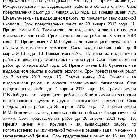
представления работ до 11 декабря 2012 года. 9. Премия имени Д.С.
Рождественского - за выдающиеся работы в области оптики. Срок
представления работ до 7 января 2013 года. 10. Премия имени И.И.
Шмальгаузена - за выдающиеся работы по проблемам эволюционной
биологии. Срок представления работ до 23 января 2013 года. 11.
Премия имени К.А. Тимирязева - за выдающиеся работы в области
физиологии растений. Срок представления работ до 3 марта 2013
года. 12. Премия имени А.М.Ляпунова- за выдающиеся результаты в
области математики и механики. Срок представления работ до 6
марта 2013 года. 13. Премия имени А.С. Пушкина- за выдающиеся
работы в области русского языка и литературы. Срок представления
работ до 6 марта 2013 года. 14. Премия имени В.Н. Сукачева - за
выдающиеся работы в области экологии. Срок представления работ
до 7 марта 2013 года. 15. Премия имени Л.А. Орбели - за
выдающиеся работы в области эволюционной физиологии. Срок
представления работ до 7 апреля 2013 года. 16. Премия имени
С.В.Лебедева- за выдающиеся работы в области химии и технологии
синтетического каучука и других синтетических полимеров. Срок
представления работ до 25 апреля 2013 года. 17. Премия имени
М.М.Шемякина - за выдающиеся работы в области биоорганической
химии. Срок представления работ до 26 апреля 2013 года. 18.
Премия имени А.Н. Крылова - за выдающиеся работы по
использованию вычислительной техники в решении задач механики и
математической физики. Срок представления работ до 15 мая 2013