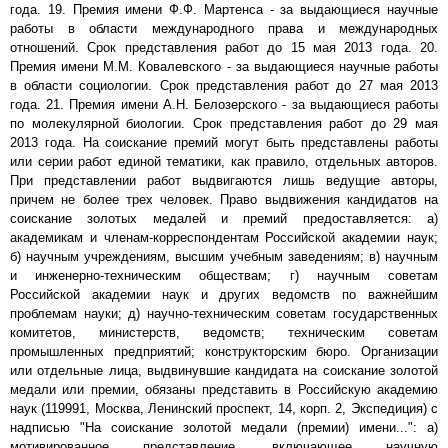
года. 19. Премия имени Ф.Ф. Мартенса - за выдающиеся научные
работы в области международного права и международных
отношений. Срок представления работ до 15 мая 2013 года. 20.
Премия имени М.М. Ковалевского - за выдающиеся научные работы
в области социологии. Срок представления работ до 27 мая 2013
года. 21. Премия имени А.Н. Белозерского - за выдающиеся работы
по молекулярной биологии. Срок представления работ до 29 мая
2013 года. На соискание премий могут быть представлены работы
или серии работ единой тематики, как правило, отдельных авторов.
При представлении работ выдвигаются лишь ведущие авторы,
причем не более трех человек. Право выдвижения кандидатов на
соискание золотых медалей и премий предоставляется: а)
академикам и членам-корреспондентам Российской академии наук;
б) научным учреждениям, высшим учебным заведениям; в) научным
и инженерно-техническим обществам; г) научным советам
Российской академии наук и других ведомств по важнейшим
проблемам науки; д) научно-техническим советам государственных
комитетов, министерств, ведомств; техническим советам
промышленных предприятий; конструкторским бюро. Организации
или отдельные лица, выдвинувшие кандидата на соискание золотой
медали или премии, обязаны представить в Российскую академию
наук (119991, Москва, Ленинский проспект, 14, корп. 2, Экспедиция) с
надписью "На соискание золотой медали (премии) имени...": а)
мотивированное представление, включающее научную