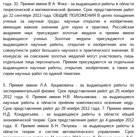
года. 31. Премия имени В.А. Фока - за выдающиеся работы в области
теоретической и математической физики. Срок представления работ
до 22 сентября 2013 года. ОБЩИЕ ПОЛОЖЕНИЯ В целях поощрения
ученых за научные труды, научные открытия и изобретения,
имеющие важное значение для науки и практики, Российская
академия наук присуждает золотые медали и премии имени
выдающихся ученых. Золотые медали присуждаются за
выдающиеся научные работы, открытия и изобретения или по
совокупности работ большого научного и практического значения. В
конкурсах на соискание золотых медалей могут участвовать лишь
отдельные лица персонально. Премии присуждаются за отдельные
выдающиеся научные работы, открытия, изобретения, а также за
серии научных работ по единой тематике.
5. Премия имени Л.А. Арцимовича - за выдающиеся работы по
экспериментальной физике. Срок представления работ до 25 ноября
2012 года. 6. Премия имени Н.В. Мельникова - за выдающиеся
научные работы в области проблем комплексного освоения недр.
Срок представления работ до 28 ноября 2012 года. 7. Премия имени
Н.Д. Кондратьева - за выдающиеся работы в области общей
экономической теории. Срок представления работ до 4 декабря 2012
года. 8. Премия имени Б.Н. Петрова - за выдающиеся работы в
области теории и систем автоматического управления. Срок