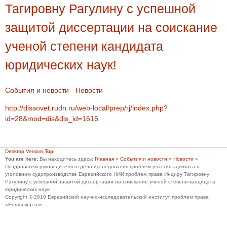
Тагировну Рагулину с успешной
защитой диссертации на соискание
ученой степени кандидата
юридических наук!
События и новости
-
Новости
http://dissovet.rudn.ru/web-local/prep/rj/index.php?
id=28&mod=dis&dis_id=1616
Desktop Version
Top
You are here:
Вы находитесь здесь:
Главная
»
События и новости
»
Новости
»
Поздравляем руководителя отдела исследования проблем участия адвоката в
уголовном судопроизводстве Евразийского НИИ проблем права Индиру Тагировну
Рагулину с успешной защитой диссертации на соискание ученой степени кандидата
юридических наук!
Copyright © 2010 Евразийский научно-исследовательский институт проблем права
«Eurasniipp.ru»