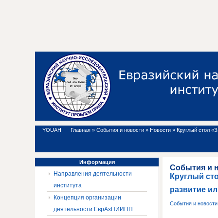
YOUAH
Главная
»
События и новости
»
Новости
»
Круглый стол «З
Информация
События и 
Направления деятельности
Круглый сто
института
развитие или
Концепция организации
События и новост
деятельности ЕврАзНИИПП