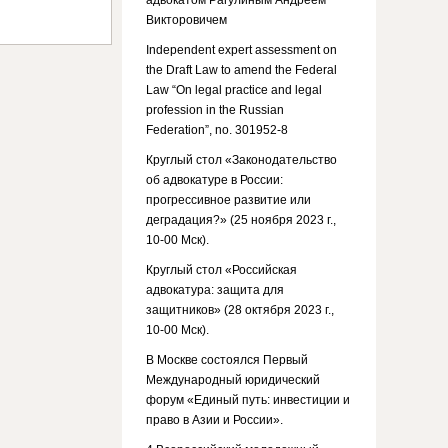
адвокатом Рагулиным Андреем
Викторовичем
Independent expert assessment on
the Draft Law to amend the Federal
Law “On legal practice and legal
profession in the Russian
Federation”, no. 301952-8
Круглый стол «Законодательство
об адвокатуре в России:
прогрессивное развитие или
деградация?» (25 ноября 2023 г.,
10-00 Мск).
Круглый стол «Российская
адвокатура: защита для
защитников» (28 октября 2023 г.,
10-00 Мск).
В Москве состоялся Первый
Международный юридический
форум «Единый путь: инвестиции и
право в Азии и России».