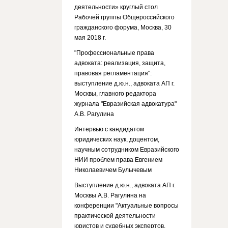
деятельности» круглый стол
Рабочей группы Общероссийского
гражданского форума, Москва, 30
мая 2018 г.
"Профессиональные права
адвоката: реализация, защита,
правовая регламентация":
выступление д.ю.н., адвоката АП г.
Москвы, главного редактора
журнала "Евразийская адвокатура"
А.В. Рагулина
Интервью с кандидатом
юридических наук, доцентом,
научным сотрудником Евразийского
НИИ проблем права Евгением
Николаевичем Булычевым
Выступление д.ю.н., адвоката АП г.
Москвы А.В. Рагулина на
конференции "Актуальные вопросы
практической деятельности
юристов и судебных экспертов.