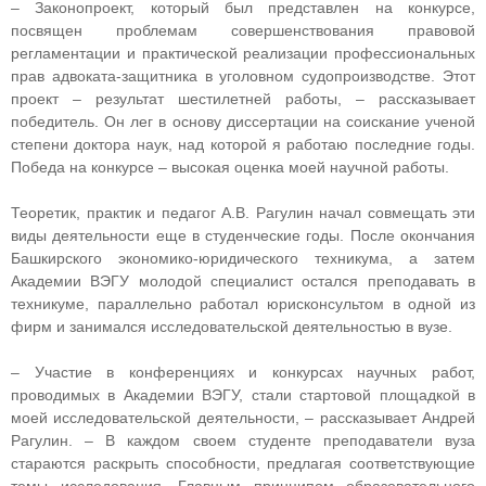
– Законопроект, который был представлен на конкурсе,
посвящен проблемам совершенствования правовой
регламентации и практической реализации профессиональных
прав адвоката-защитника в уголовном судопроизводстве. Этот
проект – результат шестилетней работы, – рассказывает
победитель. Он лег в основу диссертации на соискание ученой
степени доктора наук, над которой я работаю последние годы.
Победа на конкурсе – высокая оценка моей научной работы.
Теоретик, практик и педагог А.В. Рагулин начал совмещать эти
виды деятельности еще в студенческие годы. После окончания
Башкирского экономико-юридического техникума, а затем
Академии ВЭГУ молодой специалист остался преподавать в
техникуме, параллельно работал юрисконсультом в одной из
фирм и занимался исследовательской деятельностью в вузе.
– Участие в конференциях и конкурсах научных работ,
проводимых в Академии ВЭГУ, стали стартовой площадкой в
моей исследовательской деятельности, – рассказывает Андрей
Рагулин. – В каждом своем студенте преподаватели вуза
стараются раскрыть способности, предлагая соответствующие
темы исследования. Главным принципом образовательного