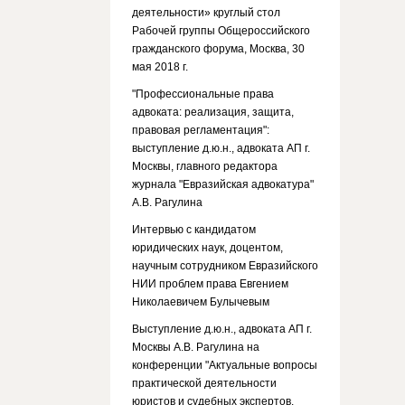
деятельности» круглый стол
Рабочей группы Общероссийского
гражданского форума, Москва, 30
мая 2018 г.
"Профессиональные права
адвоката: реализация, защита,
правовая регламентация":
выступление д.ю.н., адвоката АП г.
Москвы, главного редактора
журнала "Евразийская адвокатура"
А.В. Рагулина
Интервью с кандидатом
юридических наук, доцентом,
научным сотрудником Евразийского
НИИ проблем права Евгением
Николаевичем Булычевым
Выступление д.ю.н., адвоката АП г.
Москвы А.В. Рагулина на
конференции "Актуальные вопросы
практической деятельности
юристов и судебных экспертов.