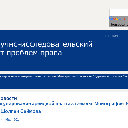
Пользовате
Главная
гулирование арендной платы за землю. Монография. Бакытжан Абдраимов, Шолпан Са
новости
егулирование арендной платы за землю. Монография.
 Шолпан Саймова
и
-
Март 2014г.