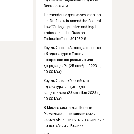
адвокатом Рагулиным Андреем
Викторовичем
Independent expert assessment on
the Draft Law to amend the Federal
Law “On legal practice and legal
profession in the Russian
Federation”, no. 301952-8
Круглый стол «Законодательство
об адвокатуре в России:
прогрессивное развитие или
деградация?» (25 ноября 2023 г.,
10-00 Мск).
Круглый стол «Российская
адвокатура: защита для
защитников» (28 октября 2023 г.,
10-00 Мск).
В Москве состоялся Первый
Международный юридический
форум «Единый путь: инвестиции и
право в Азии и России».