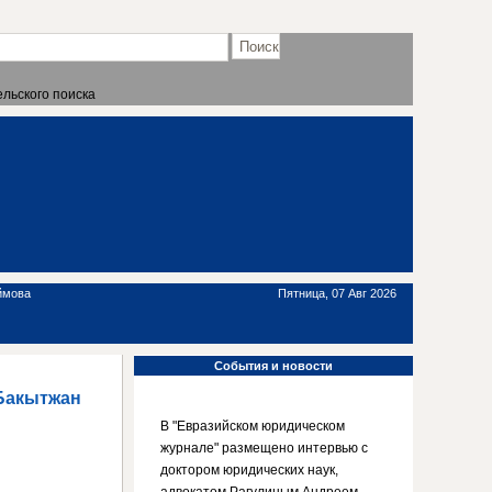
льского поиска
ймова
Пятница, 07 Авг 2026
События
и новости
 Бакытжан
В "Евразийском юридическом
журнале" размещено интервью с
доктором юридических наук,