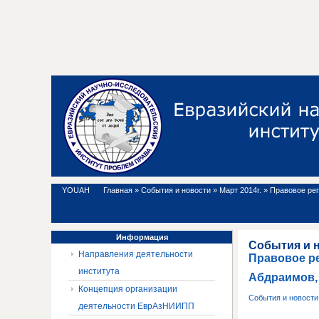
YOUAH
Главная
»
События и новости
»
Март 2014г.
»
Правовое ре
Информация
События и 
Направления деятельности
Правовое р
института
Абдраимов,
Концепция организации
События и новост
деятельности ЕврАзНИИПП