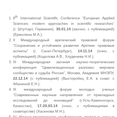
th
8
International Scientific Conference “European Applied
Sciences: modern approaches in scientific researches”
(г. Штутгарт, Германия),
30.01.14
(заочно, с публикацией)
(Ермолина М.А.);
II Международный арктический правовой форум
“Сохранение и устойчивое развитие Арктики: правовые
аспекты” (г. Санкт-Петербург),
14.11.14
(очно, с
публикацией) (Кодолова А.В., Хлуденева Н.И.);
III Международная заочная научно-теоретическая
конференция “Цивилизационные разломы: мировое
сообщество и судьба России”, Москва, Академия МНЭПУ,
22.12.14
(с публикацией) (Высторобец Е.А. в соавт. с
Абаниной Е.Н.);
III международный форум молодых ученых
“Современные научные направления: от прикладных
исследований до инноваций” (г.Усть-Каменогорск,
Казахстан),
17-20.03.14
(очно, с публикациями в
соавторстве) (Хасенова М.Н.);
IV Научно-практическая конференция молодых ученых