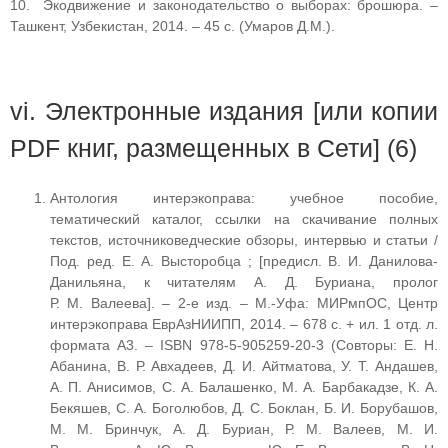
10. Экодвижение и законодательство о выборах: брошюра. –
Ташкент, Узбекистан, 2014. – 45 с. (Умаров Д.М.).
vi. Электронные издания [или копии
PDF книг, размещенных в Сети] (6)
Антология интерэкоправа: учебное пособие,
тематический каталог, ссылки на скачивание полных
текстов, источниковедческие обзоры, интервью и статьи /
Под. ред. Е. А. Высторобца ; [предисл. В. И. Данилова-
Данильяна, к читателям А. Д. Буриана, пролог
Р. М. Валеева]. – 2-е изд. – М.-Уфа: МИРмпОС, Центр
интерэкоправа ЕврАзНИИПП, 2014. – 678 с. + ил. 1 отд. л.
формата А3. – ISBN 978-5-905259-20-3 (Совторы: Е. Н.
Абанина, В. Р. Авхадеев, Д. И. Айтматова, У. Т. Андашев,
А. П. Анисимов, С. А. Балашенко, М. А. Барбакадзе, К. А.
Бекяшев, С. А. Боголюбов, Д. С. Боклан, Б. И. Борубашов,
М. М. Бринчук, А. Д. Буриан, Р. М. Валеев, М. И.