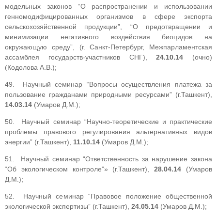
модельных законов “О распространении и использовании
генномодифицированных организмов в сфере экспорта
сельскохозяйственной продукции”, “О предотвращении и
минимизации негативного воздействия биоцидов на
окружающую среду”, (г. Санкт-Петербург, Межпарламентская
ассамблея государств-участников СНГ),
24.10.14
(очно)
(Кодолова А.В.);
49. Научный семинар “Вопросы осуществления платежа за
пользование гражданами природными ресурсами” (г.Ташкент),
14.03.14
(Умаров Д.М.);
50. Научный семинар “Научно-теоретические и практические
проблемы правового регулирования альтернативных видов
энергии” (г.Ташкент),
11.10.14
(Умаров Д.М.);
51. Научный семинар “Ответственность за нарушение закона
“Об экологическом контроле”» (г.Ташкент),
28.04.14
(Умаров
Д.М.);
52. Научный семинар “Правовое положение общественной
экологической экспертизы” (г.Ташкент),
24.05.14
(Умаров Д.М.);