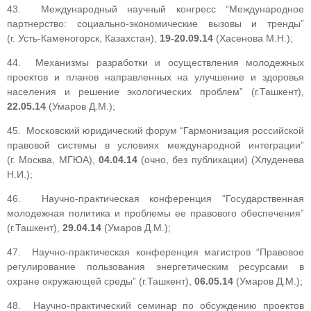
43. Международный научный конгресс “Международное
партнерство: социально-экономические вызовы и тренды”
(г. Усть-Каменогорск, Казахстан),
19-20.09.14
(Хасенова М.Н.);
44. Механизмы разработки и осуществления молодежных
проектов и планов направленных на улучшение и здоровья
населения и решение экологических проблем” (г.Ташкент),
22.05.14
(Умаров Д.М.);
45. Московский юридический форум “Гармонизация российской
правовой системы в условиях международной интеграции”
(г. Москва, МГЮА),
04.04.14
(очно, без публикации) (Хлуденева
Н.И.);
46. Научно-практическая конференция “Государственная
молодежная политика и проблемы ее правового обеспечения”
(г.Ташкент),
29.04.14
(Умаров Д.М.);
47. Научно-практическая конференция магистров “Правовое
регулирование пользования энергетическим ресурсами в
охране окружающей среды” (г.Ташкент),
06.05.14
(Умаров Д.М.);
48. Научно-практический семинар по обсуждению проектов