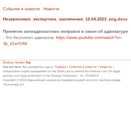
События и новости
-
Новости
Независимое_экспертное_заключение_10.04.2023_eng.docx
Принятие антиадвокатских поправок в закон об адвокатуре
- Что беспокоит адвокатов
https://www.youtube.com/watch?v=-
Sk_62wYUNI
Desktop Version
Top
You are here:
Вы находитесь здесь:
Главная
»
События и новости
»
Новости
»
Independent expert assessment on the Draft Law to amend the Federal Law “On legal
practice and legal profession in the Russian Federation”, no. 301952-8
Copyright © 2010 Евразийский научно-исследовательский институт проблем права
«Eurasniipp.ru»