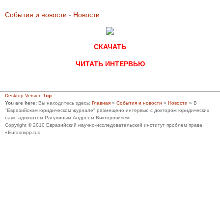
События и новости
-
Новости
СКАЧАТЬ
ЧИТАТЬ ИНТЕРВЬЮ
Desktop Version
Top
You are here:
Вы находитесь здесь:
Главная
»
События и новости
»
Новости
»
В
"Евразийском юридическом журнале" размещено интервью с доктором юридических
наук, адвокатом Рагулиным Андреем Викторовичем
Copyright © 2010 Евразийский научно-исследовательский институт проблем права
«Eurasniipp.ru»