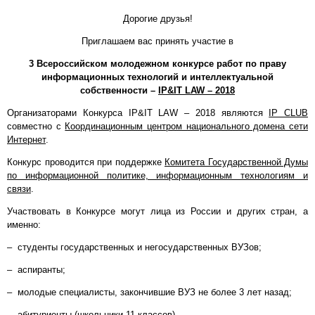
Дорогие друзья!
Приглашаем вас принять участие в
3 Всероссийском молодежном конкурсе работ по праву
информационных технологий и интеллектуальной
собственности –
IP&IT LAW – 2018
Организаторами Конкурса IP&IT LAW – 2018 являются
IP CLUB
совместно с
Координационным центром национального домена сети
Интернет
.
Конкурс проводится при поддержке
Комитета Государственной Думы
по информационной политике, информационным технологиям и
связи
.
Участвовать в Конкурсе могут лица из России и других стран, а
именно:
– студенты государственных и негосударственных ВУЗов;
– аспиранты;
– молодые специалисты, закончившие ВУЗ не более 3 лет назад;
– абитуриенты (школьники 11 классов).