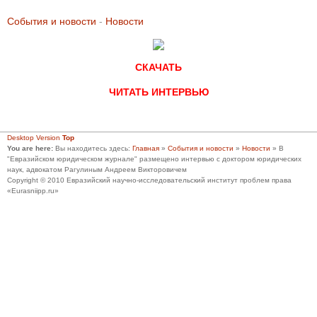
События и новости
-
Новости
СКАЧАТЬ
ЧИТАТЬ ИНТЕРВЬЮ
Desktop Version
Top
You are here:
Вы находитесь здесь:
Главная
»
События и новости
»
Новости
»
В
"Евразийском юридическом журнале" размещено интервью с доктором юридических
наук, адвокатом Рагулиным Андреем Викторовичем
Copyright © 2010 Евразийский научно-исследовательский институт проблем права
«Eurasniipp.ru»