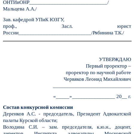
ОНТИиОНР_____________________________/
Мальцева А.А./
Зав. кафедрой УПиК ЮЗГУ,
проф., Засл. юрист
России___________________________/Рябинина Т.К./
УТВЕРЖДАЮ
Первый проректор –
проректор по научной работе
Червяков Леонид Михайлович
_____________________________
«_____»________________ 20__ г.
Состав конкурсной комиссии
Деренков А.С. - председатель, Президент Адвокатской
палаты Курской области;
Володина С.И. – зам. председателя, к.ю.н., доцент,
директор Института адвокатуры Московской