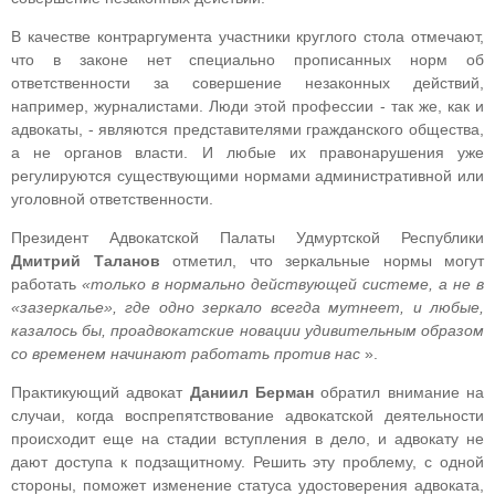
В качестве контраргумента участники круглого стола отмечают,
что в законе нет специально прописанных норм об
ответственности за совершение незаконных действий,
например, журналистами. Люди этой профессии - так же, как и
адвокаты, - являются представителями гражданского общества,
а не органов власти. И любые их правонарушения уже
регулируются существующими нормами административной или
уголовной ответственности.
Президент Адвокатской Палаты Удмуртской Республики
Дмитрий Таланов
отметил, что зеркальные нормы могут
работать
«только в нормально действующей системе, а не в
«зазеркалье», где одно зеркало всегда мутнеет, и любые,
казалось бы, проадвокатские новации удивительным образом
со временем начинают работать против нас
».
Практикующий адвокат
Даниил Берман
обратил внимание на
случаи, когда воспрепятствование адвокатской деятельности
происходит еще на стадии вступления в дело, и адвокату не
дают доступа к подзащитному. Решить эту проблему, с одной
стороны, поможет изменение статуса удостоверения адвоката,