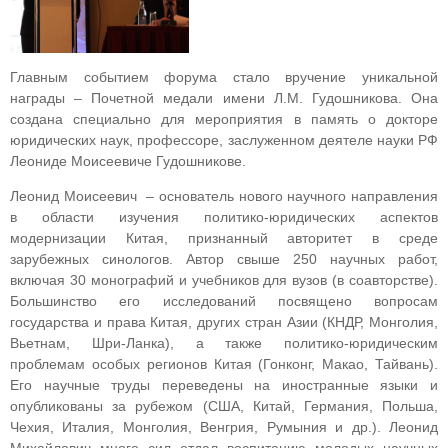
Главным событием форума стало вручение уникальной
награды – Почетной медали имени Л.М. Гудошникова. Она
создана специально для мероприятия в память о докторе
юридических наук, профессоре, заслуженном деятеле науки РФ
Леониде Моисеевиче Гудошникове.
Леонид Моисеевич – основатель нового научного направления
в области изучения политико-юридических аспектов
модернизации Китая, признанный авторитет в среде
зарубежных синологов. Автор свыше 250 научных работ,
включая 30 монографий и учебников для вузов (в соавторстве).
Большинство его исследований посвящено вопросам
государства и права Китая, других стран Азии (КНДР, Монголия,
Вьетнам, Шри-Ланка), а также политико-юридическим
проблемам особых регионов Китая (Гонконг, Макао, Тайвань).
Его научные труды переведены на иностранные языки и
опубликованы за рубежом (США, Китай, Германия, Польша,
Чехия, Италия, Монголия, Венгрия, Румыния и др.). Леонид