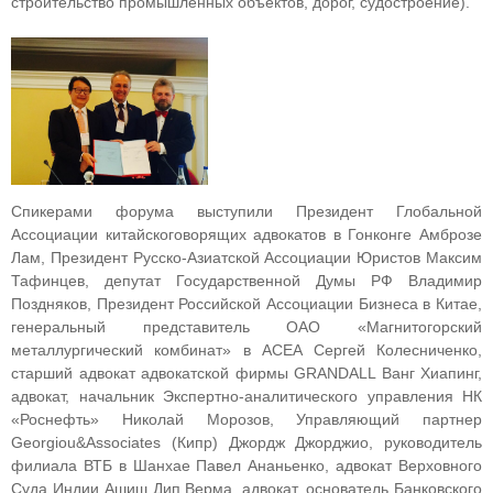
строительство промышленных объектов, дорог, судостроение).
Спикерами форума выступили Президент Глобальной
Ассоциации китайскоговорящих адвокатов в Гонконге Амброзе
Лам, Президент Русско-Азиатской Ассоциации Юристов Максим
Тафинцев, депутат Государственной Думы РФ Владимир
Поздняков, Президент Российской Ассоциации Бизнеса в Китае,
генеральный представитель ОАО «Магнитогорский
металлургический комбинат» в ACEA Сергей Колесниченко,
старший адвокат адвокатской фирмы GRANDALL Ванг Хиапинг,
адвокат, начальник Экспертно-аналитического управления НК
«Роснефть» Николай Морозов, Управляющий партнер
Georgiou&Associates (Кипр) Джордж Джорджио, руководитель
филиала ВТБ в Шанхае Павел Ананьенко, адвокат Верховного
Суда Индии Ашиш Дип Верма, адвокат, основатель Банковского