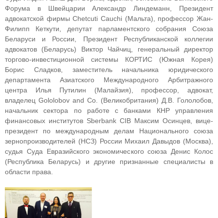
Форума в Швейцарии Александр Линдеманн, Президент
адвокатской фирмы Chetcuti Cauchi (Мальта), профессор Жан-
Филипп Кеткути, депутат парламентского собрания Союза
Беларуси и России, Президент Республиканской коллегии
адвокатов (Беларусь) Виктор Чайчиц, генеральный директор
торгово-инвестиционной системы КОРТИС (Южная Корея)
Борис Сладков, заместитель начальника юридического
департамента Азиатского Международного Арбитражного
центра Илья Путилин (Малайзия), профессор, адвокат,
владелец Gololobov and Co. (Великобритания) Д.В. Гололобов,
начальник сектора по работе с банками КНР управления
финансовых институтов Sberbank CIB Максим Осинцев, вице-
президент по международным делам Национального союза
зернопроизводителей (НСЗ) России Михаил Давыдов (Москва),
судья Суда Евразийского экономического союза Денис Колос
(Республика Беларусь) и другие признанные специалисты в
области права.