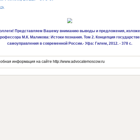
12г.
оллеги! Представляем Вашему вниманию выводы и предложения, изложе
офессора М.К. Маликова: Истоки познания. Том 2. Концепция государстве
самоуправления в современной России.- Уфа: Гилем, 2012. - 378 с.
робная информация на сайте http://www.advocatemoscow.ru