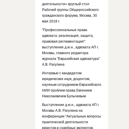
деятельности» круглый стол
Рабочей группы Общероссийского
гражданского форума, Москва, 30
мая 2018 г.
"Профессиональные права
адвоката: реализация, защита,
правовая регламентация":
выступление д.ю.н., адвоката АП г.
Москвы, главного редактора
журнала "Евразийская адвокатура"
А.В. Рагулина
Интервью с кандидатом
юридических наук, доцентом,
научным сотрудником Евразийского
НИИ проблем права Евгением
Николаевичем Булычевым
Выступление д.ю.н., адвоката АП г.
Москвы А.В. Рагулина на
конференции "Актуальные вопросы
практической деятельности
юристов и судебных экспертов.