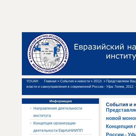
YOUAH
Главная
»
События и новости
»
2012г.
»
Представляем Ваше
власти и самоуправления в современной России.- Уфа: Гилем, 2012. -
Информация
События и 
Направления деятельности
Представля
института
новой моног
Концепция организации
Концепция 
деятельности ЕврАзНИИПП
России.- Уфа