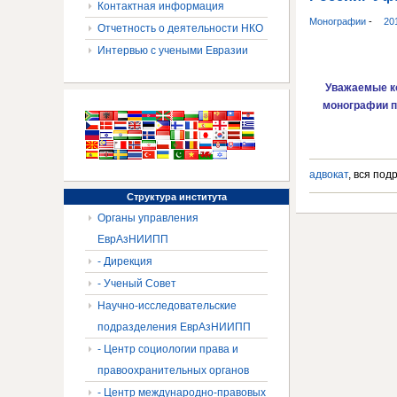
Контактная информация
Монографии
-
20
Отчетность о деятельности НКО
Интервью с учеными Евразии
Уважаемые к
монографии пр
адвокат
, вся под
Структура
института
Органы управления
ЕврАзНИИПП
- Дирекция
- Ученый Совет
Научно-исследовательские
подразделения ЕврАзНИИПП
- Центр социологии права и
правоохранительных органов
- Центр международно-правовых