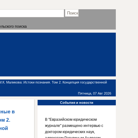
льского поиска
. Маликова: Истоки познания. Том 2. Концепция государственной
Пятница, 07 Авг 2026
События
и новости
нные в
м 2.
В "Евразийском юридическом
журнале" размещено интервью с
ной
доктором юридических наук,