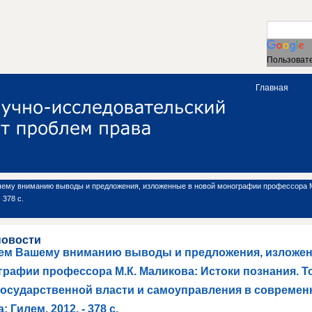
Пользовате
Главная
му вниманию выводы и предложения, изложенные в новой монографии профессора М.К
 378 с.
новости
ем Вашему вниманию выводы и предложения, изложе
рафии профессора М.К. Маликова: Истоки познания. То
государственной власти и самоуправления в современ
: Гилем, 2012. - 378 с.