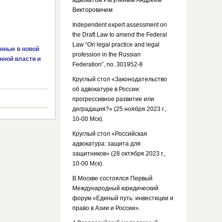
адвокатом Рагулиным Андреем
Викторовичем
Independent expert assessment on
the Draft Law to amend the Federal
Law “On legal practice and legal
нные в новой
profession in the Russian
нной власти и
Federation”, no. 301952-8
Круглый стол «Законодательство
об адвокатуре в России:
прогрессивное развитие или
деградация?» (25 ноября 2023 г.,
10-00 Мск).
Круглый стол «Российская
адвокатура: защита для
защитников» (28 октября 2023 г.,
10-00 Мск).
В Москве состоялся Первый
Международный юридический
форум «Единый путь: инвестиции и
право в Азии и России».