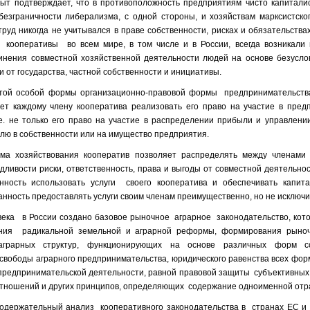
ыт подтверждает, что в противоположность предприятиям чисто капиталис
езграничности либерализма, с одной стороны, и хозяйствам марксистског
 труд никогда не учитывался в праве собственности, рисках и обязательства
 кооперативы во всем мире, в том числе и в России, всегда возникали 
инения совместной хозяйственной деятельности людей на основе безусло
 от государства, частной собственности и инициативы.
той особой формы организационно-правовой формы предпринимательства
ет каждому члену кооператива реализовать его право на участие в пред
.е. не только его право на участие в распределении прибыли и управлени
лю в собственности или на имущество предприятия.
ма хозяйствования кооператив позволяет распределять между членами
дливости риски, ответственность, права и выгоды от совместной деятельнос
нность использовать услуги своего кооператива и обеспечивать капита
анность предоставлять услуги своим членам преимущественно, но не исключи
 века в России создано базовое рыночное аграрное законодательство, кот
ния радикальной земельной и аграрной реформы, формирования рыноч
 аграрных структур, функционирующих на основе различных форм с
 свободы аграрного предпринимательства, юридического равенства всех фор
предпринимательской деятельности, равной правовой защиты субъективных 
тношений и других принципов, определяющих содержание одноименной отра
содержательный анализ кооперативного законодательства в странах ЕС и 