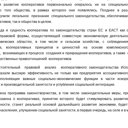
 и развитие кооперативов первоначально опиралось не на специальн
во того общества, в рамках которого они появлялись. Позднее в раз
лучили легальное признание специального законодательства, обеспечива
ативов, так и общества в целом.
да и сущность кооператива по законодательству стран ЕС и ЕАСТ как 
-правовой формы, осуществляющей совместную экономическую деятельно
омических областях, в том числе и сельском хозяйстве, с соблюдени
тва, кооперативных принципов и ценностей на основе комплексног
 возникающих в процессе создания и прекращения кооперативов, а также 
щественных правоотношений кооперативов.
оятельный правовой анализ кооперативного законодательства Испа
азали высокую эффективность не только как предприятия ассоциативного
выполняющие важные социально-экономические функции в части искор
 и производительной занятости и углубления социальной интеграции.
ена программа законотворчества, в том числе законодательные меры, пр
закона о кооперативах, принятие которого будет стимулировать развити
ности, станет реальной основой дальнейшего развития экономики, будет
населения, улучшению социальной занятости, в первую очередь, на селе и в 