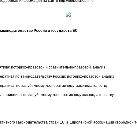
 подробная информация на сайте http://mebelshop.in.u
законодательство России и государств ЕС
тива: историко-правовой и сравнительно-правовой анализ
ператива по законодательству России: историко-правовой анализ
ператива по зарубежному кооперативному законодательству
ые принципы по зарубежному кооперативному законодательству
ативного законодательства стран ЕС и Европейской ассоциации свободной т