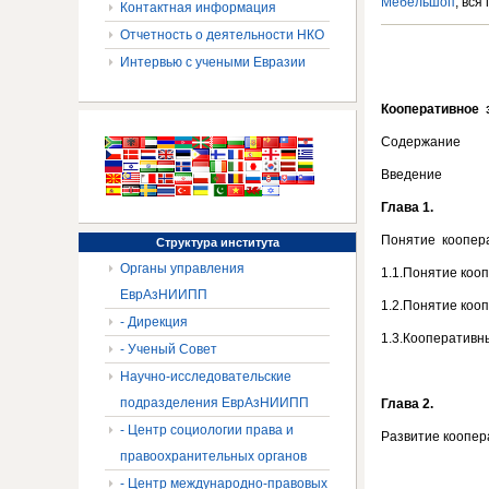
Мебельшоп
, вся
Контактная информация
Отчетность о деятельности НКО
Интервью с учеными Евразии
Кооперативное 
Содержание
Введение
Глава 1.
Понятие коопера
Структура
института
Органы управления
1.1.Понятие коо
ЕврАзНИИПП
1.2.Понятие коо
- Дирекция
1.3.Кооперативн
- Ученый Совет
Научно-исследовательские
подразделения ЕврАзНИИПП
Глава 2.
- Центр социологии права и
Развитие коопер
правоохранительных органов
- Центр международно-правовых