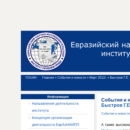
YOUAH
Главная
»
События и новости
»
Март 2012г.
»
Быстров Г.Е.
Информация
События и 
Направления деятельности
Быстров Г.Е
института
События и новост
Концепция организации
деятельности ЕврАзНИИПП
А также высокок