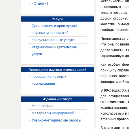
Исторический оп
- Отдел - IT
основанным на б
типа, в которых
другой стороны,
Услуги
качестве объед
Организация и проведение
свободы личности
научных мероприятий
Преимущества э
Консультационные услуги
что она позволя
Редакционно-издательские
деятельности, т
услуги
справедливую до
Как особая фор
Проведение
научных исследований
принципу справе
пайщиков обяза
проведение научных
кооператив обяз
исследований
В 90-х годах ХХ
для осуществле
Издания
института
экономических
Монографии
хозяйствования,
Материалы конференций
используемых в 
аграрных правоо
Учебно-методические работы
В книге дается 