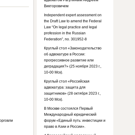
адвокатом Рагулиным Андреем
Викторовичем
Independent expert assessment on
the Draft Law to amend the Federal
Law “On legal practice and legal
profession in the Russian
Federation”, no. 301952-8
Круглый стол «Законодательство
об адвокатуре в России:
прогрессивное развитие или
деградация?» (25 ноября 2023 г.,
10-00 Мск).
Круглый стол «Российская
адвокатура: защита для
защитников» (28 октября 2023 г.,
10-00 Мск).
В Москве состоялся Первый
Международный юридический
орговли
форум «Единый путь: инвестиции и
право в Азии и России».