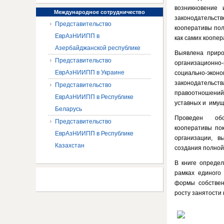
возникновение
Международное
сотрудничество
законодательст
Представительство
кооперативы по
ЕврАзНИИПП в
как самих коопер
Азербайджанской республике
Выявлена приро
Представительство
организационно
ЕврАзНИИПП в Украине
социально-экон
законодательс
Представительство
правоотношений,
ЕврАзНИИПП в Республике
уставных и иму
Беларусь
Проведен обст
Представительство
кооперативы пок
ЕврАзНИИПП в Республике
организации, 
Казахстан
создания полной
В книге определ
рамках единого 
формы собствен
росту занятости 