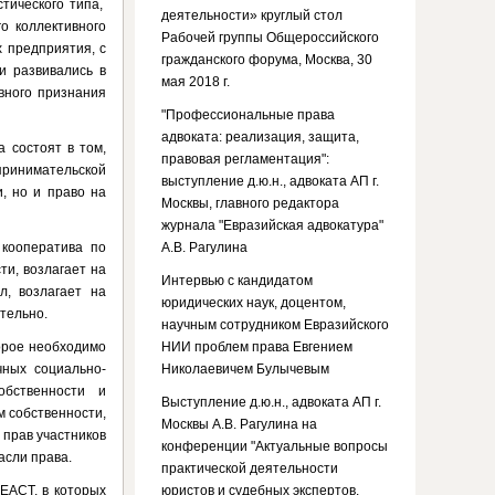
тического типа,
деятельности» круглый стол
о коллективного
Рабочей группы Общероссийского
х предприятия, с
гражданского форума, Москва, 30
и развивались в
мая 2018 г.
вного признания
"Профессиональные права
адвоката: реализация, защита,
 состоят в том,
правовая регламентация":
принимательской
выступление д.ю.н., адвоката АП г.
и, но и право на
Москвы, главного редактора
журнала "Евразийская адвокатура"
 кооператива по
А.В. Рагулина
ти, возлагает на
Интервью с кандидатом
л, возлагает на
юридических наук, доцентом,
тельно.
научным сотрудником Евразийского
орое необходимо
НИИ проблем права Евгением
ных социально-
Николаевичем Булычевым
обственности и
Выступление д.ю.н., адвоката АП г.
м собственности,
Москвы А.В. Рагулина на
прав участников
конференции "Актуальные вопросы
сли права.
практической деятельности
ЕАСТ, в которых
юристов и судебных экспертов.