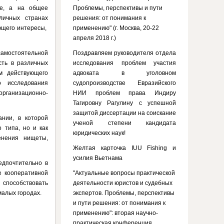
ое, а на общее
Проблемы, перспективы и пути
личных странах
решения: от понимания к
ющего интересы,
применению" (г. Москва, 20-22
апреля 2018 г.)
самостоятельной
Поздравляем руководителя отдела
сть в различных
исследования проблем участия
ем действующего
адвоката в уголовном
о исследования
судопроизводстве Евразийского
организационно-
НИИ проблем права Индиру
Тагировну Рагулину с успешной
защитой диссертации на соискание
нии, в которой
ученой степени кандидата
 типа, но и как
юридических наук!
енения нищеты,
Желтая карточка IUU Fishing и
усилия Вьетнама
едпочтительно в
е кооперативной
"Актуальные вопросы практической
 способствовать
деятельности юристов и судебных
малых городах.
экспертов. Проблемы, перспективы
и пути решения: от понимания к
применению": вторая научно-
практическая конференция