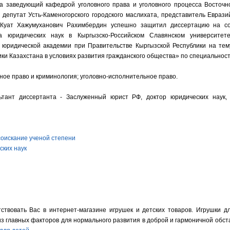
а заведующий кафедрой уголовного права и уголовного процесса Восточно
, депутат Усть-Каменогорского городского маслихата, представитель Еврази
Куат Хажумуханович Рахимбердин успешно защитил диссертацию на со
а юридических наук в Кыргызско-Российском Славянском университет
 юридической академии при Правительстве Кыргызской Республики на тем
ики Казахстана в условиях развития гражданского общества» по специальнос
вное право и криминология; уголовно-исполнительное право.
ьтант диссертанта - Заслуженный юрист РФ, доктор юридических наук,
соискание ученой степени
ских наук
твовать Вас в интернет-магазине игрушек и детских товаров. Игрушки дл
из главных факторов для нормального развития в доброй и гармоничной обст