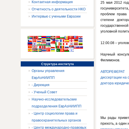
Контактная информация
25 мая 2012 год
госуниверситета
Отчетность о деятельности НКО
проблем права 
Интервью с учеными Евразии
степени доктор
государственной
уголовной полит
12.00.08 – уголо
Научный консул
Филимонов.
Структура
института
Органы управления
АВТОРЕФЕРАТ
диссертации на 
ЕврАзНИИПП
доктора юридиче
- Дирекция
- Ученый Совет
Научно-исследовательские
подразделения ЕврАзНИИПП
- Центр социологии права и
Мы рады приветс
правоохранительных органов
прихоть, а один 
- Центр международно-правовых