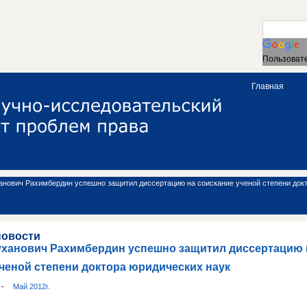
Пользовате
Главная
анович Рахимбердин успешно защитил диссертацию на соискание ученой степени док
новости
уханович Рахимбердин успешно защитил диссертацию 
ченой степени доктора юридических наук
и
-
Май 2012г.