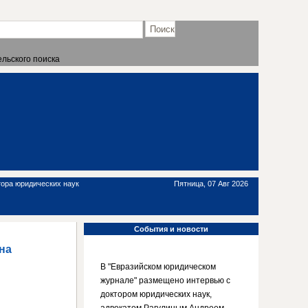
льского поиска
тора юридических наук
Пятница, 07 Авг 2026
События
и новости
на
В "Евразийском юридическом
журнале" размещено интервью с
доктором юридических наук,