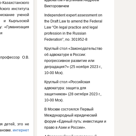
адвокатом Рагулиным Андреем
-Казахстанского
Викторовичем
йского института
искание ученой
Independent expert assessment on
е и Кыргызской
the Draft Law to amend the Federal
у: «Гуманизация
Law “On legal practice and legal
ти
profession in the Russian
Federation”, no. 301952-8
Круглый стол «Законодательство
об адвокатуре в России:
 профессор О.В.
прогрессивное развитие или
деградация?» (25 ноября 2023 г.,
10-00 Мск).
Круглый стол «Российская
адвокатура: защита для
защитников» (28 октября 2023 г.,
10-00 Мск).
В Москве состоялся Первый
Международный юридический
форум «Единый путь: инвестиции и
я детей, это не
право в Азии и России».
ановке.
интернет