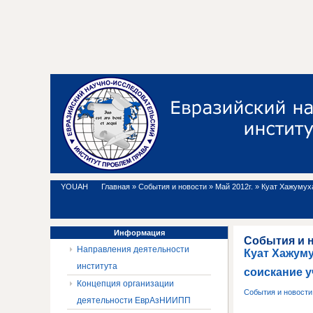
YOUAH
Главная
»
События и новости
»
Май 2012г.
»
Куат Хажумух
Информация
События и 
Направления деятельности
Куат Хажум
института
соискание у
Концепция организации
События и новост
деятельности ЕврАзНИИПП