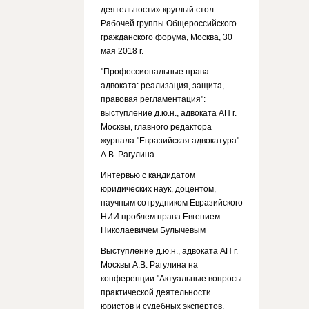
деятельности» круглый стол
Рабочей группы Общероссийского
гражданского форума, Москва, 30
мая 2018 г.
"Профессиональные права
адвоката: реализация, защита,
правовая регламентация":
выступление д.ю.н., адвоката АП г.
Москвы, главного редактора
журнала "Евразийская адвокатура"
А.В. Рагулина
Интервью с кандидатом
юридических наук, доцентом,
научным сотрудником Евразийского
НИИ проблем права Евгением
Николаевичем Булычевым
Выступление д.ю.н., адвоката АП г.
Москвы А.В. Рагулина на
конференции "Актуальные вопросы
практической деятельности
юристов и судебных экспертов.