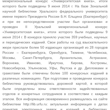
межрегиональный конкурс «Университетская книга», итоги
которого были подведены 9 июня 2014 г. На базе Зональной
научной библиотеки Уральского федерального университета
имени первого Президента России Б.Н. Ельцина (Екатеринбург)
и при ее непосредственном участии был организован и
проведен II Уральский межрегиональный конкурс
«Университетская книга», итоги которого были подведены 9
июня 2014 г. В конкурсе приняло участие 359 учебных, научных
и периодических изданий. Свои работы на суд взыскательного
жюри прислали более 50 издающих организаций из 28 городов
России – Екатеринбурга, Оренбурга, Тюмени, Челябинска,
Москвы, Санкт-Петербурга, Архангельска, Астрахани,
Воронежа, Иваново, Иркутска, Кирова, Костромы,
Новосибирска, Ульяновска, Уфы, Якутска и др. Дипломами и
грамотами были отмечены более 100 конкурсных изданий в
различных номинациях. При подготовке и проведении конкурса
библиотека руководствовалась дорожной картой, в которой
были определены зоны ответственности задействованных
отделов и конкретных сотрудников в соответствии с каждым
этапом. Вся информация своевременно размещалась на сайте
библиотеки http://lib.urfu.ru: актуальная информация о датах
принятия электронных заявок и изданий в библиотеку,