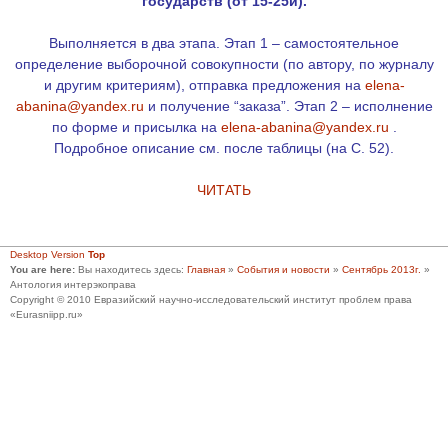
государств (от 15-25и).
Выполняется в два этапа. Этап 1 – самостоятельное
определение выборочной совокупности (по автору, по журналу
и другим критериям), отправка предложения на
elena-
abanina@yandex.ru
и получение “заказа”. Этап 2 – исполнение
по форме и присылка на
elena-abanina@yandex.ru
.
Подробное описание см. после таблицы (на С. 52).
ЧИТАТЬ
Desktop Version
Top
You are here:
Вы находитесь здесь:
Главная
»
События и новости
»
Сентябрь 2013г.
»
Антология интерэкоправа
Copyright © 2010 Евразийский научно-исследовательский институт проблем права
«Eurasniipp.ru»