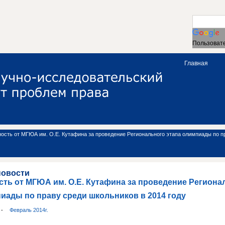
Пользовате
Главная
ость от МГЮА им. О.Е. Кутафина за проведение Регионального этапа олимпиады по пр
новости
ть от МГЮА им. О.Е. Кутафина за проведение Региона
иады по праву среди школьников в 2014 году
и
-
Февраль 2014г.