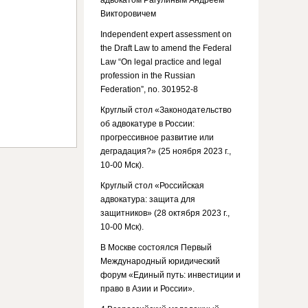
адвокатом Рагулиным Андреем
Викторовичем
Independent expert assessment on
the Draft Law to amend the Federal
Law “On legal practice and legal
profession in the Russian
Federation”, no. 301952-8
Круглый стол «Законодательство
об адвокатуре в России:
прогрессивное развитие или
деградация?» (25 ноября 2023 г.,
10-00 Мск).
Круглый стол «Российская
адвокатура: защита для
защитников» (28 октября 2023 г.,
10-00 Мск).
В Москве состоялся Первый
Международный юридический
форум «Единый путь: инвестиции и
право в Азии и России».