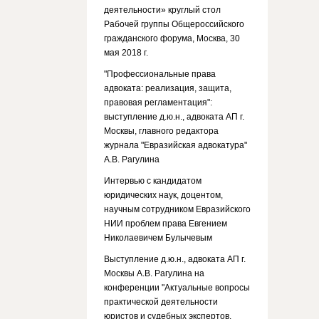
деятельности» круглый стол
Рабочей группы Общероссийского
гражданского форума, Москва, 30
мая 2018 г.
"Профессиональные права
адвоката: реализация, защита,
правовая регламентация":
выступление д.ю.н., адвоката АП г.
Москвы, главного редактора
журнала "Евразийская адвокатура"
А.В. Рагулина
Интервью с кандидатом
юридических наук, доцентом,
научным сотрудником Евразийского
НИИ проблем права Евгением
Николаевичем Булычевым
Выступление д.ю.н., адвоката АП г.
Москвы А.В. Рагулина на
конференции "Актуальные вопросы
практической деятельности
юристов и судебных экспертов.