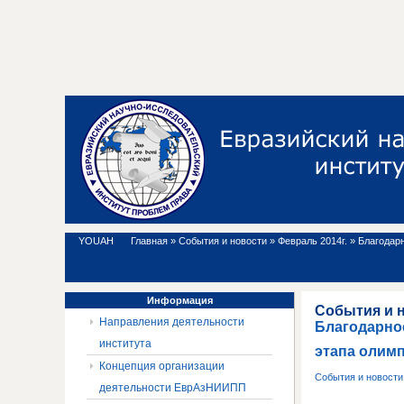
YOUAH
Главная
»
События и новости
»
Февраль 2014г.
»
Благодарн
Информация
События и 
Направления деятельности
Благодарнос
института
этапа олимп
Концепция организации
События и новост
деятельности ЕврАзНИИПП