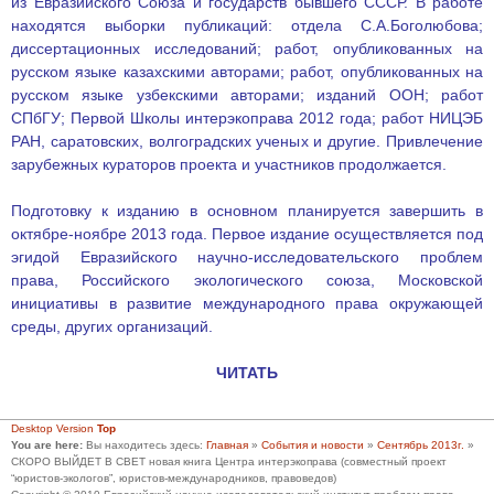
из Евразийского Союза и государств бывшего СССР. В работе
находятся выборки публикаций: отдела С.А.Боголюбова;
диссертационных исследований; работ, опубликованных на
русском языке казахскими авторами; работ, опубликованных на
русском языке узбекскими авторами; изданий ООН; работ
СПбГУ; Первой Школы интерэкоправа 2012 года; работ НИЦЭБ
РАН, саратовских, волгоградских ученых и другие. Привлечение
зарубежных кураторов проекта и участников продолжается.
Подготовку к изданию в основном планируется завершить в
октябре-ноябре 2013 года. Первое издание осуществляется под
эгидой Евразийского научно-исследовательского проблем
права, Российского экологического союза, Московской
инициативы в развитие международного права окружающей
среды, других организаций.
ЧИТАТЬ
Desktop Version
Top
You are here:
Вы находитесь здесь:
Главная
»
События и новости
»
Сентябрь 2013г.
»
СКОРО ВЫЙДЕТ В СВЕТ новая книга Центра интерэкоправа (совместный проект
“юристов-экологов”, юристов-международников, правоведов)