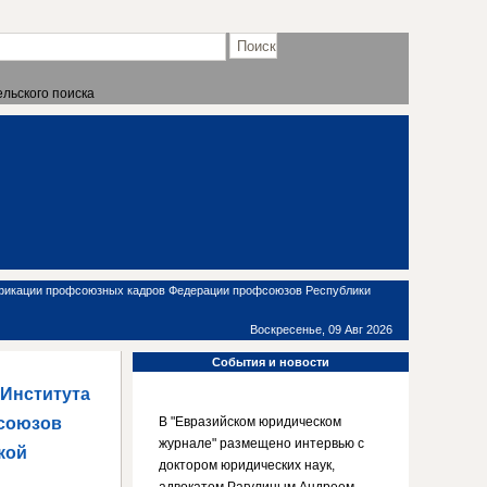
льского поиска
лификации профсоюзных кадров Федерации профсоюзов Республики
Воскресенье, 09 Авг 2026
События
и новости
 Института
союзов
В "Евразийском юридическом
журнале" размещено интервью с
кой
доктором юридических наук,