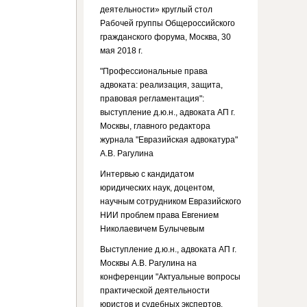
деятельности» круглый стол
Рабочей группы Общероссийского
гражданского форума, Москва, 30
мая 2018 г.
"Профессиональные права
адвоката: реализация, защита,
правовая регламентация":
выступление д.ю.н., адвоката АП г.
Москвы, главного редактора
журнала "Евразийская адвокатура"
А.В. Рагулина
Интервью с кандидатом
юридических наук, доцентом,
научным сотрудником Евразийского
НИИ проблем права Евгением
Николаевичем Булычевым
Выступление д.ю.н., адвоката АП г.
Москвы А.В. Рагулина на
конференции "Актуальные вопросы
практической деятельности
юристов и судебных экспертов.