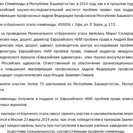
ап Олимпиады в Республике Башкортостан, в 2014 году, как и в прошлом год
зийский научно-исследовательский институт проблем права» при подд
ификации профсоюзных кадров Федерации профсоюзов Республики Башкорто
 отборочного этапа олимпиады: 450059, г. Уфа, ул. Р. Зорге, д. 17/1.
 за проведение Регионального отборочного этапа являлись Марат Селиро
еских наук, доцент, директор Евразийского НИИ проблем права и Андрей Ви
ических наук, доцент, адвокат, руководитель центра исследования пробле
двокатуры Евразийского НИИ проблем права, главный редактор междуна
ридического журнала «Евразийская адвокатура», член Научно-консультативно
 Российских адвокатов. Ответственный за обеспечение организационны
ута повышения квалификации профсоюзных кадров Федерации профсою
андидат социологических наук Ильдар Закиевич Гимаев.
иняли участие более 70 школьников из Республики Башкортостан, Респуб
ти.
олимпиады получили в подарок от Евразийского НИИ проблем права компл
учных журналов.
 призеры отборочного этапа смогут принять участие
в заключительном этап
ся в Москве 23 марта 2014 года
, при этом, победителям и призерам Заклю
дут предоставлены льготы при поступлении в высшие учебные заведения н
подготовки (специальности), соответствующие
профилю олимпиады.