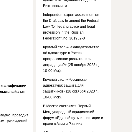
адвокатом Рагулиным Андреем
Викторовичем
Independent expert assessment on
the Draft Law to amend the Federal
Law “On legal practice and legal
profession in the Russian
Federation”, no. 301952-8
Круглый стол «Законодательство
об адвокатуре в России:
прогрессивное развитие или
деградация?» (25 ноября 2023 г.,
10-00 Мск).
Круглый стол «Российская
адвокатура: защита для
 квалификации
защитников» (28 октября 2023 г.,
ональный этап
10-00 Мск).
В Москве состоялся Первый
Международный юридический
егодно проводит
форум «Единый путь: инвестиции и
ых учреждений,
право в Азии и России».