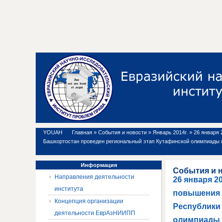
YOUAH
Главная
»
События и новости
»
Январь 2014г.
»
26 января
Башкортостан проведен региональный этап Кутафинской олимпиады 
Информация
События и 
Направления деятельности
26 января 2
института
повышения 
Концепция организации
Республики
деятельности ЕврАзНИИПП
олимпиады 