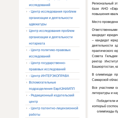
Региональный эт
исследований
базе АНО «Евра
- Центр исследования проблем
повышения квал
организации и деятельности
Место проведения
адвокатуры
Ответственными
Центр исследования проблем
кандидат юридич
организации и деятельности
– кандидат юрид
нотариата
деятельности а
- Центр политико-правовых
практического ю
Совета Гильдии
исследований
ректор Инстит
- Центр государственно-
Башкортостан, к
правовых исследований
В олимпиаде пр
- Центр ИНТЕРЭКОПРАВА
Самарской облас
Вспомогательные
Все участники 
подразделения ЕврАЗНИИПП
литературы и на
- Редакционный издательский
Победители и
центр
который состоит
- Центр патентно-лицензионной
олимпиады бу
работы