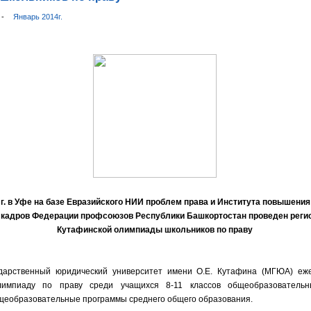
и
-
Январь 2014г.
 г. в Уфе на базе Евразийского НИИ проблем права и
Института повы
шения
кадров Федерации профсоюзов Республики Башкортостан проведен реги
Кутафинской олимпиады школьников по праву
ударственный юридический университет имени О.Е. Кутафина (МГЮА) еж
лимпиаду по праву среди учащихся 8-11 классов общеобразовательн
щеобразовательные программы среднего общего образования.