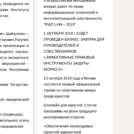
4 Всероссийский молодежный
у, проводился на
конкурс работ по праву
ержке Института
информационных технологий и
стан.
интеллектуальной собственности
"IP&IT LAW – 2019"
1 ОКТЯБРЯ 2018 г. БУДЕТ
вич Шайхуллин –
ПРОВЕДЕН БИЗНЕС-ЗАВТРАК ДЛЯ
кторович Рагулин
РУКОВОДИТЕЛЕЙ И
м организации и
СОБСТВЕННИКОВ
родного научно-
«ЭФФЕКТИВНЫЕ ПРАВОВЫЕ
го и экспертного
ИНСТРУМЕНТЫ ЗАЩИТЫ
х мероприятий -
БИЗНЕСА»
зов Республики
13 октября 2018 года в Москве
состоится первый официальный
лики Татарстан,
турнир по спортивному кикеру
среди юристов
ект юридической
Блокчейн для юристов: 5 поток
программы на фоне грядущего
е Олимпиады,
регулирования отрасли
чительного этапа
«Обеспечение необходимых
а направления
гарантий адвокатской