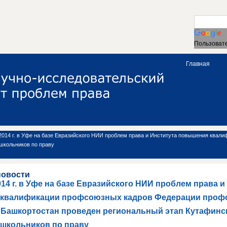
Пользовате
Главная
 2014 г. в Уфе на базе Евразийского НИИ проблем права и Института повышения ква
школьников по праву
новости
014 г. в Уфе на базе Евразийского НИИ проблем права и
квалификации профсоюзных кадров Федерации проф
 Башкортостан проведен региональный этап Кутафинс
школьников по праву