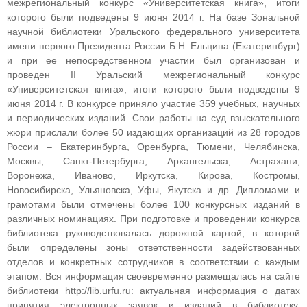
межрегиональный конкурс «Университетская книга», итоги
которого были подведены 9 июня 2014 г. На базе Зональной
научной библиотеки Уральского федерального университета
имени первого Президента России Б.Н. Ельцина (Екатеринбург)
и при ее непосредственном участии был организован и
проведен II Уральский межрегиональный конкурс
«Университетская книга», итоги которого были подведены 9
июня 2014 г. В конкурсе приняло участие 359 учебных, научных
и периодических изданий. Свои работы на суд взыскательного
жюри прислали более 50 издающих организаций из 28 городов
России – Екатеринбурга, Оренбурга, Тюмени, Челябинска,
Москвы, Санкт-Петербурга, Архангельска, Астрахани,
Воронежа, Иваново, Иркутска, Кирова, Костромы,
Новосибирска, Ульяновска, Уфы, Якутска и др. Дипломами и
грамотами были отмечены более 100 конкурсных изданий в
различных номинациях. При подготовке и проведении конкурса
библиотека руководствовалась дорожной картой, в которой
были определены зоны ответственности задействованных
отделов и конкретных сотрудников в соответствии с каждым
этапом. Вся информация своевременно размещалась на сайте
библиотеки http://lib.urfu.ru: актуальная информация о датах
принятия электронных заявок и изданий в библиотеку,