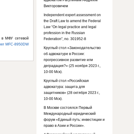
адвокатом Рагулиным Андреем
Викторовичем
Independent expert assessment on
the Draft Law to amend the Federal
Law “On legal practice and legal
profession in the Russian
й в МФУ сетевой
Federation”, no. 301952-8
her MFC-8950DW
Круглый стол «Законодательство
об адвокатуре в России:
прогрессивное развитие или
деградация?» (25 ноября 2023 г.,
10-00 Мск).
Круглый стол «Российская
адвокатура: защита для
защитников» (28 октября 2023 г.,
10-00 Мск).
В Москве состоялся Первый
Международный юридический
форум «Единый путь: инвестиции и
право в Азии и России».