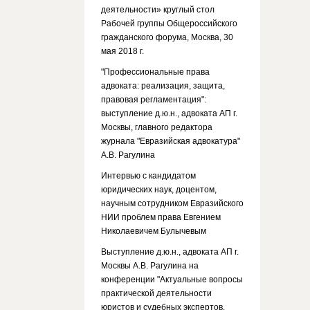
деятельности» круглый стол
Рабочей группы Общероссийского
гражданского форума, Москва, 30
мая 2018 г.
"Профессиональные права
адвоката: реализация, защита,
правовая регламентация":
выступление д.ю.н., адвоката АП г.
Москвы, главного редактора
журнала "Евразийская адвокатура"
А.В. Рагулина
Интервью с кандидатом
юридических наук, доцентом,
научным сотрудником Евразийского
НИИ проблем права Евгением
Николаевичем Булычевым
Выступление д.ю.н., адвоката АП г.
Москвы А.В. Рагулина на
конференции "Актуальные вопросы
практической деятельности
юристов и судебных экспертов.