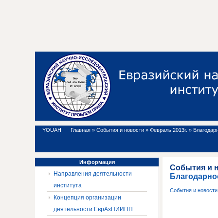
YOUAH
Главная
»
События и новости
»
Февраль 2013г.
»
Благодар
Информация
События и 
Направления деятельности
Благодарно
института
События и новост
Концепция организации
деятельности ЕврАзНИИПП