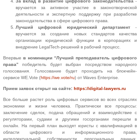
За вклад в развитие цифрового законодательства
-
вручается за активное участие в законотворческой
деятельности и экспертную поддержку при разработке
законодательства в сфере цифрового права.
Лучший цифровой юридический департамент
-
вручается за создание новых стандартов качества
организации юридической функции в корпорациях и
внедрение LegalTech-решений в рабочий процесс.
Впервые
в номинации “Лучший преподаватель цифрового
права”
победитель будет выбран посредством народного
голосования. Голосование будет проходить на блокчейн-
сервисе WE.Vote (
https://we.vote/ru
) от Waves Enterprise.
Прием заявок открыт на сайте:
https://digital-lawyers.ru
Все больше растет роль цифровых сервисов во всех отраслях
экономики и жизни человека. Практически все процессы:
заключение сделок, подача обращений и взаимодействие с
регуляторами, судами и другими госорганами перешли в
онлайн. На первый план выходят юристы с квалификацией в
области цифрового и информационного права,
интеллектуальной собственности, персональных данных,