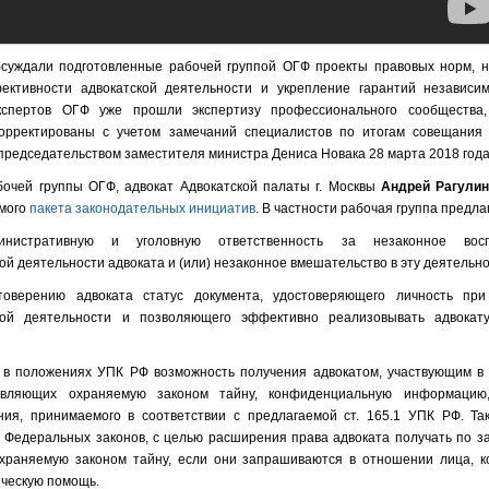
суждали подготовленные рабочей группой ОГФ проекты правовых норм, 
ктивности адвокатской деятельности и укрепление гарантий независим
кспертов ОГФ уже прошли экспертизу профессионального сообщества
орректированы с учетом замечаний специалистов по итогам совещания
председательством заместителя министра Дениса Новака 28 марта 2018 года
очей группы ОГФ, адвокат Адвокатской палаты г. Москвы
Андрей Рагули
емого
пакета законодательных инициатив
. В частности рабочая группа предла
нистративную и уголовную ответственность за незаконное воспр
й деятельности адвоката и (или) незаконное вмешательство в эту деятельно
товерению адвоката статус документа, удостоверяющего личность при
ной деятельности и позволяющего эффективно реализовывать адвокат
 в положениях УПК РФ возможность получения адвокатом, участвующим в 
тавляющих охраняемую законом тайну, конфиденциальную информацию
ния, принимаемого в соответствии с предлагаемой ст. 165.1 УПК РФ. Т
 Федеральных законов, с целью расширения права адвоката получать по за
храняемую законом тайну, если они запрашиваются в отношении лица, к
ческую помощь.