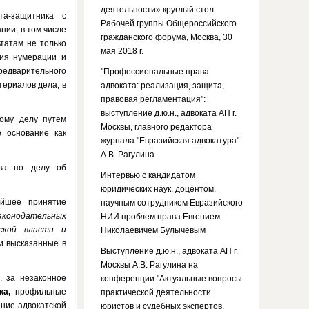
деятельности» круглый стол
та-защитника с
Рабочей группы Общероссийского
нии, в том числе
гражданского форума, Москва, 30
татам не только
мая 2018 г.
ния нумерации и
едварительного
"Профессиональные права
ериалов дела, в
адвоката: реализация, защита,
правовая регламентация":
выступление д.ю.н., адвоката АП г.
ному делу путем
Москвы, главного редактора
 основание как
журнала "Евразийская адвокатура"
;
А.В. Рагулина
тва по делу об
Интервью с кандидатом
юридических наук, доцентом,
ейшее принятие
научным сотрудником Евразийского
законодательных
НИИ проблем права Евгением
ской власти и
Николаевичем Булычевым
и высказанные в
Выступление д.ю.н., адвоката АП г.
Москвы А.В. Рагулина на
, за незаконное
конференции "Актуальные вопросы
ка,
профильные
практической деятельности
ание адвокатской
юристов и судебных экспертов.