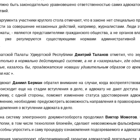
лжно быть законодательно уравновешено ответственностью самих адвокато
твий.
аргумента участники круглого стола отмечают, что в законе нет специально 
сти за совершение незаконных действий, например, журналистами. Люди э
вокаты, - являются представителями гражданского общества, а не органов вл
ия уже регулируются существующими нормами административной 
.
катской Палаты Удмуртской Республики
Дмитрий Таланов
отметил, что з
«только в нормально действующей системе, а не в «зазеркалье», где одно
бые,
казалось бы, проадвокатские новации удивительным образом со вр
в нас
».
двокат
Даниил Берман
обратил внимание на случаи, когда воспрепятствов
оисходит еще на стадии вступления в дело, и адвокату не дают доступа 
лему, с одной стороны, поможет изменение статуса удостоверения адвока
 мнению, необходимо предусмотреть возможность направления в правоохран
домления о вступлении адвоката в дело.
на систему электронного документооборота продолжил
Виктор Момотов
.
огии, в том числе технология блокчейн, сделают невозможным фальсифик
особны упростить и саму процедуру ознакомления подозреваемого и адвоката
дения законопроект, обеспечивающий гарантии адвокатской деятельности, 