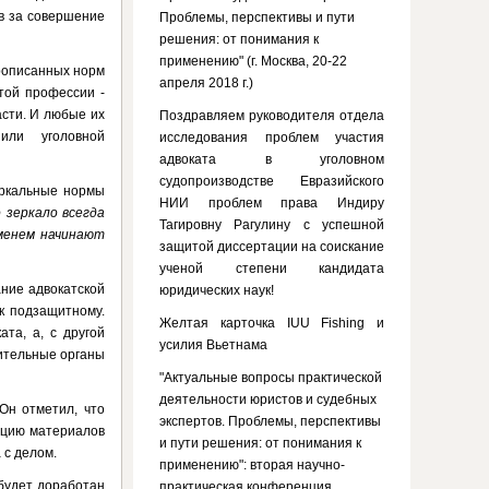
в за совершение
Проблемы, перспективы и пути
решения: от понимания к
применению" (г. Москва, 20-22
прописанных норм
апреля 2018 г.)
той профессии -
асти. И любые их
Поздравляем руководителя отдела
или уголовной
исследования проблем участия
адвоката в уголовном
судопроизводстве Евразийского
еркальные нормы
НИИ проблем права Индиру
 зеркало всегда
Тагировну Рагулину с успешной
еменем начинают
защитой диссертации на соискание
ученой степени кандидата
ание адвокатской
юридических наук!
к подзащитному.
Желтая карточка IUU Fishing и
та, а, с другой
усилия Вьетнама
ительные органы
"Актуальные вопросы практической
деятельности юристов и судебных
 Он отметил, что
экспертов. Проблемы, перспективы
ацию материалов
и пути решения: от понимания к
 с делом.
применению": вторая научно-
будет доработан
практическая конференция