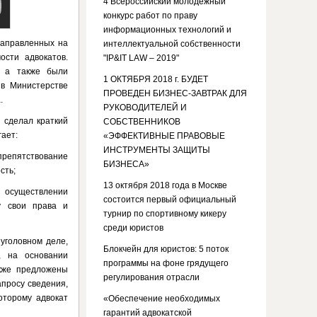
4 Всероссийский молодежный
конкурс работ по праву
информационных технологий и
направленных на
интеллектуальной собственности
ости адвокатов.
"IP&IT LAW – 2019"
, а также были
1 ОКТЯБРЯ 2018 г. БУДЕТ
 в Министерстве
ПРОВЕДЕН БИЗНЕС-ЗАВТРАК ДЛЯ
.
РУКОВОДИТЕЛЕЙ И
н
сделал краткий
СОБСТВЕННИКОВ
гает:
«ЭФФЕКТИВНЫЕ ПРАВОВЫЕ
ИНСТРУМЕНТЫ ЗАЩИТЫ
епятствование
БИЗНЕСА»
сть;
13 октября 2018 года в Москве
 осуществлении
состоится первый официальный
у свои права и
турнир по спортивному кикеру
среди юристов
уголовном деле,
Блокчейн для юристов: 5 поток
, на основании
программы на фоне грядущего
акже предложены
регулирования отрасли
просу сведения,
оторому адвокат
«Обеспечение необходимых
гарантий адвокатской