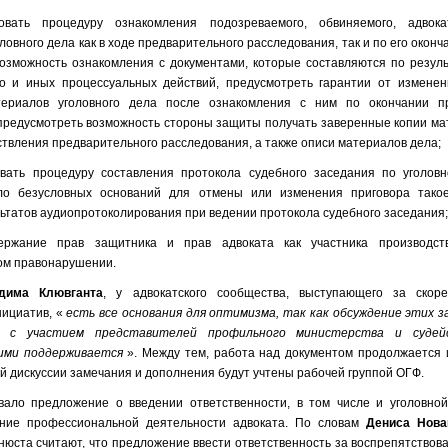
овать процедуру ознакомления подозреваемого, обвиняемого, адвока
овного дела как в ходе предварительного расследования, так и по его оконча
озможность ознакомления с документами, которые составляются по резуль
но и иных процессуальных действий, предусмотреть гарантии от измене
ериалов уголовного дела после ознакомления с ним по окончании пр
предусмотреть возможность стороны защиты получать заверенные копии мат
ествления предварительного расследования, а также описи материалов дела;
овать процедуру составления протокола судебного заседания по уголов
ло безусловных оснований для отмены или изменения приговора такое
льтатов аудиопротоколирования при ведении протокола судебного заседания
держание прав защитника и прав адвоката как участника производс
ом правонарушении.
дима Клювганта
, у адвокатского сообщества, выступающего за скор
нициатив, «
есть все основания для оптимизма, так как обсуждение этих 
 с участием представителей профильного министерства и судей
 ими поддерживается
». Между тем, работа над документом продолжается 
й дискуссии замечания и дополнения будут учтены рабочей группой ОГФ.
вало предложение о введении ответственности, в том числе и уголовной
ание профессиональной деятельности адвоката. По словам
Дениса Нова
юста считают, что предложение ввести ответственность за воспрепятствов