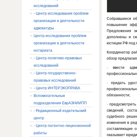
исследований
- Центр исследования проблем
Собравшиеся об
организации и деятельности
повышение эффе
адвокатуры
Предложения э
Центр исследования проблем
дополнены и ск
организации и деятельности
юстиции РФ под 
нотариата
Координатор раб
- Центр политико-правовых
обзор предлага
исследований
· ввести адми
- Центр государственно-
профессионально
правовых исследований
· придать удос
- Центр ИНТЕРЭКОПРАВА
профессиональ
обязанности;
Вспомогательные
подразделения ЕврАЗНИИПП
· предусмотреть
сведений, сос
- Редакционный издательский
судебного реше
центр
изменения в ряд
- Центр патентно-лицензионной
составляющие о
работы
оказывает юриди