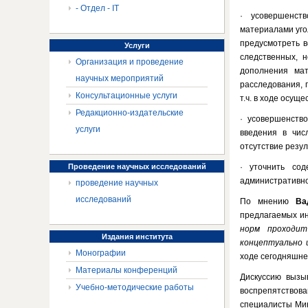
- Отдел - IT
· усовершенств
материалами угол
предусмотреть в
Услуги
следственных, 
Организация и проведение
дополнения мат
научных мероприятий
расследования, 
Консультационные услуги
т.ч. в ходе осущ
Редакционно-издательские
· усовершенств
услуги
введения в чис
отсутствие резу
Проведение
научных исследований
· уточнить со
административн
проведение научных
исследований
По мнению
Ва
предлагаемых и
норм проходит
Издания
института
концептуально
Монографии
ходе сегодняшне
Материалы конференций
Дискуссию вызы
Учебно-методические работы
воспрепятствов
специалисты Мин