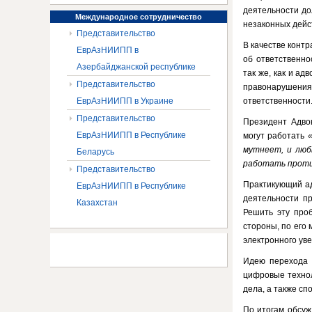
деятельности до
Международное
сотрудничество
незаконных дейс
Представительство
В качестве контр
ЕврАзНИИПП в
об ответственно
Азербайджанской республике
так же, как и ад
Представительство
правонарушен
ЕврАзНИИПП в Украине
ответственности
Представительство
Президент Адво
ЕврАзНИИПП в Республике
могут работать
мутнеет, и лю
Беларусь
работать проти
Представительство
Практикующий а
ЕврАзНИИПП в Республике
деятельности пр
Казахстан
Решить эту проб
стороны, по его
электронного уве
Идею перехода 
цифровые технол
дела, а также сп
По итогам обсуж