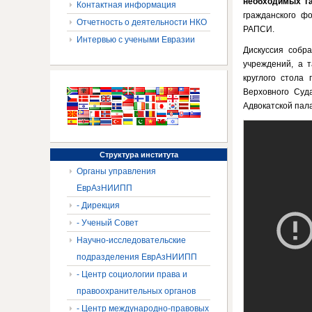
необходимых г
Контактная информация
гражданского ф
Отчетность о деятельности НКО
РАПСИ.
Интервью с учеными Евразии
Дискуссия собра
учреждений, а т
круглого стола
Верховного Су
Адвокатской пал
Структура
института
Органы управления
ЕврАзНИИПП
- Дирекция
- Ученый Совет
Научно-исследовательские
подразделения ЕврАзНИИПП
- Центр социологии права и
правоохранительных органов
- Центр международно-правовых