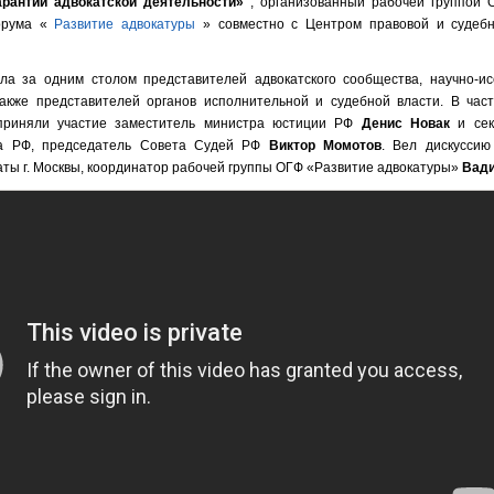
арантий адвокатской деятельности»
, организованный рабочей группой 
орума «
Развитие адвокатуры
» совместно с Центром правовой и судеб
ла за одним столом представителей адвокатского сообщества, научно-ис
акже представителей органов исполнительной и судебной власти. В част
 приняли участие заместитель министра юстиции РФ
Денис Новак
и сек
да РФ, председатель Совета Судей РФ
Виктор Момотов
. Вел дискуссию
аты г. Москвы, координатор рабочей группы ОГФ «Развитие адвокатуры»
Вади