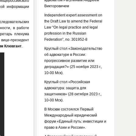
адвокатом Рагулиным Андреем
Общероссийского
Викторовичем
ной информации
Independent expert assessment on
the Draft Law to amend the Federal
следовательских
Law “On legal practice and legal
ности, в работе
profession in the Russian
ретарь пленума
Federation”, no. 301952-8
 вице-президент
м Клювгант
.
Круглый стол «Законодательство
об адвокатуре в России:
прогрессивное развитие или
деградация?» (25 ноября 2023 г.,
10-00 Мск).
Круглый стол «Российская
адвокатура: защита для
защитников» (28 октября 2023 г.,
10-00 Мск).
В Москве состоялся Первый
Международный юридический
форум «Единый путь: инвестиции и
право в Азии и России».