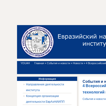
YOUAH
Главная
»
События и новости
»
Новости
»
4 Всероссийский
Информация
События и 
Направления деятельности
4 Всеросси
института
технологий 
Концепция организации
События и новост
деятельности ЕврАзНИИПП