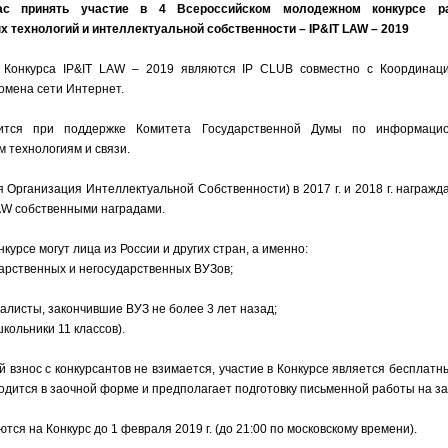
ас принять участие в 4 Всероссийском молодежном конкурсе р
 технологий и интеллектуальной собственности – IP&IT LAW – 2019
 Конкурса IP&IT LAW – 2019 являются IP CLUB совместно с Координац
омена сети Интернет.
дится при поддержке Комитета Государственной Думы по информацио
технологиям и связи.
 Организация Интеллектуальной Собственности) в 2017 г. и 2018 г. награж
LAW собственными наградами.
нкурсе могут лица из России и других стран, а именно:
дарственных и негосударственных ВУЗов;
алисты, закончившие ВУЗ не более 3 лет назад;
кольники 11 классов).
 взнос с конкурсантов не взимается, участие в Конкурсе является бесплатны
одится в заочной форме и предполагает подготовку письменной работы на за
ся на Конкурс до 1 февраля 2019 г. (до 21:00 по московскому времени).