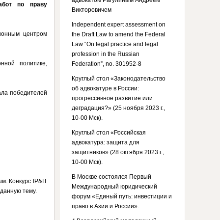
адвокатом Рагулиным Андреем
абот по праву
Викторовичем
Independent expert assessment on
ионным центром
the Draft Law to amend the Federal
Law “On legal practice and legal
profession in the Russian
нной политике,
Federation”, no. 301952-8
Круглый стол «Законодательство
об адвокатуре в России:
дала победителей
прогрессивное развитие или
деградация?» (25 ноября 2023 г.,
10-00 Мск).
Круглый стол «Российская
адвокатура: защита для
защитников» (28 октября 2023 г.,
10-00 Мск).
В Москве состоялся Первый
м. Конкурс IP&IT
Международный юридический
данную тему.
форум «Единый путь: инвестиции и
право в Азии и России».