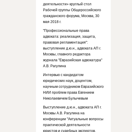
деятельности» круглый стол
Рабочей группы Общероссийского
гражданского форума, Москва, 30
мая 2018 г.
"Профессиональные права
адвоката: реализация, защита,
правовая регламентация":
выступление д.ю.н., адвоката АП г.
Москвы, главного редактора
журнала "Евразийская адвокатура"
А.В. Рагулина
Интервью с кандидатом
юридических наук, доцентом,
научным сотрудником Евразийского
НИИ проблем права Евгением
Николаевичем Булычевым
Выступление д.ю.н., адвоката АП г.
Москвы А.В. Рагулина на
конференции "Актуальные вопросы
практической деятельности
юристов и судебных экспертов.