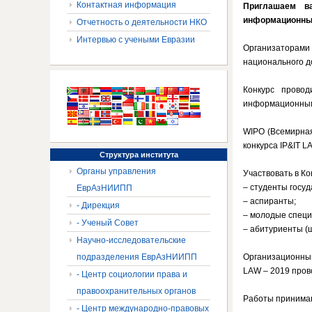
Контактная информация
Приглашаем в
информационных
Отчетность о деятельности НКО
Интервью с учеными Евразии
Организаторами
национального д
Конкурс прово
информационным 
WIPO (Всемирная
конкурса IP&IT 
Структура
института
Органы управления
Участвовать в Ко
– студенты госу
ЕврАзНИИПП
– аспиранты;
- Дирекция
– молодые специ
- Ученый Совет
– абитуриенты (ш
Научно-исследовательские
подразделения ЕврАзНИИПП
Организационный
LAW – 2019 пров
- Центр социологии права и
правоохранительных органов
Работы принимают
- Центр международно-правовых