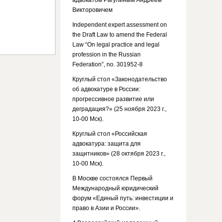
адвокатом Рагулиным Андреем
Викторовичем
Independent expert assessment on
the Draft Law to amend the Federal
Law “On legal practice and legal
profession in the Russian
Federation”, no. 301952-8
Круглый стол «Законодательство
об адвокатуре в России:
прогрессивное развитие или
деградация?» (25 ноября 2023 г.,
10-00 Мск).
Круглый стол «Российская
адвокатура: защита для
защитников» (28 октября 2023 г.,
10-00 Мск).
В Москве состоялся Первый
Международный юридический
форум «Единый путь: инвестиции и
право в Азии и России».