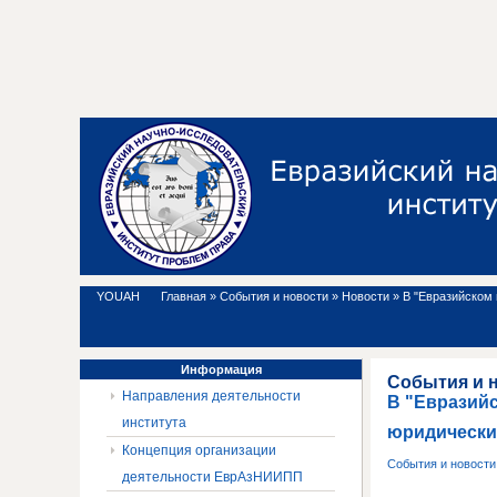
YOUAH
Главная
»
События и новости
»
Новости
»
В "Евразийском
Информация
События и 
Направления деятельности
В "Евразий
института
юридически
Концепция организации
События и новост
деятельности ЕврАзНИИПП