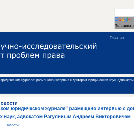
Пользовате
Главная
 юридическом журнале" размещено интервью с доктором юридических наук, адвокато
новости
ском юридическом журнале" размещено интервью с до
х наук, адвокатом Рагулиным Андреем Викторовичем
и
-
Новости