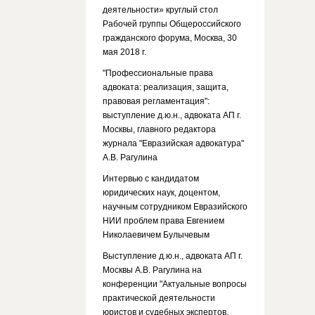
деятельности» круглый стол
Рабочей группы Общероссийского
гражданского форума, Москва, 30
мая 2018 г.
"Профессиональные права
адвоката: реализация, защита,
правовая регламентация":
выступление д.ю.н., адвоката АП г.
Москвы, главного редактора
журнала "Евразийская адвокатура"
А.В. Рагулина
Интервью с кандидатом
юридических наук, доцентом,
научным сотрудником Евразийского
НИИ проблем права Евгением
Николаевичем Булычевым
Выступление д.ю.н., адвоката АП г.
Москвы А.В. Рагулина на
конференции "Актуальные вопросы
практической деятельности
юристов и судебных экспертов.