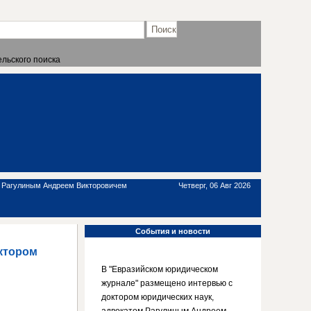
льского поиска
м Рагулиным Андреем Викторовичем
Четверг, 06 Авг 2026
События
и новости
ктором
В "Евразийском юридическом
журнале" размещено интервью с
доктором юридических наук,