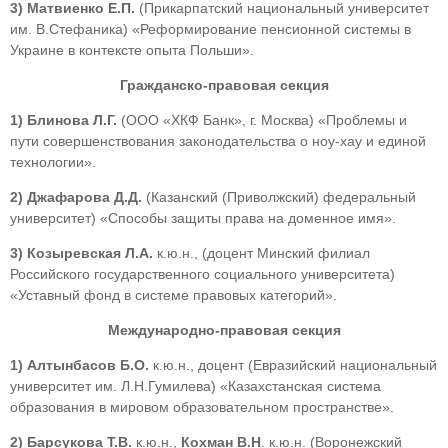
3)
Матвиенко Е.П.
(Прикарпатский национальный университет
им. В.Стефаника) «Реформирование пенсионной системы в
Украине в контексте опыта Польши».
Гражданско-правовая секция
1) Блинова Л.Г.
(ООО «ХКФ Банк», г. Москва) «Проблемы и
пути совершенствования законодательства о ноу-хау и единой
технологии».
2)
Джафарова Д.Д.
(Казанский (Приволжский) федеральный
университет) «Способы защиты права на доменное имя».
3)
Козыревская Л.А.
к.ю.н., (доцент Минский филиал
Российского государственного социального университета)
«Уставный фонд в системе правовых категорий».
Международно-правовая секция
1)
Алтынбасов Б.О.
к.ю.н., доцент (Евразийский национальный
университет им. Л.Н.Гумилева) «Казахстанская система
образования в мировом образовательном пространстве».
2)
Барсукова Т.В.
к.ю.н.,
Кохман В.Н
. к.ю.н. (Воронежский