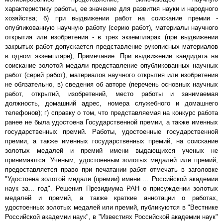
характеристику работы, ее значение для развития науки и народного
хозяйства; б) при выдвижении работ на соискание премии -
опубликованную научную работу (серию работ), материалы научного
открытия или изобретения - в трех экземплярах (при выдвижении
закрытых работ допускается представление рукописных материалов
в одном экземпляре); Примечание: При выдвижении кандидата на
соискание золотой медали представление опубликованных научных
работ (серий работ), материалов научного открытия или изобретения
не обязательно, в) сведения об авторе (перечень основных научных
работ, открытий, изобретений, место работы и занимаемая
должность, домашний адрес, номера служебного и домашнего
телефонов); г) справку о том, что представляемая на конкурс работа
ранее не была удостоена Государственной премии, а также именных
государственных премий. Работы, удостоенные государственной
премии, а также именных государственных премий, на соискание
золотых медалей и премий имени выдающихся ученых не
принимаются. Ученым, удостоенным золотых медалей или премий,
предоставляется право при печатании работ отмечать в заголовке
"Удостоена золотой медали (премии) имени ... Российской академии
наук за... год". Решения Президиума РАН о присуждении золотых
медалей и премий, а также краткие аннотации о работах,
удостоенных золотых медалей или премий, публикуются в "Вестнике
Российской академии наук", в "Известиях Российской академии наук"