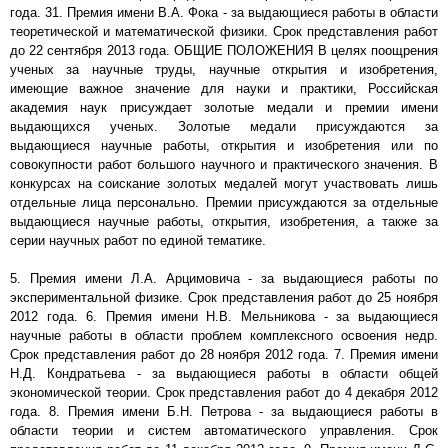
года. 31. Премия имени В.А. Фока - за выдающиеся работы в области
теоретической и математической физики. Срок представления работ
до 22 сентября 2013 года. ОБЩИЕ ПОЛОЖЕНИЯ В целях поощрения
ученых за научные труды, научные открытия и изобретения,
имеющие важное значение для науки и практики, Российская
академия наук присуждает золотые медали и премии имени
выдающихся ученых. Золотые медали присуждаются за
выдающиеся научные работы, открытия и изобретения или по
совокупности работ большого научного и практического значения. В
конкурсах на соискание золотых медалей могут участвовать лишь
отдельные лица персонально. Премии присуждаются за отдельные
выдающиеся научные работы, открытия, изобретения, а также за
серии научных работ по единой тематике.
5. Премия имени Л.А. Арцимовича - за выдающиеся работы по
экспериментальной физике. Срок представления работ до 25 ноября
2012 года. 6. Премия имени Н.В. Мельникова - за выдающиеся
научные работы в области проблем комплексного освоения недр.
Срок представления работ до 28 ноября 2012 года. 7. Премия имени
Н.Д. Кондратьева - за выдающиеся работы в области общей
экономической теории. Срок представления работ до 4 декабря 2012
года. 8. Премия имени Б.Н. Петрова - за выдающиеся работы в
области теории и систем автоматического управления. Срок