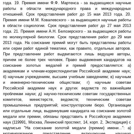
года. 19. Премия имени Ф.Ф. Мартенса - за выдающиеся научные
работы в области международного права и международных
отношений. Срок представления работ до 15 мая 2013 года. 20.
Премия имени М.М. Ковалевского - за выдающиеся научные работы
в области социологии. Срок представления работ до 27 мая 2013
года. 21. Премия имени А.Н. Белозерского - за выдающиеся работы
по молекулярной биологии. Срок представления работ до 29 мая
2013 года. На соискание премий могут быть представлены работы
или серии работ единой тематики, как правило, отдельных авторов.
При представлении работ выдвигаются лишь ведущие авторы,
причем не более трех человек. Право выдвижения кандидатов на
соискание золотых медалей и премий предоставляется: а)
академикам и членам-корреспондентам Российской академии наук;
б) научным учреждениям, высшим учебным заведениям; в) научным
и инженерно-техническим обществам; г) научным советам
Российской академии наук и других ведомств по важнейшим
проблемам науки; д) научно-техническим советам государственных
комитетов, министерств, ведомств; техническим советам
промышленных предприятий; конструкторским бюро. Организации
или отдельные лица, выдвинувшие кандидата на соискание золотой
медали или премии, обязаны представить в Российскую академию
наук (119991, Москва, Ленинский проспект, 14, корп. 2, Экспедиция) с
надписью "На соискание золотой медали (премии) имени...": а)
мотивированное представление, включающее научную