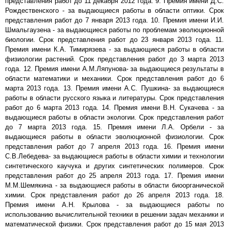
представления работ до 11 декабря 2012 года. 9. Премия имени Д.С.
Рождественского - за выдающиеся работы в области оптики. Срок
представления работ до 7 января 2013 года. 10. Премия имени И.И.
Шмальгаузена - за выдающиеся работы по проблемам эволюционной
биологии. Срок представления работ до 23 января 2013 года. 11.
Премия имени К.А. Тимирязева - за выдающиеся работы в области
физиологии растений. Срок представления работ до 3 марта 2013
года. 12. Премия имени А.М.Ляпунова- за выдающиеся результаты в
области математики и механики. Срок представления работ до 6
марта 2013 года. 13. Премия имени А.С. Пушкина- за выдающиеся
работы в области русского языка и литературы. Срок представления
работ до 6 марта 2013 года. 14. Премия имени В.Н. Сукачева - за
выдающиеся работы в области экологии. Срок представления работ
до 7 марта 2013 года. 15. Премия имени Л.А. Орбели - за
выдающиеся работы в области эволюционной физиологии. Срок
представления работ до 7 апреля 2013 года. 16. Премия имени
С.В.Лебедева- за выдающиеся работы в области химии и технологии
синтетического каучука и других синтетических полимеров. Срок
представления работ до 25 апреля 2013 года. 17. Премия имени
М.М.Шемякина - за выдающиеся работы в области биоорганической
химии. Срок представления работ до 26 апреля 2013 года. 18.
Премия имени А.Н. Крылова - за выдающиеся работы по
использованию вычислительной техники в решении задач механики и
математической физики. Срок представления работ до 15 мая 2013