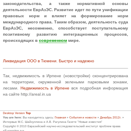
законодательства, а также нормативной основы
деятельности ЕврАзЭС. Развитие идет по пути унификации
правовых норм и влияет на формирование норм
международного права. Таким образом, деятельность суда
ЕврАзЭС, несомненно, способствует поступательному
позитивному развитию интеграционных процессов,
происходящих в
современном
мире.
Ликвидация ООО в Тюмени. Быстро и надежно
Так, недвижимость в Ирпене (новостройки) сконцентрирована
на территории, окруженной зелеными парковыми зонами,
лесами.
Недвижимость в Ирпене
вся подробная информация
на сайте http://areal.in.ua
Desktop Version
Top
You are here:
Вы находитесь здесь:
Главная
»
События и новости
»
Декабрь 2012г.
»
Интервью М.С. Шайхуллина и А.В. Рагулина Газете "Новые известия"
Copyright © 2010 Евразийский научно-исследовательский институт проблем права
«Eurasniipp.ru»