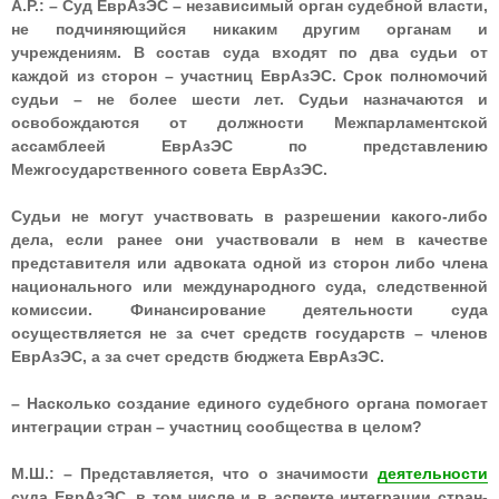
А.Р.: – Суд ЕврАзЭС – независимый орган судебной власти,
не подчиняющийся никаким другим органам и
учреждениям. В состав суда входят по два судьи от
каждой из сторон – участниц ЕврАзЭС. Срок полномочий
судьи – не более шести лет. Судьи назначаются и
освобождаются от должности Межпарламентской
ассамблеей ЕврАзЭС по представлению
Межгосударственного совета ЕврАзЭС.
Судьи не могут участвовать в разрешении какого-либо
дела, если ранее они участвовали в нем в качестве
представителя или адвоката одной из сторон либо члена
национального или международного суда, следственной
комиссии. Финансирование деятельности суда
осуществляется не за счет средств государств – членов
ЕврАзЭС, а за счет средств бюджета ЕврАзЭС.
– Насколько создание единого судебного органа помогает
интеграции стран – участниц сообщества в целом?
М.Ш.: – Представляется, что о значимости
деятельности
суда ЕврАзЭС, в том числе и в аспекте интеграции стран-