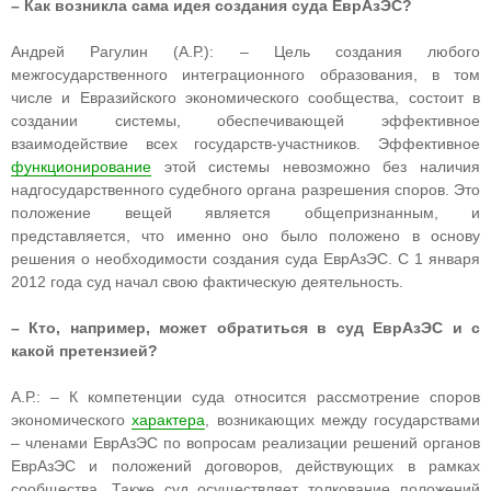
– Как возникла сама идея создания суда ЕврАзЭС?
Андрей Рагулин (А.Р.): – Цель создания любого
межгосударственного интеграционного образования, в том
числе и Евразийского экономического сообщества, состоит в
создании системы, обеспечивающей эффективное
взаимодействие всех государств-участников. Эффективное
функционирование
этой системы невозможно без наличия
надгосударственного судебного органа разрешения споров. Это
положение вещей является общепризнанным, и
представляется, что именно оно было положено в основу
решения о необходимости создания суда ЕврАзЭС. С 1 января
2012 года суд начал свою фактическую деятельность.
– Кто, например, может обратиться в суд ЕврАзЭС и с
какой претензией?
А.Р.: – К компетенции суда относится рассмотрение споров
экономического
характера
, возникающих между государствами
– членами ЕврАзЭС по вопросам реализации решений органов
ЕврАзЭС и положений договоров, действующих в рамках
сообщества. Также суд осуществляет толкование положений