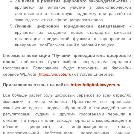
За вклад в развитие цифрового законодательства
-
вручается за активное участие в законотворческой
деятельности и экспертную поддержку при разработке
законодательства в сфере цифрового права.
Лучший цифровой юридический департамент
-
вручается за создание новых стандартов качества
организации юридической функции в корпорациях и
внедрение LegalTech-решений в рабочий процесс.
Впервые
в номинации “Лучший преподаватель цифрового
права”
победитель будет выбран посредством народного
голосования. Голосование будет проходить на блокчейн-
сервисе WE.Vote (
https://we.vote/ru
) от Waves Enterprise.
Прием заявок открыт на сайте:
https://digital-lawyers.ru
Все больше растет роль цифровых сервисов во всех отраслях
экономики и жизни человека. Практически все процессы:
заключение сделок, подача обращений и взаимодействие с
регуляторами, судами и другими госорганами перешли в
онлайн. На первый план выходят юристы с квалификацией в
области цифрового и информационного права,
интеллектуальной собственности, персональных данных,