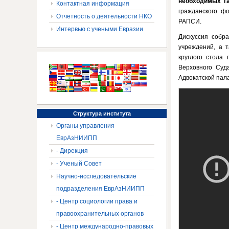
необходимых г
Контактная информация
гражданского ф
Отчетность о деятельности НКО
РАПСИ.
Интервью с учеными Евразии
Дискуссия собра
учреждений, а т
круглого стола
Верховного Су
Адвокатской пал
Структура
института
Органы управления
ЕврАзНИИПП
- Дирекция
- Ученый Совет
Научно-исследовательские
подразделения ЕврАзНИИПП
- Центр социологии права и
правоохранительных органов
- Центр международно-правовых