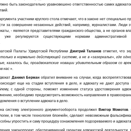
лжно быть законодательно уравновешено ответственностью самих адвокато
твий.
аргумента участники круглого стола отмечают, что в законе нет специально 
сти за совершение незаконных действий, например, журналистами. Люди э
вокаты, - являются представителями гражданского общества, а не органов вл
ия уже регулируются существующими нормами административной 
.
катской Палаты Удмуртской Республики
Дмитрий Таланов
отметил, что з
«только в нормально действующей системе, а не в «зазеркалье», где одно
бые,
казалось бы, проадвокатские новации удивительным образом со вр
в нас
».
двокат
Даниил Берман
обратил внимание на случаи, когда воспрепятствов
оисходит еще на стадии вступления в дело, и адвокату не дают доступа 
лему, с одной стороны, поможет изменение статуса удостоверения адвока
 мнению, необходимо предусмотреть возможность направления в правоохран
домления о вступлении адвоката в дело.
на систему электронного документооборота продолжил
Виктор Момотов
.
огии, в том числе технология блокчейн, сделают невозможным фальсифик
особны упростить и саму процедуру ознакомления подозреваемого и адвоката
дения законопроект, обеспечивающий гарантии адвокатской деятельности, 