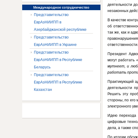
деятельности до
Международное
сотрудничество
незаконных дейс
Представительство
В качестве контр
ЕврАзНИИПП в
об ответственно
Азербайджанской республике
так же, как и ад
Представительство
правонарушен
ЕврАзНИИПП в Украине
ответственности
Представительство
Президент Адво
ЕврАзНИИПП в Республике
могут работать
мутнеет, и лю
Беларусь
работать проти
Представительство
Практикующий а
ЕврАзНИИПП в Республике
деятельности пр
Казахстан
Решить эту проб
стороны, по его
электронного уве
Идею перехода 
цифровые технол
дела, а также сп
По итогам обсуж