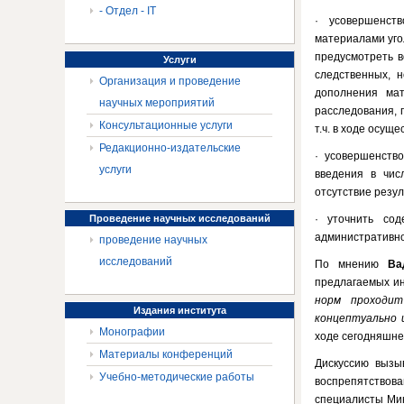
- Отдел - IT
· усовершенств
материалами угол
предусмотреть в
Услуги
следственных, 
Организация и проведение
дополнения мат
научных мероприятий
расследования, 
Консультационные услуги
т.ч. в ходе осущ
Редакционно-издательские
· усовершенств
услуги
введения в чис
отсутствие резу
Проведение
научных исследований
· уточнить со
административн
проведение научных
исследований
По мнению
Ва
предлагаемых и
норм проходит
Издания
института
концептуально
Монографии
ходе сегодняшне
Материалы конференций
Дискуссию вызы
Учебно-методические работы
воспрепятствов
специалисты Мин