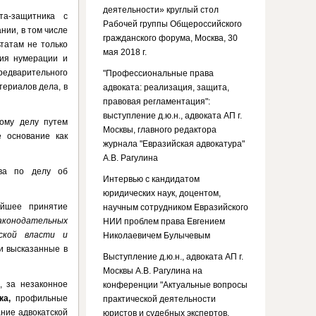
деятельности» круглый стол
та-защитника с
Рабочей группы Общероссийского
нии, в том числе
гражданского форума, Москва, 30
татам не только
мая 2018 г.
ния нумерации и
едварительного
"Профессиональные права
ериалов дела, в
адвоката: реализация, защита,
правовая регламентация":
выступление д.ю.н., адвоката АП г.
ному делу путем
Москвы, главного редактора
 основание как
журнала "Евразийская адвокатура"
;
А.В. Рагулина
тва по делу об
Интервью с кандидатом
юридических наук, доцентом,
ейшее принятие
научным сотрудником Евразийского
законодательных
НИИ проблем права Евгением
ской власти и
Николаевичем Булычевым
и высказанные в
Выступление д.ю.н., адвоката АП г.
Москвы А.В. Рагулина на
, за незаконное
конференции "Актуальные вопросы
ка,
профильные
практической деятельности
ание адвокатской
юристов и судебных экспертов.