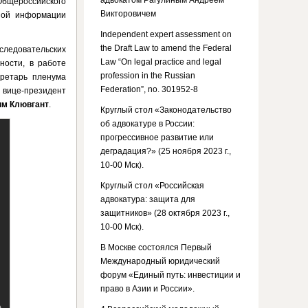
адвокатом Рагулиным Андреем
Общероссийского
Викторовичем
ной информации
Independent expert assessment on
the Draft Law to amend the Federal
следовательских
Law “On legal practice and legal
ности, в работе
profession in the Russian
ретарь пленума
Federation”, no. 301952-8
 вице-президент
м Клювгант
.
Круглый стол «Законодательство
об адвокатуре в России:
прогрессивное развитие или
деградация?» (25 ноября 2023 г.,
10-00 Мск).
Круглый стол «Российская
адвокатура: защита для
защитников» (28 октября 2023 г.,
10-00 Мск).
В Москве состоялся Первый
Международный юридический
форум «Единый путь: инвестиции и
право в Азии и России».