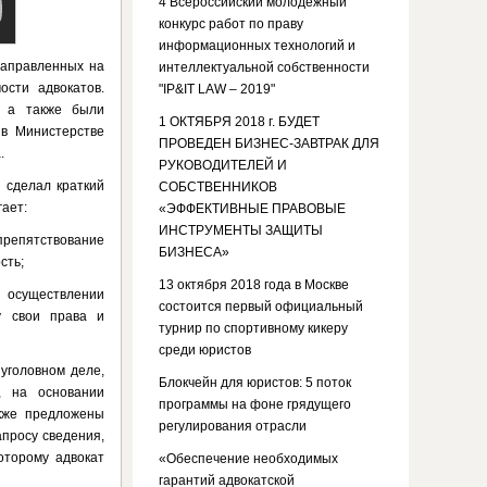
4 Всероссийский молодежный
конкурс работ по праву
информационных технологий и
направленных на
интеллектуальной собственности
ости адвокатов.
"IP&IT LAW – 2019"
, а также были
1 ОКТЯБРЯ 2018 г. БУДЕТ
 в Министерстве
ПРОВЕДЕН БИЗНЕС-ЗАВТРАК ДЛЯ
.
РУКОВОДИТЕЛЕЙ И
н
сделал краткий
СОБСТВЕННИКОВ
гает:
«ЭФФЕКТИВНЫЕ ПРАВОВЫЕ
ИНСТРУМЕНТЫ ЗАЩИТЫ
епятствование
БИЗНЕСА»
сть;
13 октября 2018 года в Москве
 осуществлении
состоится первый официальный
у свои права и
турнир по спортивному кикеру
среди юристов
уголовном деле,
Блокчейн для юристов: 5 поток
, на основании
программы на фоне грядущего
акже предложены
регулирования отрасли
просу сведения,
оторому адвокат
«Обеспечение необходимых
гарантий адвокатской