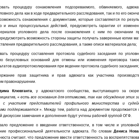
овать процедуру ознакомления подозреваемого, обвиняемого, адвока
овного дела как в ходе предварительного расследования, так и по его оконча
озможность ознакомления с документами, которые составляются по резуль
но и иных процессуальных действий, предусмотреть гарантии от измене
ериалов уголовного дела после ознакомления с ним по окончании пр
предусмотреть возможность стороны защиты получать заверенные копии мат
ествления предварительного расследования, а также описи материалов дела;
овать процедуру составления протокола судебного заседания по уголов
ло безусловных оснований для отмены или изменения приговора такое
льтатов аудиопротоколирования при ведении протокола судебного заседания
держание прав защитника и прав адвоката как участника производс
ом правонарушении.
дима Клювганта
, у адвокатского сообщества, выступающего за скор
нициатив, «
есть все основания для оптимизма, так как обсуждение этих 
 с участием представителей профильного министерства и судей
 ими поддерживается
». Между тем, работа над документом продолжается 
й дискуссии замечания и дополнения будут учтены рабочей группой ОГФ.
вало предложение о введении ответственности, в том числе и уголовной
ание профессиональной деятельности адвоката. По словам
Дениса Нова
юста считают, что предложение ввести ответственность за воспрепятствов