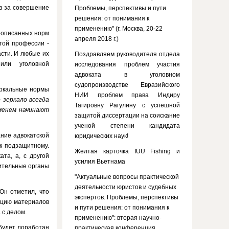
в за совершение
Проблемы, перспективы и пути
решения: от понимания к
применению" (г. Москва, 20-22
прописанных норм
апреля 2018 г.)
той профессии -
асти. И любые их
Поздравляем руководителя отдела
или уголовной
исследования проблем участия
адвоката в уголовном
судопроизводстве Евразийского
еркальные нормы
НИИ проблем права Индиру
 зеркало всегда
Тагировну Рагулину с успешной
еменем начинают
защитой диссертации на соискание
ученой степени кандидата
ание адвокатской
юридических наук!
к подзащитному.
Желтая карточка IUU Fishing и
та, а, с другой
усилия Вьетнама
ительные органы
"Актуальные вопросы практической
деятельности юристов и судебных
 Он отметил, что
экспертов. Проблемы, перспективы
ацию материалов
и пути решения: от понимания к
 с делом.
применению": вторая научно-
будет доработан
практическая конференция