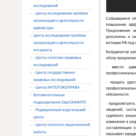
исследований
- Центр исследования проблем
Собравшиеся об
организации и деятельности
повышение эффе
адвокатуры
Предложения э
Центр исследования проблем
дополнены и ск
организации и деятельности
юстиции РФ под 
нотариата
Координатор раб
- Центр политико-правовых
обзор предлага
исследований
· ввести адми
- Центр государственно-
профессионально
правовых исследований
· придать удос
- Центр ИНТЕРЭКОПРАВА
профессиональ
обязанности;
Вспомогательные
подразделения ЕврАЗНИИПП
· предусмотреть
сведений, сос
- Редакционный издательский
судебного реше
центр
изменения в ряд
- Центр патентно-лицензионной
составляющие о
работы
оказывает юриди