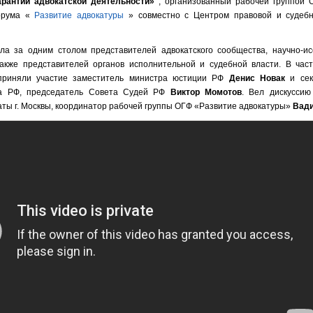
арантий адвокатской деятельности»
, организованный рабочей группой 
орума «
Развитие адвокатуры
» совместно с Центром правовой и судеб
ла за одним столом представителей адвокатского сообщества, научно-ис
акже представителей органов исполнительной и судебной власти. В част
 приняли участие заместитель министра юстиции РФ
Денис Новак
и сек
да РФ, председатель Совета Судей РФ
Виктор Момотов
. Вел дискуссию
аты г. Москвы, координатор рабочей группы ОГФ «Развитие адвокатуры»
Вади