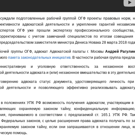
суждали подготовленные рабочей группой ОГФ проекты правовых норм, 
ктивности адвокатской деятельности и укрепление гарантий независим
кспертов ОГФ уже прошли экспертизу профессионального сообщества
орректированы с учетом замечаний специалистов по итогам совещания
председательством заместителя министра Дениса Новака 28 марта 2018 года
очей группы ОГФ, адвокат Адвокатской палаты г. Москвы
Андрей Рагули
емого
пакета законодательных инициатив
. В частности рабочая группа предла
нистративную и уголовную ответственность за незаконное воспр
й деятельности адвоката и (или) незаконное вмешательство в эту деятельно
товерению адвоката статус документа, удостоверяющего личность при
ной деятельности и позволяющего эффективно реализовывать адвокат
 в положениях УПК РФ возможность получения адвокатом, участвующим в 
тавляющих охраняемую законом тайну, конфиденциальную информацию
ния, принимаемого в соответствии с предлагаемой ст. 165.1 УПК РФ. Т
 Федеральных законов, с целью расширения права адвоката получать по за
храняемую законом тайну, если они запрашиваются в отношении лица, к
ческую помощь.