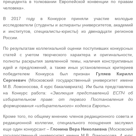
прецедента в толковании Европейской конвенции по правам
человека».
В 2017 году в Конкурсе приняли участие молодые
исследователи (студенты и аспиранты университетов, академий
и институтов, специалисты-юристы) из двенадцати регионов
России.
По результатам коллегиальной оценки поступивших конкурсных
статей с учетом творческого характера и оригинальности,
полноты раскрытия заявленной темы, наличия конструктивных
идей и предложений, а также иных установленных критериев
победителем Конкурса был признан
Гуляев Кирилл
Сергеевич
(Московский государственный университет имени
М.В. Ломоносова, 4 курс бакалавриата). Им была представлена
на Конкурс работа: «
Эволюция представлений ЕСПЧ об
избирательном праве: от первого Постановления до
формирования «избирательного» кодекса Европы
».
Кроме того, по общему мнению членов редакционного совета и
редакционной коллегии, специального поощрения заслужил
еще один конкурсант –
Глонина Вера Николаевна
(Московский
государственный университет имени М.В. Ломоносова, 4 курс