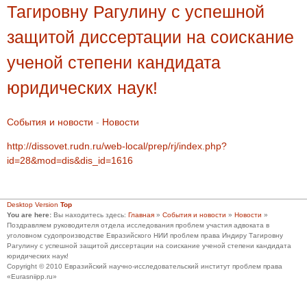
Тагировну Рагулину с успешной
защитой диссертации на соискание
ученой степени кандидата
юридических наук!
События и новости
-
Новости
http://dissovet.rudn.ru/web-local/prep/rj/index.php?
id=28&mod=dis&dis_id=1616
Desktop Version
Top
You are here:
Вы находитесь здесь:
Главная
»
События и новости
»
Новости
»
Поздравляем руководителя отдела исследования проблем участия адвоката в
уголовном судопроизводстве Евразийского НИИ проблем права Индиру Тагировну
Рагулину с успешной защитой диссертации на соискание ученой степени кандидата
юридических наук!
Copyright © 2010 Евразийский научно-исследовательский институт проблем права
«Eurasniipp.ru»