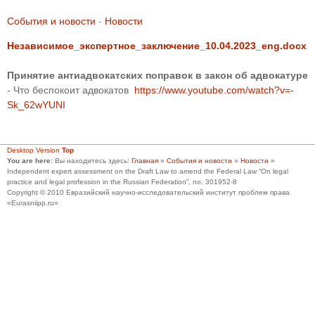
События и новости
-
Новости
Независимое_экспертное_заключение_10.04.2023_eng.docx
Принятие антиадвокатских поправок в закон об адвокатуре
- Что беспокоит адвокатов
https://www.youtube.com/watch?v=-
Sk_62wYUNI
Desktop Version
Top
You are here:
Вы находитесь здесь:
Главная
»
События и новости
»
Новости
»
Independent expert assessment on the Draft Law to amend the Federal Law “On legal
practice and legal profession in the Russian Federation”, no. 301952-8
Copyright © 2010 Евразийский научно-исследовательский институт проблем права
«Eurasniipp.ru»