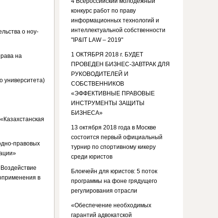
4 Всероссийский молодежный
конкурс работ по праву
информационных технологий и
интеллектуальной собственности
льства о ноу-
"IP&IT LAW – 2019"
1 ОКТЯБРЯ 2018 г. БУДЕТ
рава на
ПРОВЕДЕН БИЗНЕС-ЗАВТРАК ДЛЯ
РУКОВОДИТЕЛЕЙ И
го университета)
СОБСТВЕННИКОВ
«ЭФФЕКТИВНЫЕ ПРАВОВЫЕ
ИНСТРУМЕНТЫ ЗАЩИТЫ
БИЗНЕСА»
 «Казахстанская
13 октября 2018 года в Москве
состоится первый официальный
родно-правовых
турнир по спортивному кикеру
рации»
среди юристов
«Воздействие
Блокчейн для юристов: 5 поток
воприменения в
программы на фоне грядущего
регулирования отрасли
«Обеспечение необходимых
гарантий адвокатской