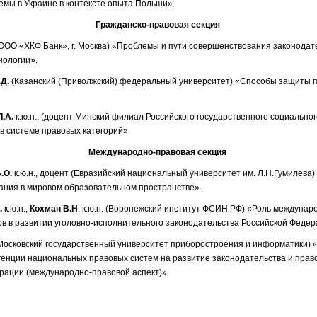
емы в Украине в контексте опыта Польши».
Гражданско-правовая секция
ООО «ХКФ Банк», г. Москва) «Проблемы и пути совершенствования законодате
нологии».
Д.
(Казанский (Приволжский) федеральный университет) «Способы защиты п
.А.
к.ю.н., (доцент Минский филиал Российского государственного социально
в системе правовых категорий».
Международно-правовая секция
.О.
к.ю.н., доцент (Евразийский национальный университет им. Л.Н.Гумилева)
ания в мировом образовательном пространстве».
.
к.ю.н.,
Кохман В.Н
. к.ю.н. (Воронежский институт ФСИН РФ) «Роль междуна
ов в развитии уголовно-исполнительного законодательства Российской Феде
(Московский государственный университет приборостроения и информатики) 
генции национальных правовых систем на развитие законодательства и пра
рации (международно-правовой аспект)»