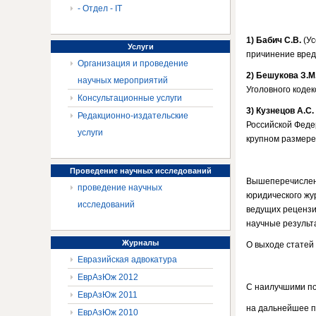
- Отдел - IT
1)
Бабич С.В.
(Ус
Услуги
причинение вред
Организация и проведение
2)
Бешукова З.М
научных мероприятий
Уголовного коде
Консультационные услуги
3)
Кузнецов А.С.
Редакционно-издательские
Российской Феде
услуги
крупном размере
Проведение
научных исследований
Вышеперечисленн
проведение научных
юридического ж
исследований
ведущих рецензи
научные результ
Журналы
О выходе статей 
Евразийская адвокатура
ЕврАзЮж 2012
С наилучшими п
ЕврАзЮж 2011
на дальнейшее п
ЕврАзЮж 2010