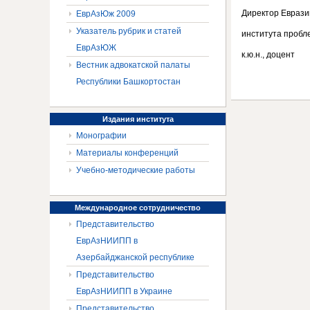
Директор Еврази
ЕврАзЮж 2009
Указатель рубрик и статей
института пробл
ЕврАзЮЖ
к.ю.н.
Вестник адвокатской палаты
Республики Башкортостан
Издания
института
Монографии
Материалы конференций
Учебно-методические работы
Международное
сотрудничество
Представительство
ЕврАзНИИПП в
Азербайджанской республике
Представительство
ЕврАзНИИПП в Украине
Представительство