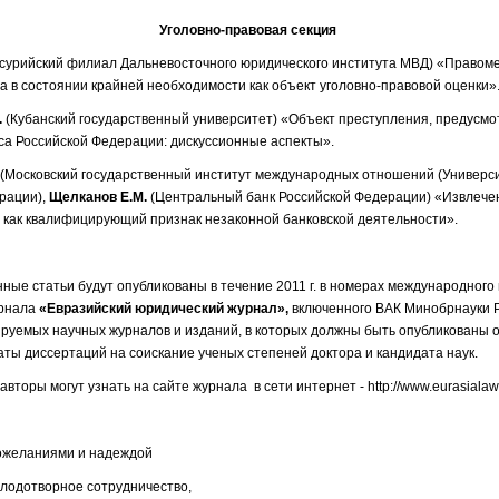
Уголовно-правовая секция
сурийский филиал Дальневосточного юридического института МВД) «Правом
а в состоянии крайней необходимости как объект уголовно-правовой оценки»
.
(Кубанский государственный университет) «Объект преступления, предусмот
кса Российской Федерации: дискуссионные аспекты».
(Московский государственный институт международных отношений (Универс
рации),
Щелканов Е.М.
(Центральный банк Российской Федерации) «Извлече
 как квалифицирующий признак незаконной банковской деятельности».
ые статьи будут опубликованы в течение 2011 г. в номерах международного 
урнала
«Евразийский юридический журнал»,
включенного ВАК Минобрнауки 
руемых научных журналов и изданий, в которых должны быть опубликованы 
аты диссертаций на соискание ученых степеней доктора и кандидата наук.
авторы могут узнать на сайте журнала в сети интернет - http://www.eurasialaw.
ожеланиями и надеждой
лодотворное сотрудничество,