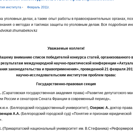
тия института
-
Февраль 2011г.
а уголовных делах, а также опыт работы в правоохранительных органах, по
знания о методах и тактиках защиты по уголовным делам. Вся подробная 
.advokat-zhumabekov.kz
Уважаемые коллеги!
ашему вниманию список победителей конкурса статей, организованного в
о результатам международной научно-практической конференции «Актуа
ния законодательства и правоприменения», проведенной 21 февраля 201
научно-исследовательским институтом проблем права:
Государственно-правовая секция
.
(Саратовская государственная академия права) «Развитие депутатского ма
и России и сенаторов Сената Франции в современный период»
.
к.ю.н. (Белгородский государственный университет),
Озеркис А.
доктор права
венцов А.А.
(Белгородский городской суд) «Понятие и признаки юридической
».
.
(Прикарпатский национальный университет им. В.Стефаника) «Реформиро