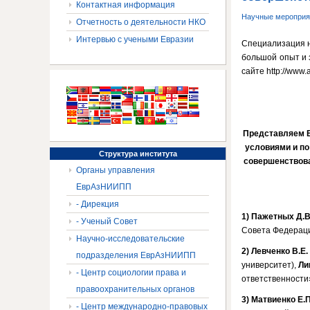
Контактная информация
Научные мероприя
Отчетность о деятельности НКО
Интервью с учеными Евразии
Специализация н
большой опыт и 
сайте http://www
Представляем В
условиями и п
Структура
института
совершенствова
Органы управления
ЕврАзНИИПП
- Дирекция
1)
Пажетных Д.В
- Ученый Совет
Совета Федераци
Научно-исследовательские
2)
Левченко В.Е.
подразделения ЕврАзНИИПП
университет),
Ли
- Центр социологии права и
ответственности
правоохранительных органов
3)
Матвиенко Е.П
- Центр международно-правовых