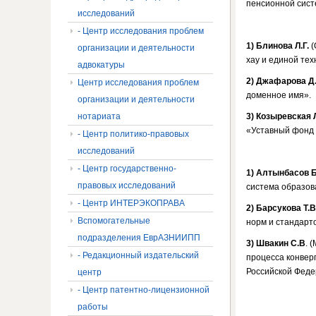
пенсионной сист
исследований
- Центр исследования проблем
1) Блинова Л.Г.
(
организации и деятельности
хау и единой тех
адвокатуры
2)
Джафарова Д.
Центр исследования проблем
доменное имя».
организации и деятельности
нотариата
3)
Козыревская Л
«Уставный фонд 
- Центр политико-правовых
исследований
- Центр государственно-
1)
Алтынбасов Б
правовых исследований
система образов
- Центр ИНТЕРЭКОПРАВА
2)
Барсукова Т.В
Вспомогательные
норм и стандарт
подразделения ЕврАЗНИИПП
3)
Швакин С.В
. 
- Редакционный издательский
процесса конвер
Российской Феде
центр
- Центр патентно-лицензионной
работы