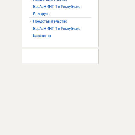
ЕврАзНИИПП в Республике
Беларусь
Представительство
ЕврАзНИИПП в Республике
Казахстан