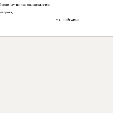
йского научно-исследовательского
ем права,
, доцент М.С. Шайхуллин