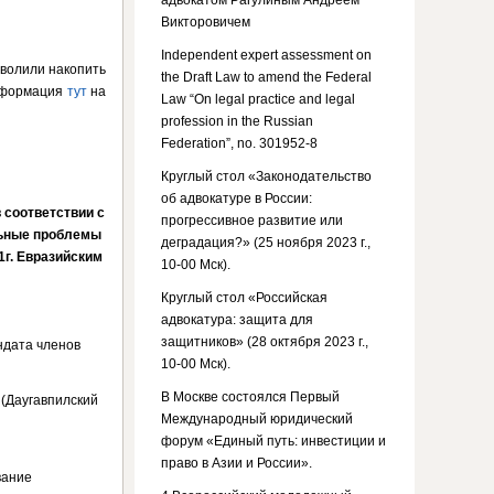
адвокатом Рагулиным Андреем
Викторовичем
Independent expert assessment on
зволили накопить
the Draft Law to amend the Federal
информация
тут
на
Law “On legal practice and legal
profession in the Russian
Federation”, no. 301952-8
Круглый стол «Законодательство
об адвокатуре в России:
 соответствии с
прогрессивное развитие или
льные проблемы
деградация?» (25 ноября 2023 г.,
1г. Евразийским
10-00 Мск).
Круглый стол «Российская
адвокатура: защита для
защитников» (28 октября 2023 г.,
ндата членов
10-00 Мск).
В Москве состоялся Первый
 (Даугавпилский
Международный юридический
форум «Единый путь: инвестиции и
право в Азии и России».
вание