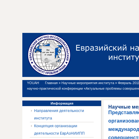
YOUAH
Главная
»
Научные мероприятия института
»
Февраль 2011
научно-практической конференции «Актуальные проблемы совершенс
Информация
Научные ме
Направления деятельности
Представля
института
организован
Концепция организации
международ
деятельности ЕврАзНИИПП
совершенст