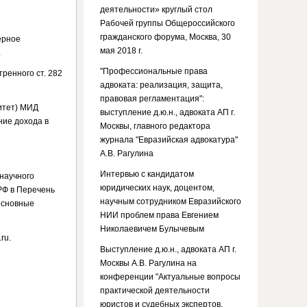
деятельности» круглый стол
Рабочей группы Общероссийского
гражданского форума, Москва, 30
ерное
мая 2018 г.
.
"Профессиональные права
ренного ст. 282
адвоката: реализация, защита,
правовая регламентация":
итет) МИД
выступление д.ю.н., адвоката АП г.
ние дохода в
Москвы, главного редактора
журнала "Евразийская адвокатура"
А.В. Рагулина
Интервью с кандидатом
научного
юридических наук, доцентом,
РФ в Перечень
научным сотрудником Евразийского
основные
НИИ проблем права Евгением
Николаевичем Булычевым
ru.
Выступление д.ю.н., адвоката АП г.
Москвы А.В. Рагулина на
конференции "Актуальные вопросы
практической деятельности
юристов и судебных экспертов.