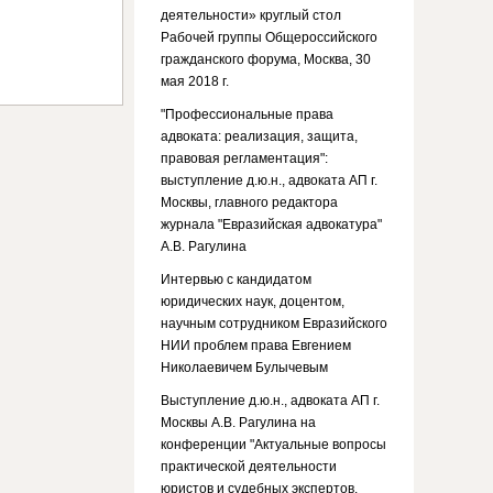
деятельности» круглый стол
Рабочей группы Общероссийского
гражданского форума, Москва, 30
мая 2018 г.
"Профессиональные права
адвоката: реализация, защита,
правовая регламентация":
выступление д.ю.н., адвоката АП г.
Москвы, главного редактора
журнала "Евразийская адвокатура"
А.В. Рагулина
Интервью с кандидатом
юридических наук, доцентом,
научным сотрудником Евразийского
НИИ проблем права Евгением
Николаевичем Булычевым
Выступление д.ю.н., адвоката АП г.
Москвы А.В. Рагулина на
конференции "Актуальные вопросы
практической деятельности
юристов и судебных экспертов.