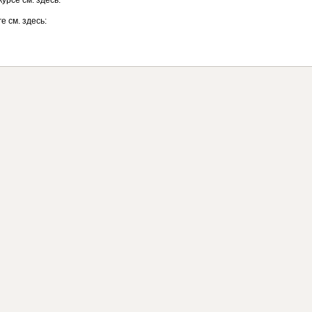
урсе см. здесь:
е см. здесь: