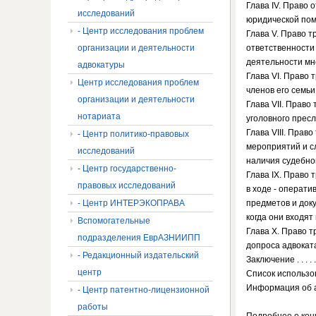
Глава IV. Право 
исследований
юридической помощи п
- Центр исследования проблем
Глава V. Право 
организации и деятельности
ответственности
деятельности мнение . . 
адвокатуры
Глава VI. Право
Центр исследования проблем
членов его семьи и их 
организации и деятельности
Глава VII. Право
нотариата
уголовного преследо
Глава VIII. Пра
- Центр политико-правовых
мероприятий и с
исследований
наличия судебного ре
- Центр государственно-
Глава IX. Право
правовых исследований
в ходе - операт
- Центр ИНТЕРЭКОПРАВА
предметов и доку
когда они входят 
Вспомогательные
Глава X. Право 
подразделения ЕврАЗНИИПП
допроса адвоката в ка
- Редакционный издательский
Заключение . . . . . . . . 
центр
Список использованной
Информация об авторе . .
- Центр патентно-лицензионной
работы