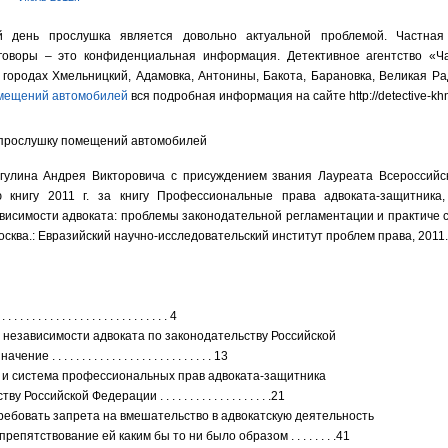
й день прослушка является довольно актуальной проблемой. Частная
еговоры – это конфиденциальная информация. Детективное агентство «Ч
 городах Хмельницкий, Адамовка, Антонины, Бакота, Барановка, Великая Р
омещений автомобилей
вся подробная информация на сайте http://detective-kh
гулина Андрея Викторовича с присуждением звания Лауреата Всероссийск
 книгу 2011 г. за книгу Профессиональные права адвоката-защитника
висимости адвоката: проблемы законодательной регламентации и практиче 
сква.: Евразийский научно-исследовательский институт проблем права, 2011
 . . . . . . . . . . . . . . . . . . . . . . . . . 4
и независимости адвоката по законодательству Российской
. . . . . . . . . . . . . . . . . . . . . . . . . . . 13
ие и система профессиональных прав адвоката-защитника
Российской Федерации . . . . . . . . . . . . . . . . . . .21
 требовать запрета на вмешательство в адвокатскую деятельность
репятствование ей каким бы то ни было образом . . . . . . . .41