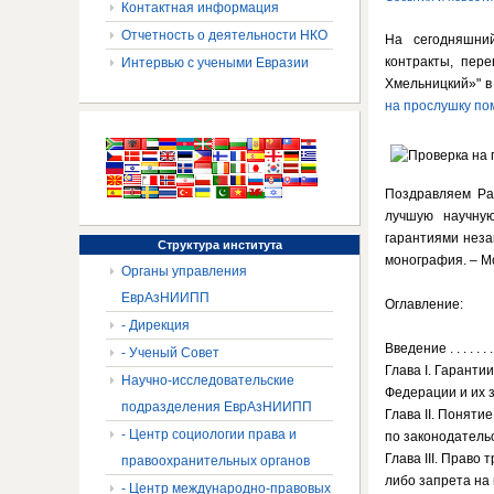
Контактная информация
Отчетность о деятельности НКО
На сегодняшни
контракты, пер
Интервью с учеными Евразии
Хмельницкий»" в
на прослушку п
Поздравляем Ра
лучшую научную
гарантиями неза
Структура
института
монография. – Мо
Органы управления
ЕврАзНИИПП
Оглавление:
- Дирекция
Введение . . . . . . . . . .
- Ученый Совет
Глава I. Гаранти
Научно-исследовательские
Федерации и их значение 
подразделения ЕврАзНИИПП
Глава II. Понят
- Центр социологии права и
по законодательству 
Глава III. Право
правоохранительных органов
либо запрета на п
- Центр международно-правовых