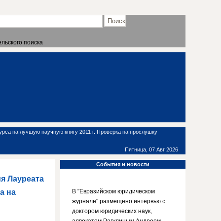
льского поиска
рса на лучшую научную книгу 2011 г. Проверка на прослушку
Пятница, 07 Авг 2026
События
и новости
я Лауреата
а на
В "Евразийском юридическом
журнале" размещено интервью с
доктором юридических наук,