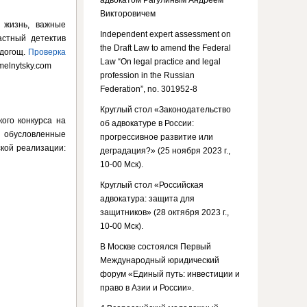
адвокатом Рагулиным Андреем
Викторовичем
 жизнь, важные
Independent expert assessment on
астный детектив
the Draft Law to amend the Federal
адогощ.
Проверка
Law “On legal practice and legal
melnytsky.com
profession in the Russian
Federation”, no. 301952-8
Круглый стол «Законодательство
ого конкурса на
об адвокатуре в России:
, обусловленные
прогрессивное развитие или
ской реализации:
деградация?» (25 ноября 2023 г.,
.
10-00 Мск).
Круглый стол «Российская
адвокатура: защита для
защитников» (28 октября 2023 г.,
10-00 Мск).
В Москве состоялся Первый
Международный юридический
форум «Единый путь: инвестиции и
право в Азии и России».