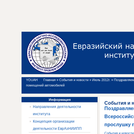
YOUAH
Главная
»
События и новости
»
Июль 2012г.
»
Поздравляем
помещений автомобилей
Информация
События и 
Направления деятельности
Поздравляе
института
Всероссийск
Концепция организации
прослушку 
деятельности ЕврАзНИИПП
События и новост