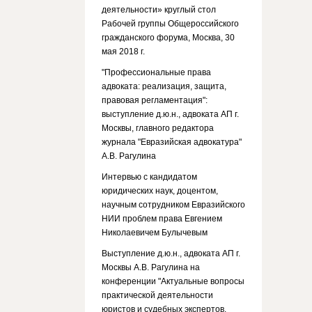
деятельности» круглый стол
Рабочей группы Общероссийского
гражданского форума, Москва, 30
мая 2018 г.
"Профессиональные права
адвоката: реализация, защита,
правовая регламентация":
выступление д.ю.н., адвоката АП г.
Москвы, главного редактора
журнала "Евразийская адвокатура"
А.В. Рагулина
Интервью с кандидатом
юридических наук, доцентом,
научным сотрудником Евразийского
НИИ проблем права Евгением
Николаевичем Булычевым
Выступление д.ю.н., адвоката АП г.
Москвы А.В. Рагулина на
конференции "Актуальные вопросы
практической деятельности
юристов и судебных экспертов.