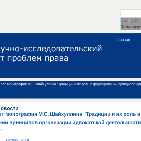
Пользовате
Главная
вет монография М.С. Шайхуллина "Традиции и их роль в формировании принципов орг
новости
т монография М.С. Шайхуллина "Традиции и их роль в
ии принципов организации адвокатской деятельности
"
и
-
Октябрь 2013г.