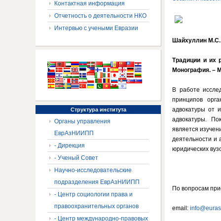
Контактная информация
Отчетность о деятельности НКО
Интервью с учеными Евразии
Шайхуллин М.С.
Традиции и их 
Монография. – М
В работе иссле
принципов орга
адвокатуры от 
Структура
института
адвокатуры. П
Органы управления
является изучен
ЕврАзНИИПП
деятельности и 
- Дирекция
юридических вузо
- Ученый Совет
Научно-исследовательские
подразделения ЕврАзНИИПП
По вопросам при
- Центр социологии права и
правоохранительных органов
email:
info@euras
- Центр международно-правовых