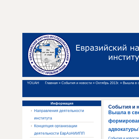
YOUAH
Главная
»
События и новости
»
Октябрь 2013г.
»
Вышла в с
Информация
События и 
Направления деятельности
Вышла в све
института
формирован
Концепция организации
адвокатуры
деятельности ЕврАзНИИПП
События и новост