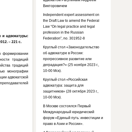
адвокатом Рагулиным Андреем
Викторовичем
Independent expert assessment on
the Draft Law to amend the Federal
Law “On legal practice and legal
profession in the Russian
и и адвокатуры:
Federation”, no. 301952-8
12. – 221 с.
Круглый стол «Законодательство
об адвокатуре в России:
 в формировании
прогрессивное развитие или
ности традиций
деградация?» (25 ноября 2023 г.,
ойства традиций
10-00 Мск).
лью монографии
ации адвокатской
Круглый стол «Российская
, преподавателей
адвокатура: защита для
защитников» (28 октября 2023 г.,
10-00 Мск).
В Москве состоялся Первый
Международный юридический
форум «Единый путь: инвестиции и
право в Азии и России».