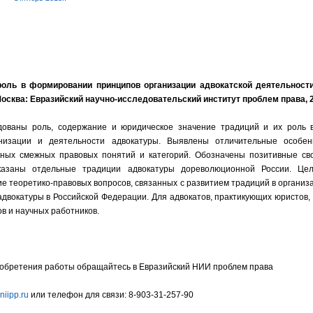
роль в формировании принципов организации адвокатской деятельност
осква: Евразийский научно-исследовательский институт проблем права, 20
дованы роль, содержание и юридическое значение традиций и их роль
низации и деятельности адвокатуры. Выявлены отличительные особен
иных смежных правовых понятий и категорий. Обозначены позитивные св
оказаны отдельные традиции адвокатуры дореволюционной России. Це
ие теоретико-правовых вопросов, связанных с развитием традиций в организ
адвокатуры в Российской Федерации. Для адвокатов, практикующих юристов
в и научных работников.
обретения работы обращайтесь в Евразийский НИИ проблем права
niipp.ru
или телефон для связи: 8-903-31-257-90