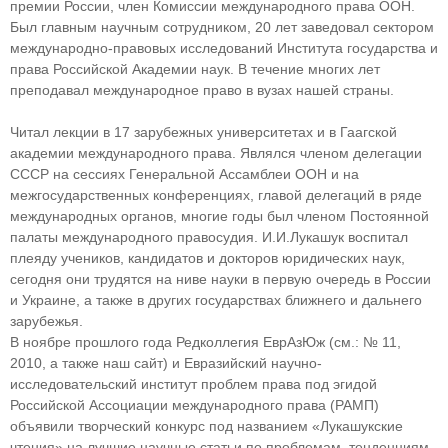
премии России, член Комиссии международного права ООН.
Был главным научным сотрудником, 20 лет заведовал сектором
международно-правовых исследований Института государства и
права Российской Академии наук. В течение многих лет
преподавал международное право в вузах нашей страны.
Читал лекции в 17 зарубежных университетах и в Гаагской
академии международного права. Являлся членом делегации
СССР на сессиях Генеральной Ассамблеи ООН и на
межгосударственных конференциях, главой делегаций в ряде
международных органов, многие годы был членом Постоянной
палаты международного правосудия. И.И.Лукашук воспитал
плеяду учеников, кандидатов и докторов юридических наук,
сегодня они трудятся на ниве науки в первую очередь в России
и Украине, а также в других государствах ближнего и дальнего
зарубежья.
В ноябре прошлого года Редколлегия ЕврАзЮж (см.: № 11,
2010, а также наш сайт) и Евразийский научно-
исследовательский институт проблем права под эгидой
Российской Ассоциации международного права (РАМП)
объявили творческий конкурс под названием «Лукашукские
чтения» на лучшие научные статьи по проблемам, тенденциям