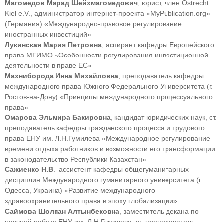
Магомедов Марад Шейхмагомедович
, юрист, член Ostrecht
Kiel e.V., администратор интернет-проекта «MyPublication.org»
(Германия) «Международно-правовое регулирование
иностранных инвестиций»
Лукинская Мария Петровна
, аспирант кафедры Европейского
права МГИМО «Особенности регулирования инвестиционной
деятельности в праве ЕС»
Махниборода Инна Михайловна
, преподаватель кафедры
международного права Южного Федерального Университета (г.
Ростов-на-Дону) «Принципы международного процессуального
права»
Омарова Эльмира Бакировна
, кандидат юридических наук, ст.
преподаватель кафедры гражданского процесса и трудового
права ЕНУ им. Л.Н.Гумилева «Международное регулирование
времени отдыха работников и возможности его трансформации
в законодательство Республики Казахстан»
Сажиенко Н.В
., ассистент кафедры общегуманитарных
дисциплин Международного гуманитарного университета (г.
Одесса, Украина) «Развитие международного
здравоохранительного права в эпоху глобализации»
Саймова Шолпан Алтынбековна
, заместитель декана по
научной работе ЕНУ им. Л.Н.Гумилева, ст. преподаватель