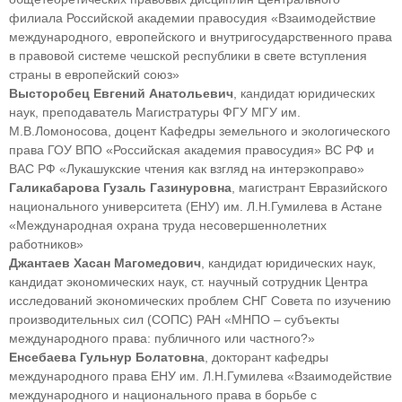
филиала Российской академии правосудия «Взаимодействие
международного, европейского и внутригосударственного права
в правовой системе чешской республики в свете вступления
страны в европейский союз»
Высторобец Евгений Анатольевич
, кандидат юридических
наук, преподаватель Магистратуры ФГУ МГУ им.
М.В.Ломоносова, доцент Кафедры земельного и экологического
права ГОУ ВПО «Российская академия правосудия» ВС РФ и
ВАС РФ «Лукашукские чтения как взгляд на интерэкоправо»
Галикабарова Гузаль Газинуровна
, магистрант Евразийского
национального университета (ЕНУ) им. Л.Н.Гумилева в Астане
«Международная охрана труда несовершеннолетних
работников»
Джантаев Хасан Магомедович
, кандидат юридических наук,
кандидат экономических наук, ст. научный сотрудник Центра
исследований экономических проблем СНГ Совета по изучению
производительных сил (СОПС) РАН «МНПО – субъекты
международного права: публичного или частного?»
Енсебаева Гульнур Болатовна
, докторант кафедры
международного права ЕНУ им. Л.Н.Гумилева «Взаимодействие
международного и национального права в борьбе с