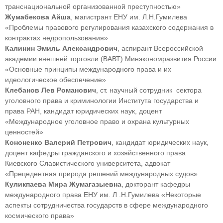
транснациональной организованной преступностью»
Жумабекова Айша
, магистрант ЕНУ им. Л.Н.Гумилева
«Проблемы правового регулирования казахского содержания в
контрактах недропользования»
Калинин Эмиль Александрович
, аспирант Всероссийской
академии внешней торговли (ВАВТ) Минэкономразвития России
«Основные принципы международного права и их
идеологическое обеспечение»
Клебанов Лев Романович
, cт. научный сотрудник сектора
уголовного права и криминологии Института государства и
права РАН, кандидат юридических наук, доцент
«Международное уголовное право и охрана культурных
ценностей»
Кононенко Валерий Петрович
, кандидат юридических наук,
доцент кафедры гражданского и хозяйственного права
Киевского Славистического университета, адвокат
«Прецедентная природа решений международных судов»
Куликпаева Мира Жумагазыевна
, докторант кафедры
международного права ЕНУ им. Л .Н.Гумилева «Некоторые
аспекты сотрудничества государств в сфере международного
космического права»