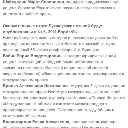
Шайхуллин Марат Селирович
, кандидат юридичеcких наук,
доцент, Директор Евразийского научно-исследовательского
института проблем права.
Окончательные итоги Лукашукских чтений будут
опубликованы в № 6, 2011 ЕврАзЮж.
Ниже публикуются имена авторов и названия научных работ,
прошедших предварительный отбор на творческий конкурс,
посвященный 85-летию профессора И.И.Лукашука:
Бабин Борис Владимирович
, кандидат юридических наук,
доцент, заведующий кафедрой административного и
криминального права Одесской национальной морской
академии (Украина) «Эволюция программного регулирования в
международном праве»
Бровко Александра Николаевна
, студентка 3 курса отделения
международного права Института международных отношений
Киевского национального университета имени Тараса Шевченко
«Международный обычай в контексте международного
правотворческого процесса. Соотношение между общим и
локальным обычаями»
Владимирова Елена Алексеевна
, преподаватель кафедры
общетеоретических правовых дисциплин Центрального