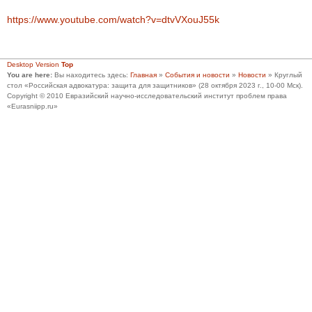
https://www.youtube.com/watch?v=dtvVXouJ55k
Desktop Version
Top
You are here:
Вы находитесь здесь:
Главная
»
События и новости
»
Новости
»
Круглый
стол «Российская адвокатура: защита для защитников» (28 октября 2023 г., 10-00 Мск).
Copyright © 2010 Евразийский научно-исследовательский институт проблем права
«Eurasniipp.ru»