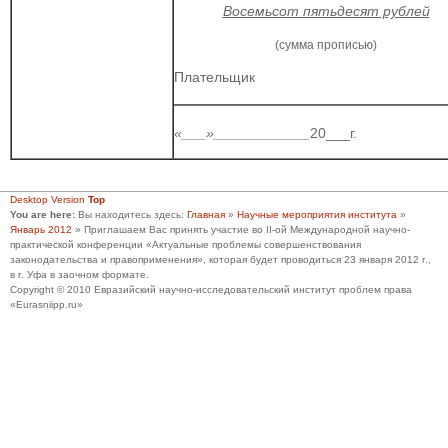
Восемьсот пятьдесят рублей
(сумма прописью)
Плательщик
__________________________________
«___»____________
20___г.
Desktop Version
Top
You are here:
Вы находитесь здесь:
Главная
»
Научные мероприятия института
»
Январь 2012
»
Приглашаем Вас принять участие во II-ой Международной научно-
практической конференции «Актуальные проблемы совершенствования
законодательства и правоприменения», которая будет проводиться 23 января 2012 г.,
в г. Уфа в заочном формате.
Copyright © 2010 Евразийский научно-исследовательский институт проблем права
«Eurasniipp.ru»