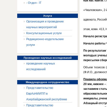
Как нас найти:
ст
- Отдел - IT
«Чкаловская», 2
Услуги
адвоката, Россий
Организация и проведение
научных мероприятий
этаж, комн. 413,
Консультационные услуги
Начало регистр
Редакционно-издательские
Начало работы
Ч
услуги
По результатам 
молодых ученых
Проведение
научных исследований
пересылки сбор
проведение научных
Объем тезисов 
исследований
(Ф.И.О., должнос
Правила оформ
Международное
сотрудничество
20 мм, нижнее – 
Представительство
заглавием стать
ЕврАзНИИПП в
образовательное
инициалы,
учена
Азербайджанской республике
Абзацный отступ
Представительство