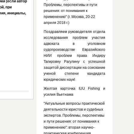
ки (если автор
Проблемы, перспективы и пути
ой, при
решения: от понимания к
лия, инициалы,
применению" (г. Москва, 20-22
апреля 2018 г.)
Поздравляем руководителя отдела
исследования проблем участия
адвоката в уголовном
судопроизводстве Евразийского
НИИ проблем права Индиру
Тагировну Рагулину с успешной
защитой диссертации на соискание
ученой степени кандидата
юридических наук!
Желтая карточка IUU Fishing и
усилия Вьетнама
"Актуальные вопросы практической
деятельности юристов и судебных
экспертов. Проблемы, перспективы
и пути решения: от понимания к
применению": вторая научно-
практическая конференция