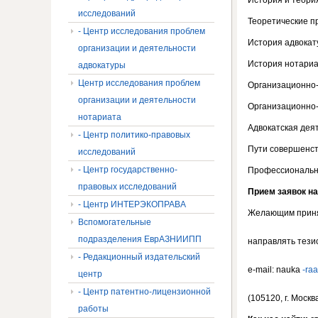
История и теория
исследований
Теоретические п
- Центр исследования проблем
История адвокат
организации и деятельности
История нотариа
адвокатуры
Центр исследования проблем
Организационно-
организации и деятельности
Организационно
нотариата
Адвокатская дея
- Центр политико-правовых
Пути совершенст
исследований
- Центр государственно-
Профессиональны
правовых исследований
Прием заявок на
- Центр ИНТЕРЭКОПРАВА
Желающим приня
Вспомогательные
подразделения ЕврАЗНИИПП
направлять тезис
- Редакционный издательский
е-mail: nauka
-ra
центр
- Центр патентно-лицензионной
(105120, г. Моск
работы