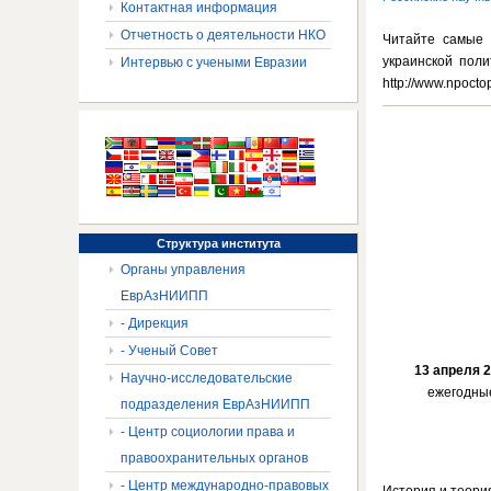
Контактная информация
Отчетность о деятельности НКО
Читайте самые 
украинской поли
Интервью с учеными Евразии
http://www.npocto
Структура
института
Органы управления
ЕврАзНИИПП
- Дирекция
- Ученый Совет
13 апреля 
Научно-исследовательские
ежегодные
подразделения ЕврАзНИИПП
- Центр социологии права и
правоохранительных органов
- Центр международно-правовых