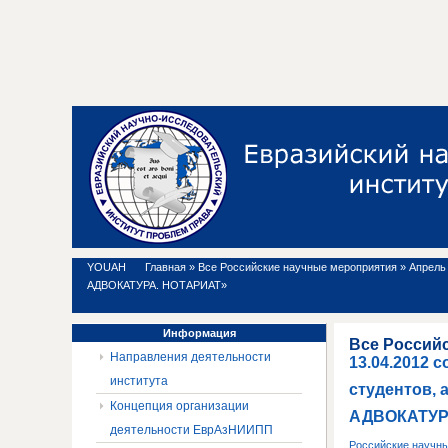
YOUAH
Главная
»
Все Российские научные мероприятия
»
Апрель 
АДВОКАТУРА. НОТАРИАТ»
Информация
Все Россий
Направления деятельности
13.04.2012 
института
студентов, 
Концепция организации
АДВОКАТУР
деятельности ЕврАзНИИПП
Российские научн