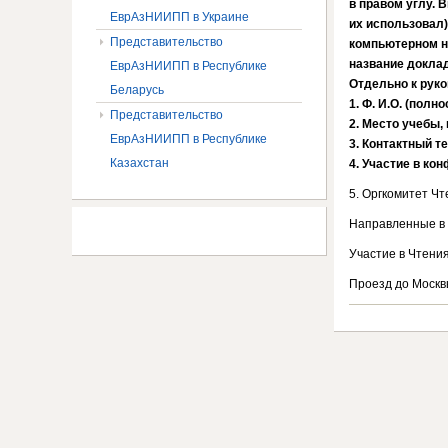
в правом углу. 
ЕврАзНИИПП в Украине
их использовал)
Представительство
компьютерном н
название доклад
ЕврАзНИИПП в Республике
Отдельно к руко
Беларусь
1. Ф. И.О. (полно
Представительство
2. Место учебы, 
ЕврАзНИИПП в Республике
3. Контактный т
Казахстан
4. Участие в кон
5. Оргкомитет Чт
Направленные в 
Участие в Чтени
Проезд до Москв