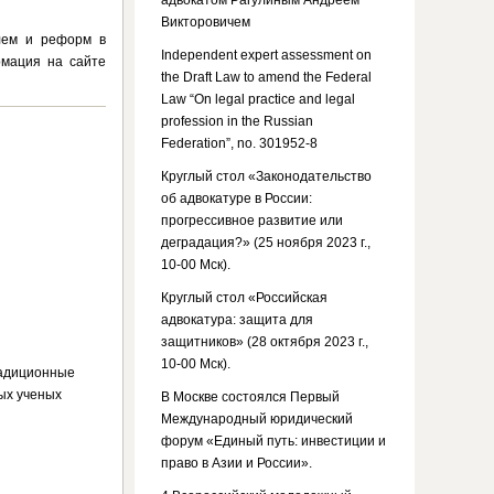
адвокатом Рагулиным Андреем
Викторовичем
лем и реформ в
Independent expert assessment on
рмация на сайте
the Draft Law to amend the Federal
Law “On legal practice and legal
profession in the Russian
Federation”, no. 301952-8
Круглый стол «Законодательство
об адвокатуре в России:
прогрессивное развитие или
деградация?» (25 ноября 2023 г.,
10-00 Мск).
Круглый стол «Российская
адвокатура: защита для
защитников» (28 октября 2023 г.,
10-00 Мск).
радиционные
ых ученых
В Москве состоялся Первый
Международный юридический
форум «Единый путь: инвестиции и
право в Азии и России».