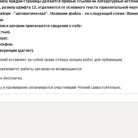
Внизу каждой страницы делаются прямые ссылки на литературные источни
, размер шрифта 12, отделяются от основного текста горизонтальной черт
аборе - "автоматическая". Название файла – по следующей схеме: Фами
а.
писи автором прилагаются сведения о себе:
стью).
курс.
елефон.
ференции (да/ нет).
ений оставляет за собой право отбора лучших работ для публикации.
оргкомитет работы авторам не возвращаются.
ях бесплатно.
ы и проживание оплачивается участниками Чтений самостоятельно
.