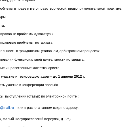
 государства и права.
роблемы в праве и в его правотворческой, правоприменительной практике.
уры.
та.
правовые проблемы адвокатуры.
-правовые проблемы нотариата.
тельность в гражданском, уголовном, арбитражном процессах.
вования функциональной деятельности нотариата.
е и нравственные качества юриста.
 участие и тезисов докладов ─ до 1 апреля 2012 г.
ть участие в конференции просьба
ы выступлений (статьи) по электронной почте :
a@mail.ru
– или в распечатанном виде по адресу:
ва, Малый Полуярославский переулок, д. 3/5).