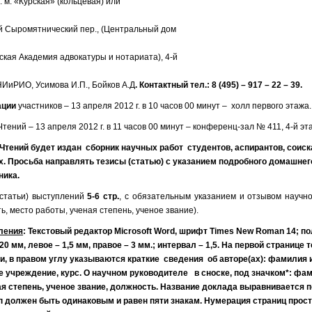
. м. «Курская» (кольцевая) или
-й Сыромятнический пер., (Центральный дом
ская Академия адвокатуры и нотариата), 4-й
 НИиРИО, Усимова И.П., Бойков А.Д
. Контактный тел.: 8 (495) – 917 – 22 – 39.
ации
участников – 13 апреля 2012 г. в 10 часов 00 минут – холл первого этажа.
тений – 13 апреля 2012 г. в 11 часов 00 минут – конференц-зал № 411, 4-й эт
Чтений будет издан сборник научных работ студентов, аспирантов, соиск
. Просьба направлять тезисы (статью) с указанием подробного домашнег
ника.
(статьи) выступлений
5-6 стр.
, с обязательным указанием и отзывом научно
ть, место работы, ученая степень, ученое звание).
ления
: Текстовый редактор Microsoft Word, шрифт Times New Roman 14; по
20 мм, левое – 1,5 мм, правое – 3 мм.; интервал – 1,5. На первой странице 
и, в правом углу указываются краткие сведения об авторе(ах): фамилия 
 учреждение, курс. О научном руководителе в сноске, под значком*: фа
я степень, ученое звание, должность. Название доклада выравнивается п
 должен быть одинаковым и равен пяти знакам. Нумерация страниц прост