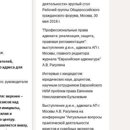
деятельности» круглый стол
Рабочей группы Общероссийского
гражданского форума, Москва, 30
мая 2018 г.
"Профессиональные права
адвоката: реализация, защита,
правовая регламентация":
выступление д.ю.н., адвоката АП г.
аж.
Москвы, главного редактора
журнала "Евразийская адвокатура"
ателей,
А.В. Рагулина
о адреса для
Интервью с кандидатом
юридических наук, доцентом,
го руководителя
научным сотрудником Евразийского
НИИ проблем права Евгением
ля: верхнее –
Николаевичем Булычевым
тезисов над
Выступление д.ю.н., адвоката АП г.
и инициалы,
Москвы А.В. Рагулина на
милия и
конференции "Актуальные вопросы
о центру.
практической деятельности
авляется внизу,
юристов и судебных экспертов.