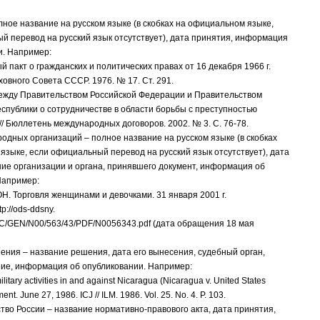
лное название на русском языке (в скобках на официальном языке,
й перевод на русский язык отсутствует), дата принятия, информация
и. Например:
 пакт о гражданских и политических правах от 16 декабря 1966 г.
ховного Совета СССР. 1976. № 17. Ст. 291.
ежду Правительством Российской Федерации и Правительством
еспублики о сотрудничестве в области борьбы с преступностью
. // Бюллетень международных договоров. 2002. № 3. С. 76-78.
одных организаций – полное название на русском языке (в скобках
языке, если официальный перевод на русский язык отсутствует), дата
ние организации и органа, принявшего документ, информация об
Например:
Н. Торговля женщинами и девочками. 31 января 2001 г.
tp://ods-ddsny.
C/GEN/N00/563/43/PDF/N0056343.pdf (дата обращения 18 мая
ения – название решения, дата его вынесения, судебный орган,
е, информация об опубликовании. Например:
ilitary activities in and against Nicaragua (Nicaragua v. United States
ent. June 27, 1986. ICJ // ILM. 1986. Vol. 25. No. 4. P. 103.
тво России – название нормативно-правового акта, дата принятия,