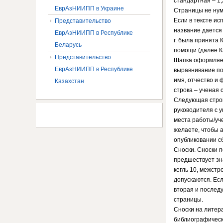
стандартная – 1,
ЕврАзНИИПП в Украине
Страницы не нум
Если в тексте и
Представительство
название дается
ЕврАзНИИПП в Республике
г. была принята
Беларусь
помощи (далее Ка
Представительство
Шапка оформляе
ЕврАзНИИПП в Республике
выравнивание по
имя, отчество и
Казахстан
строка – ученая 
Следующая строк
руководителя с у
места работы/уч
желаете, чтобы 
опубликовании сб
Сноски. Сноски 
предшествует зн
кегль 10, межстро
допускаются. Есл
вторая и послед
страницы.
Сноски на литер
библиографичес