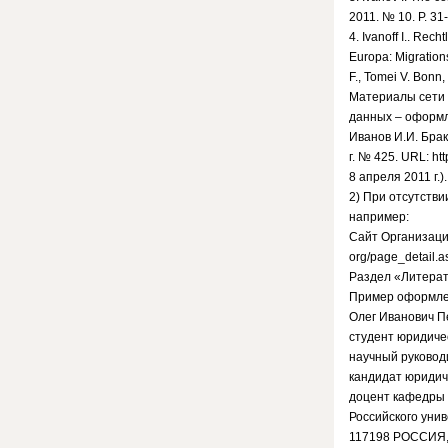
2011. № 10. Р. 31
4. Ivanoff I.. Re
Europa: Migration
F., Tomei V. Bonn,
Материалы сети 
данных – оформл
Иванов И.И. Брак
г. № 425. URL: ht
8 апреля 2011 г.).
2) При отсутстви
например:
Сайт Организации
org/page_detail.
Раздел «Литерат
Пример оформле
Олег Иванович П
студент юридиче
научный руковод
кандидат юридич
доцент кафедры 
Российского уни
117198 РОССИЯ, 