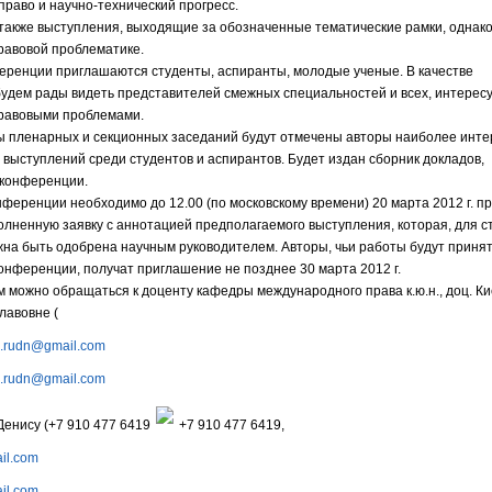
раво и научно-технический прогресс.
также выступления, выходящие за обозначенные тематические рамки, однако
авовой проблематике.
ференции приглашаются студенты, аспиранты, молодые ученые. В качестве
удем рады видеть представителей смежных специальностей и всех, интере
равовыми проблемами.
ы пленарных и секционных заседаний будут отмечены авторы наиболее инте
 выступлений среди студентов и аспирантов. Будет издан сборник докладов,
 конференции.
нференции необходимо до 12.00 (по московскому времени) 20 марта 2012 г. п
олненную заявку с аннотацией предполагаемого выступления, которая, для с
жна быть одобрена научным руководителем. Авторы, чьи работы будут принят
онференции, получат приглашение не позднее 30 марта 2012 г.
м можно обращаться к доценту кафедры международного права к.ю.н., доц. К
лавовне (
va.rudn@gmail.com
va.rudn@gmail.com
Денису (
+7 910 477 6419
+7 910 477 6419
,
il.com
il.com