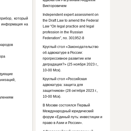
адвокатом Рагулиным Андреем
Викторовичем
Independent expert assessment on
прибор, который
the Draft Law to amend the Federal
я информация на
Law “On legal practice and legal
profession in the Russian
Federation”, no. 301952-8
народов
Круглый стол «Законодательство
и
об адвокатуре в России:
ора
прогрессивное развитие или
деградация?» (25 ноября 2023 г.,
10-00 Мск).
едующие
Круглый стол «Российская
анизаций,
адвокатура: защита для
защитников» (28 октября 2023 г.,
10-00 Мск).
влениям
В Москве состоялся Первый
Международный юридический
форум «Единый путь: инвестиции и
право в Азии и России».