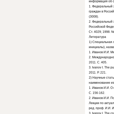
информация об о
1. Федеральный 
граждан в Россий
(3008).
2. Федеральный з
Российской Федер
Ст. 4029; 1998. №
Литература
1) Специальная 
инициалы), назв
1. Иванов И.И. М
2. Международное 
2011. С. 405.
3. Ivanov I. The p
2011. Р. 221.
2) Научные стать
наименование из
1. Иванов И.И. О
С. 156-162.
2. Иванов И.И. П
Лекции по актуа
ред. проф. И.И. И
3. Ivanov I. The c