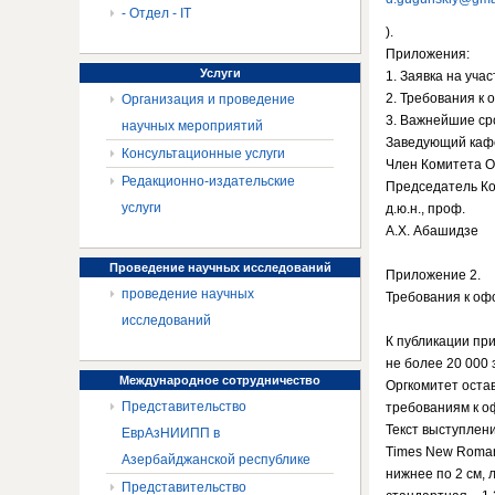
- Отдел - IT
).
Приложения:
Услуги
1. Заявка на учас
2. Требования к
Организация и проведение
3. Важнейшие ср
научных мероприятий
Заведующий кафе
Консультационные услуги
Член Комитета О
Редакционно-издательские
Председатель Ко
услуги
д.ю.н., проф.
А.Х. Абашидзе
Проведение
научных исследований
Приложение 2.
проведение научных
Требования к о
исследований
К публикации пр
не более 20 000 
Международное
сотрудничество
Оргкомитет оста
Представительство
требованиям к 
Текст выступлен
ЕврАзНИИПП в
Times New Roman,
Азербайджанской республике
нижнее по 2 см, 
Представительство