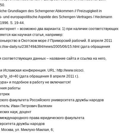
-50.
chtliche Grundlagen des Schengener Abkommen // Freizugigkeit in
s- und europapolitische Aspekte des Schengen-Vertrages / Heckmann
 1996. S. 19-44.
интернет – возможно два варианта: 1) при наличии соответствующих
яется как научная статья, например:
оньерство в Охотском море // Приморский рабочий. 8 апреля 2011
tp://sw-daily.ru/238749&384/news/2005/06/15.html (дата обращения
и соответствующих данных – название сайта и ссылка на него,
 Исламская конференция. URL: http://www.oicoci.
asp?p_id=40 (дата обращения 8 апреля 2011 г.).
ура» и подобное в работу не включается!
ния работы
етрюк
ского факультета Российского университета дружбы народов
итель: Иван Петрович Валяхин
еских наук, доцент
международного права юридического факультета
верситета дружбы народов
Москва, ул. Миклухо-Маклая, 6;