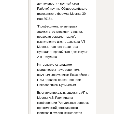
деятельности» круглый стол
Рабочей группы Общероссийского
гражданского форума, Москва, 30
мая 2018 г.
"Профессиональные права
адвоката: реализация, защита,
правовая регламентация":
выступление д.ю.н., адвоката АП г.
Москвы, главного редактора
журнала "Евразийская адвокатура"
А.В. Рагулина
Интервью с кандидатом
юридических наук, доцентом,
научным сотрудником Евразийского
НИИ проблем права Евгением
Николаевичем Булычевым
Выступление д.ю.н., адвоката АП г.
Москвы А.В. Рагулина на
конференции "Актуальные вопросы
практической деятельности
юристов и судебных экспертов.