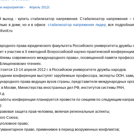
ые мероприятия
-
Апрель 2012г.
й выход - купить стабилизатор напряжения. Стабилизатор напряжения – 
лько в доме, но и в офисе
стабилизатор напряжения лидер
, вся подробна
6volt.ru
родного права юридического факультета Российского университета дружбы 
ет к участию в X ежегодной Всероссийской научно-практической конференци
блемы современного международного права», посвященной памяти професс
 Блищенковских чтениях.
тоится 13-14 апреля 2012 г. в Российском университете дружбы народов.
едании конференции выступят зарубежные профессора, эксперты ООН, зав
народного права ведущих вузов страны, представители международных орг
 в Москве, Министерства иностранных дел РФ, институтов системы РАН,
.д.
работы конференции планируется провести по секциям по следующим напра
):
авовая защита прав человека, включая региональные аспекты;
ого Союза;
головное право;
уманитарное право, применимое в период вооруженных конфликтов;