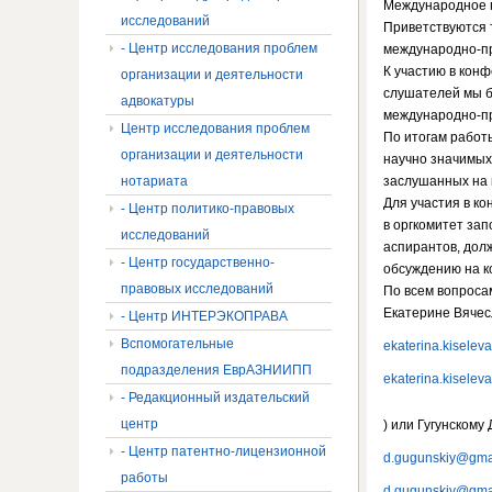
Международное п
исследований
Приветствуются 
- Центр исследования проблем
международно-пр
К участию в кон
организации и деятельности
слушателей мы б
адвокатуры
международно-п
Центр исследования проблем
По итогам работ
организации и деятельности
научно значимых
нотариата
заслушанных на
Для участия в ко
- Центр политико-правовых
в оргкомитет зап
исследований
аспирантов, дол
- Центр государственно-
обсуждению на к
правовых исследований
По всем вопроса
Екатерине Вячес
- Центр ИНТЕРЭКОПРАВА
Вспомогательные
ekaterina.kisele
подразделения ЕврАЗНИИПП
ekaterina.kisele
- Редакционный издательский
центр
) или Гугунскому 
- Центр патентно-лицензионной
d.gugunskiy@gma
работы
d.gugunskiy@gma