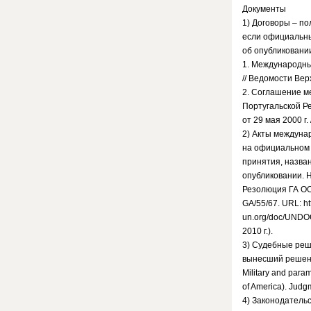
Документы
1) Договоры – по
если официальны
об опубликовани
1. Международный
// Ведомости Вер
2. Соглашение м
Португальской Р
от 29 мая 2000 г
2) Акты междунар
на официальном 
принятия, назва
опубликовании. 
Резолюция ГА ОО
GA/55/67. URL: ht
un.org/doc/UNDO
2010 г.).
3) Судебные реш
вынесший решени
Military and param
of America). Judgm
4) Законодательс