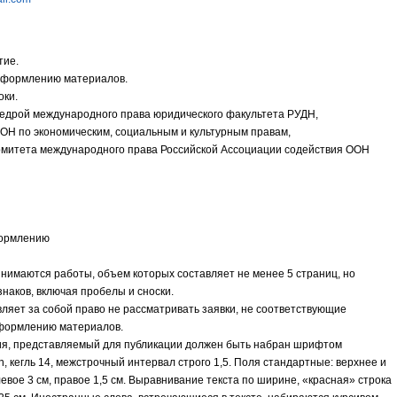
тие.
 оформлению материалов.
оки.
дрой международного права юридического факультета РУДН,
ОН по экономическим, социальным и культурным правам,
митета международного права Российской Ассоциации содействия ООН
формлению
инимаются работы, объем которых составляет не менее 5 страниц, но
знаков, включая пробелы и сноски.
вляет за собой право не рассматривать заявки, не соответствующие
оформлению материалов.
ия, представляемый для публикации должен быть набран шрифтом
 кегль 14, межстрочный интервал строго 1,5. Поля стандартные: верхнее и
левое 3 см, правое 1,5 см. Выравнивание текста по ширине, «красная» строка