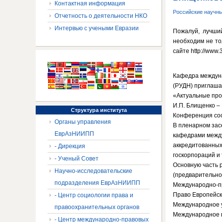
Контактная информация
Российские научн
Отчетность о деятельности НКО
Интервью с учеными Евразии
Пожалуй, лучши
необходим не то
сайте http://www.3
Кафедра междуна
(РУДН) приглаша
«Актуальные про
И.П. Блищенко –
Структура
института
Конференция сос
Органы управления
В пленарном зас
ЕврАзНИИПП
кафедрами между
аккредитованных
- Дирекция
госкорпораций и т
- Ученый Совет
Основную часть 
Научно-исследовательские
(предварительно
подразделения ЕврАзНИИПП
Международно-пр
Право Европейск
- Центр социологии права и
Международное у
правоохранительных органов
Международное г
- Центр международно-правовых