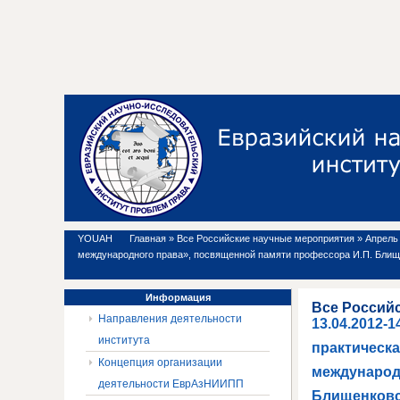
YOUAH
Главная
»
Все Российские научные мероприятия
»
Апрель 
международного права», посвященной памяти профессора И.П. Блищ
Информация
Все Россий
Направления деятельности
13.04.2012-
института
практическ
Концепция организации
международ
деятельности ЕврАзНИИПП
Блищенковс