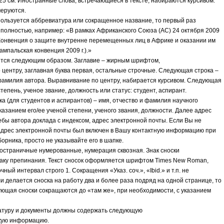
25 см. Иностранные слова, встречающиеся в тексте, набираются курсивом.
еруются.
спользуется аббревиатура или сокращенное название, то первый раз
 полностью, например: «В рамках Африканского Союза (АС) 24 октября 2009
 Конвенция о защите внутренне перемещенных лиц в Африке и оказании им
мпальская конвенция 2009 г.).»
тся следующим образом. Заглавие – жирным шрифтом,
 центру, заглавная буква первая, остальные строчные. Следующая строка –
 фамилия автора. Выравнивание по центру, набирается курсивом. Следующая
степень, ученое звание, должность или статус: студент, аспирант.
а (для студентов и аспирантов) – имя, отчество и фамилия научного
казанием его/ее ученой степени, ученого звания, должности. Далее адрес
ебы автора доклада с индексом, адрес электронной почты. Если Вы не
адрес электронной почты был включен в Вашу контактную информацию при
орника, просто не указывайте его в шапке.
постраничные нумерованные, нумерация сквозная. Знак сноски
аку препинания. Текст сносок оформляется шрифтом Times New Roman,
чный интервал строго 1. Сокращения «Указ. соч.», «Ibid.» и т.п. не
и делается сноска на работу два и более раза подряд на одной странице, то
ующая сноски сокращаются до «там же», при необходимости, с указанием
атуру и документы должны содержать следующую
кую информацию.