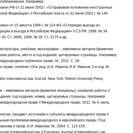
публиковании. Например:
закон РФ от 21 июня 2002 г. «О правовом положении иностранных
ской Федерации» // Российская газета от 31 июля 2002 г. № 140
акон от 15 августа 1996 г. № 114-ФЗ «О порядке выезда из
ации и въезда в Российскую Федерацию» // СЗ РФ. 1996. № 34.
 30. Ст. 3606; 1999. № 26. Ст. 3175 и др.
литература, учебники, монографии – имя/имена авторов (фамилия
ание работы, место и год издания, цитируемые страницы. Например:
еждународное публичное право. М., 2011. С. 28.
право: учебник / Отв. ред. И.И. Иванов, И.И. Иванов. 2-е изд. М.,
ublic international law. 2nd ed. New York: Oxford University Press,
и – имя/имена авторов (фамилия инициалы), название работы //
дания, год издания, номер, цитируемые страницы. Например:
 международном праве // Международное право. 2011. № 4, июль.
онятие, предмет, источники и субъекты международного права //
льным проблемам международного и европейского права / Под
ванова и проф. И.И. Иванова. М., 2004. С. 113-155.
oncept of international law // European Journal of International Law.