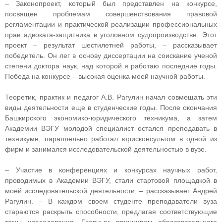
– Законопроект, который был представлен на конкурсе,
посвящен проблемам совершенствования правовой
регламентации и практической реализации профессиональных
прав адвоката-защитника в уголовном судопроизводстве. Этот
проект – результат шестилетней работы, – рассказывает
победитель. Он лег в основу диссертации на соискание ученой
степени доктора наук, над которой я работаю последние годы.
Победа на конкурсе – высокая оценка моей научной работы.
Теоретик, практик и педагог А.В. Рагулин начал совмещать эти
виды деятельности еще в студенческие годы. После окончания
Башкирского экономико-юридического техникума, а затем
Академии ВЭГУ молодой специалист остался преподавать в
техникуме, параллельно работал юрисконсультом в одной из
фирм и занимался исследовательской деятельностью в вузе.
– Участие в конференциях и конкурсах научных работ,
проводимых в Академии ВЭГУ, стали стартовой площадкой в
моей исследовательской деятельности, – рассказывает Андрей
Рагулин. – В каждом своем студенте преподаватели вуза
стараются раскрыть способности, предлагая соответствующие
темы исследования. Главным принципом образовательного